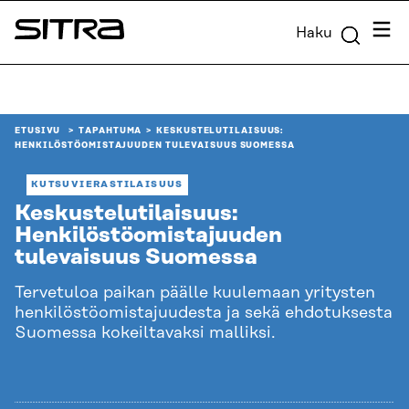
Siirry
Valik
Haku
suoraan
Sitra
sisältöön
↓
ETUSIVU
TAPAHTUMA
KESKUSTELUTILAISUUS:
HENKILÖSTÖOMISTAJUUDEN TULEVAISUUS SUOMESSA
KUTSUVIERASTILAISUUS
Keskustelutilaisuus:
Henkilöstöomistajuuden
tulevaisuus Suomessa
Tervetuloa paikan päälle kuulemaan yritysten
henkilöstöomistajuudesta ja sekä ehdotuksesta
Suomessa kokeiltavaksi malliksi.