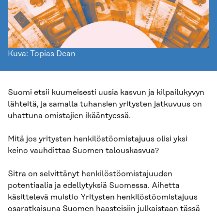
Kuva: Topias Dean
Suomi etsii kuumeisesti uusia kasvun ja kilpailukyvyn
lähteitä, ja samalla tuhansien yritysten jatkuvuus on
uhattuna omistajien ikääntyessä.
Mitä jos yritysten henkilöstöomistajuus olisi yksi
keino vauhdittaa Suomen talouskasvua?
Sitra on selvittänyt henkilöstöomistajuuden
potentiaalia ja edellytyksiä Suomessa. Aihetta
käsittelevä muistio Yritysten henkilöstöomistajuus
osaratkaisuna Suomen haasteisiin julkaistaan tässä