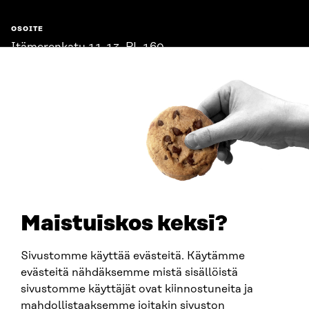
OSOITE
Itämerenkatu 11-13, PL 160,
00181 Helsinki
Saapumisohjeet
Y-TUNNUS
0202132-3
PUHELIN
+358 294 618 991
SÄHKÖPOSTI
etunimi.sukunimi@sitra.fi
sitra@sitra.fi
Maistuiskos keksi?
Sivustomme käyttää evästeitä. Käytämme
SITRA SOSIAALISESSA MEDIASSA
evästeitä nähdäksemme mistä sisällöistä
sivustomme käyttäjät ovat kiinnostuneita ja
LinkedIn
mahdollistaaksemme joitakin sivuston