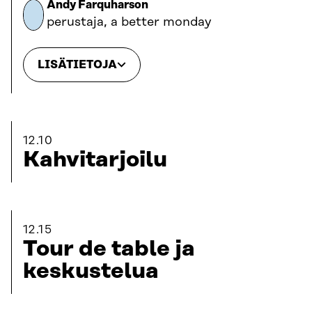
Andy Farquharson
perustaja, a better monday
LISÄTIETOJA
12.10
Kahvitarjoilu
12.15
Tour de table ja
keskustelua