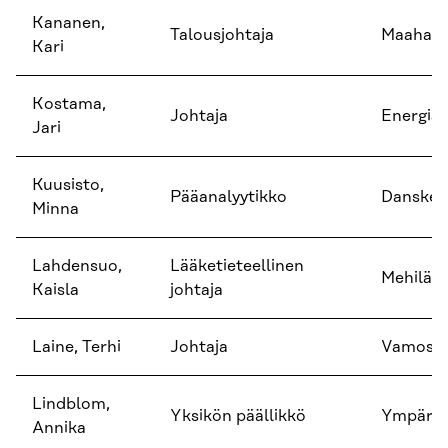
Kananen,
Talousjohtaja
Maahanm
Kari
Kostama,
Johtaja
Energiat
Jari
Kuusisto,
Pääanalyytikko
Danske 
Minna
Lahdensuo,
Lääketieteellinen
Mehiläi
Kaisla
johtaja
Laine, Terhi
Johtaja
Vamos
Lindblom,
Yksikön päällikkö
Ympärist
Annika