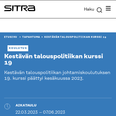
Siirry
Valik
Haku
suoraan
Sitra
sisältöön
↓
ETUSIVU
TAPAHTUMA
KESTÄVÄN TALOUSPOLITIIKAN KURSSI 19
KOULUTUS
Kestävän talouspolitiikan kurssi
19
Kestävän talouspolitiikan johtamiskoulutuksen
19. kurssi päättyi kesäkuussa 2023.
AIKATAULU
22.03.2023 – 07.06.2023