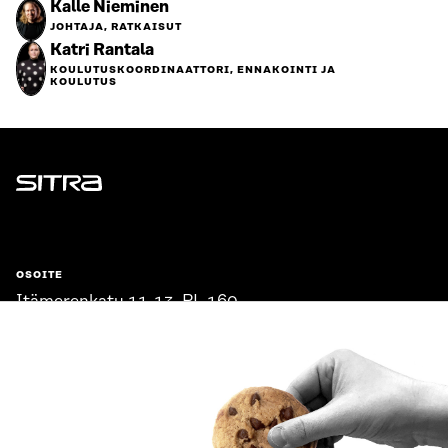
Kalle Nieminen
JOHTAJA, RATKAISUT
Katri Rantala
KOULUTUSKOORDINAATTORI, ENNAKOINTI JA
KOULUTUS
Sitra
OSOITE
Itämerenkatu 11-13, PL 160,
00181 Helsinki
Saapumisohjeet
Y-TUNNUS
0202132-3
PUHELIN