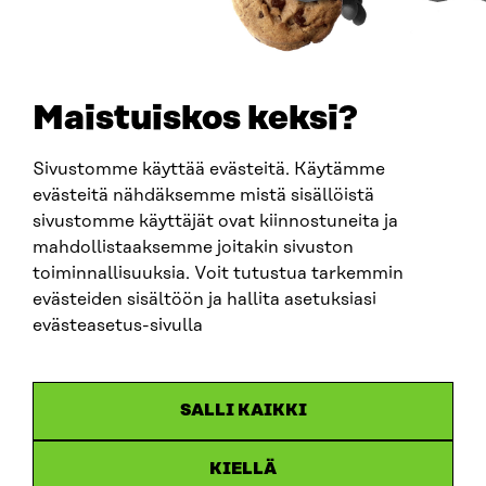
+358 294 618 991
SÄHKÖPOSTI
etunimi.sukunimi@sitra.fi
sitra@sitra.fi
Maistuiskos keksi?
Sivustomme käyttää evästeitä. Käytämme
SITRA SOSIAALISESSA MEDIASSA
evästeitä nähdäksemme mistä sisällöistä
sivustomme käyttäjät ovat kiinnostuneita ja
LinkedIn
mahdollistaaksemme joitakin sivuston
Instagram
toiminnallisuuksia. Voit tutustua tarkemmin
YouTube
evästeiden sisältöön ja hallita asetuksiasi
evästeasetus-sivulla
Sitra 2025
SALLI KAIKKI
Tietosuoja
KIELLÄ
Evästeasetukset