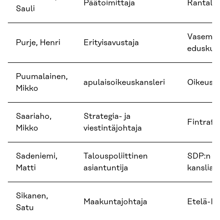
Päätoimittaja
Rantalak
Sauli
Vasemmi
Purje, Henri
Erityisavustaja
eduskun
Puumalainen,
apulaisoikeuskansleri
Oikeuska
Mikko
Saariaho,
Strategia- ja
Fintraff
Mikko
viestintäjohtaja
Sadeniemi,
Talouspoliittinen
SDP:n e
Matti
asiantuntija
kanslia
Sikanen,
Maakuntajohtaja
Etelä-Kar
Satu