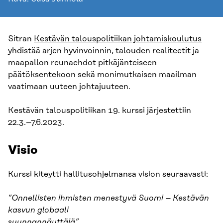
Sitran
Kestävän talouspolitiikan johtamiskoulutus
yhdistää arjen hyvinvoinnin, talouden realiteetit ja
maapallon reunaehdot pitkäjänteiseen
päätöksentekoon sekä monimutkaisen maailman
vaatimaan uuteen johtajuuteen.
Kestävän talouspolitiikan 19. kurssi järjestettiin
22.3.–7.6.2023.
Visio
Kurssi kiteytti hallitusohjelmansa vision seuraavasti:
”Onnellisten ihmisten menestyvä Suomi – Kestävän
kasvun globaali
suunnannäyttäjä”