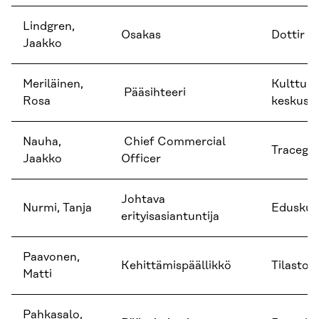
Lindgren,
Osakas
Dottir a
Jaakko
Meriläinen,
Kulttuuri
Pääsihteeri
Rosa
keskusjä
Nauha,
Chief Commercial
Tracegr
Jaakko
Officer
Johtava
Nurmi, Tanja
Eduskunt
erityisasiantuntija
Paavonen,
Kehittämispäällikkö
Tilastok
Matti
Pahkasalo,