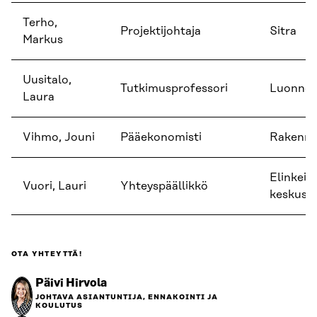
Terho,
Projektijohtaja
Sitra
Markus
Uusitalo,
Tutkimusprofessori
Luonnon
Laura
Vihmo, Jouni
Pääekonomisti
Rakennu
Elinkei
Vuori, Lauri
Yhteyspäällikkö
keskuslii
OTA YHTEYTTÄ!
Päivi Hirvola
JOHTAVA ASIANTUNTIJA, ENNAKOINTI JA
KOULUTUS