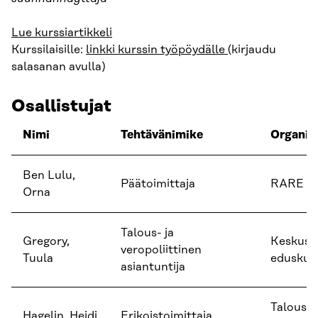
Lue kurssiartikkeli
Kurssilaisille:
linkki kurssin työpöydälle
(kirjaudu
salasanan avulla)
Osallistujat
Nimi
Tehtävänimike
Organis
Ben Lulu,
Päätoimittaja
RARE M
Orna
Talous- ja
Gregory,
Keskust
veropoliittinen
Tuula
eduskun
asiantuntija
Talouss
Hagelin, Heidi
Erikoistoimittaja