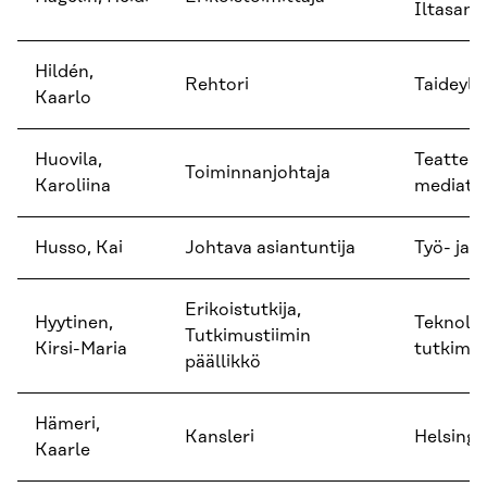
Iltasan
Hildén,
Rehtori
Taideyli
Kaarlo
Huovila,
Teatteri-
Toiminnanjohtaja
Karoliina
mediatyö
Husso, Kai
Johtava asiantuntija
Työ- ja 
Erikoistutkija,
Hyytinen,
Teknolo
Tutkimustiimin
Kirsi-Maria
tutkimu
päällikkö
Hämeri,
Kansleri
Helsingin
Kaarle