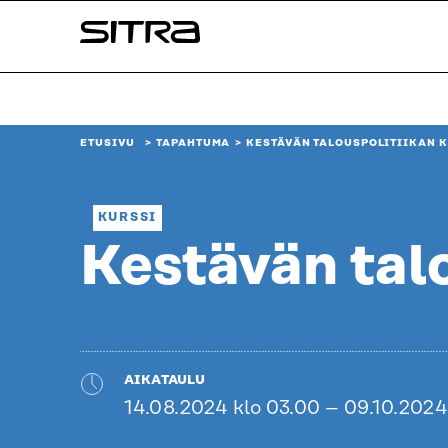
Siirry
Sitra
suoraan
sisältöön
↓
ETUSIVU
TAPAHTUMA
KESTÄVÄN TALOUSPOLITIIKAN K
KURSSI
Kestävän talo
AIKATAULU
14.08.2024 klo 03.00 – 09.10.2024