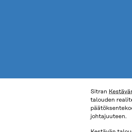
Sitran
Kestävän
talouden reali
päätöksenteko
johtajuuteen.
Kestävän talous