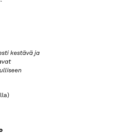
esti kestävä ja
avat
ulliseen
lla)
o