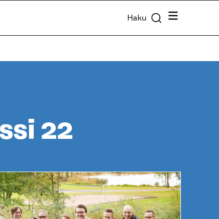
Valikko
Haku
ssi 22