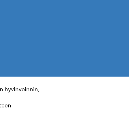
n hyvinvoinnin,
teen
.