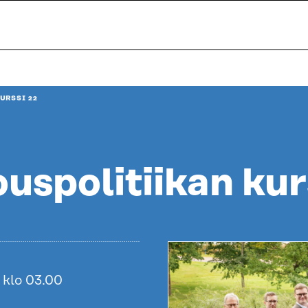
URSSI 22
uspolitiikan kur
 klo 03.00