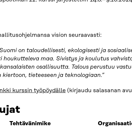
 hallitusohjelmansa vision seuraavasti:
omi on taloudellisesti, ekologisesti ja sosiaalis
i houkutteleva maa. Sivistys ja koulutus vahvist
 kansalaisten osallisuutta. Talous perustuu vastu
kiertoon, tieteeseen ja teknologiaan.”
inkki kurssin työpöydälle
(kirjaudu salasanan avu
ujat
Tehtävänimike
Organisaati