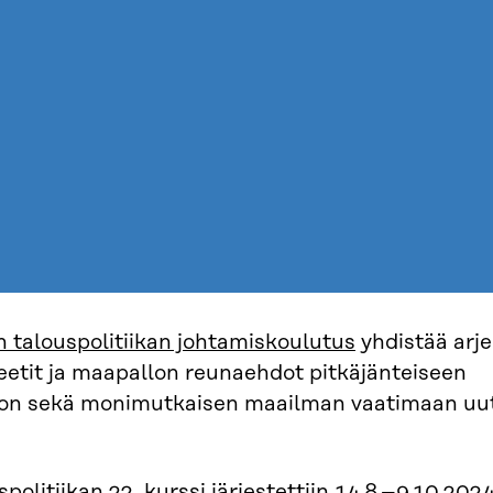
 talouspolitiikan johtamiskoulutus
yhdistää arje
teetit ja maapallon reunaehdot pitkäjänteiseen
on sekä monimutkaisen maailman vaatimaan uu
politiikan 22. kurssi järjestettiin 14.8.–9.10.2024