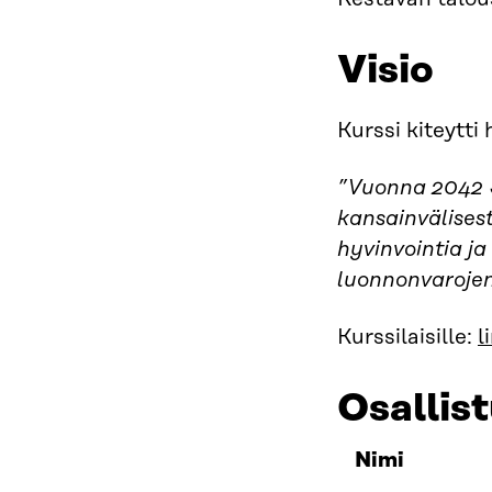
Visio
Kurssi kiteytti
”Vuonna 2042 Su
kansainvälisest
hyvinvointia ja
luonnonvarojen 
Kurssilaisille:
l
Osallist
Nimi