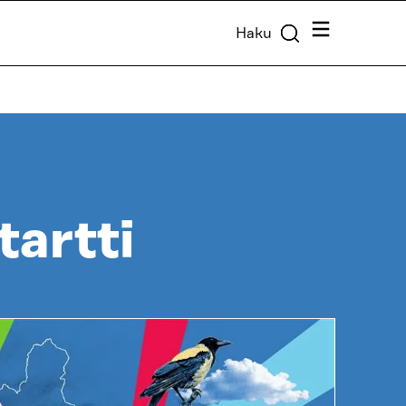
Valikko
Haku
tartti