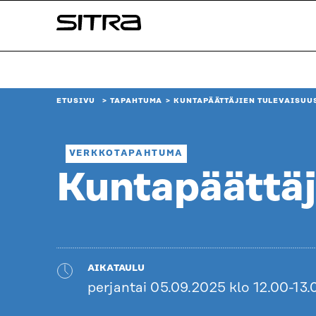
Siirry
Sitra
suoraan
sisältöön
↓
ETUSIVU
TAPAHTUMA
KUNTAPÄÄTTÄJIEN TULEVAISUU
VERKKOTAPAHTUMA
Kuntapäättäj
AIKATAULU
perjantai 05.09.2025 klo 12.00-13.