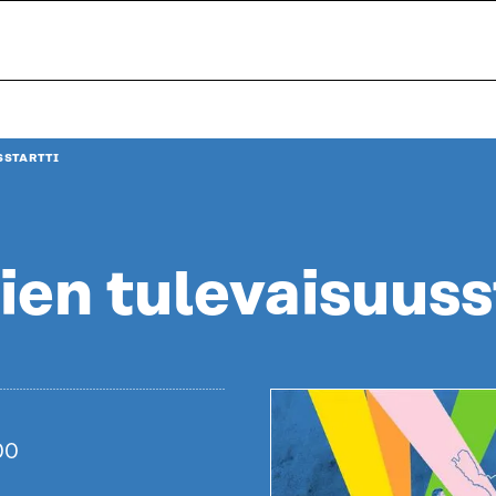
SSTARTTI
ien tulevaisuuss
00