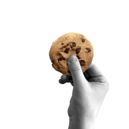
oamiin
o- ja
iranhaltijat
ungeissa, asuvat
artissa
 pitkällä
set.
nsulttiyhtiö
itetyn
nteon tueksi: