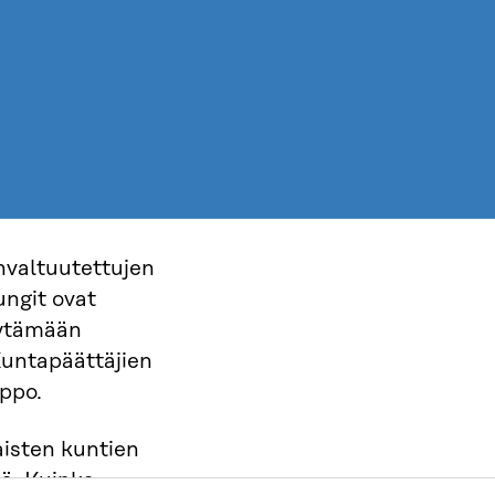
nvaltuutettujen
ungit ovat
öytämään
untapäättäjien
ppo.
isten kuntien
ä. Kuinka