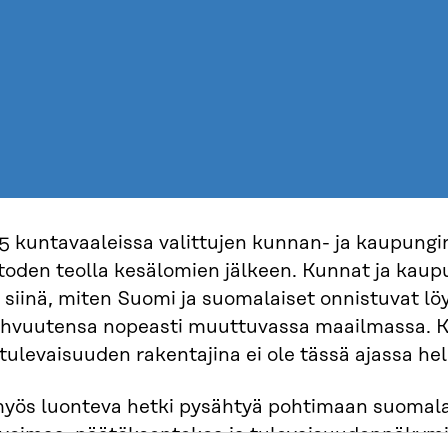
 kuntavaaleissa valittujen kunnan- ja kaupungi
toden teolla kesälomien jälkeen. Kunnat ja kaup
siinä, miten Suomi ja suomalaiset onnistuvat l
ahvuutensa nopeasti muuttuvassa maailmassa. K
ulevaisuuden rakentajina ei ole tässä ajassa hel
yös luonteva hetki pysähtyä pohtimaan suomala
invoimaa, päätöksentekoa ja tulevaisuudennäkymi