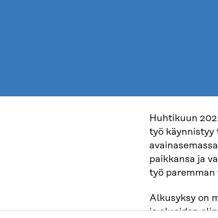
Huhtikuun 2025
työ käynnistyy 
avainasemassa 
paikkansa ja v
työ paremman t
Alkusyksy on m
ja alueiden el