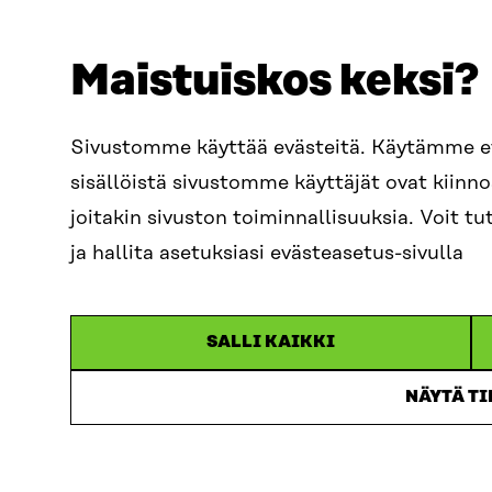
tyytyväisiä eri
palveluihin, mi
Maistuiskos keksi?
elinvoimaa? Ent
sekä erilaisiss
suomalaiset su
Sivustomme käyttää evästeitä. Käytämme 
sisällöistä sivustomme käyttäjät ovat kiin
Sitran, Kuntali
joitakin sivuston toiminnallisuuksia. Voit 
kysytään miten 
ja hallita asetuksiasi evästeasetus-sivulla
aikavälillä, ja
Verkkotapahtum
Kuntapäättäjät
SALLI KAIKKI
MDI:n Kuinka k
elinvoima, veto
NÄYTÄ T
Tulevaisuusbar
Aineistot tarj