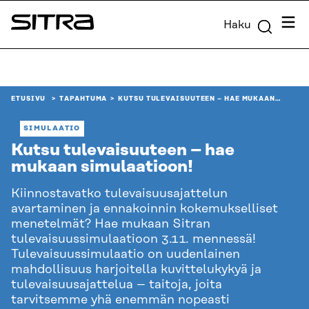
Siirry
Valik
Haku
suoraan
Sitra
sisältöön
↓
ETUSIVU
TAPAHTUMA
KUTSU TULEVAISUUTEEN – HAE MUKAAN…
SIMULAATIO
Kutsu tulevaisuuteen – hae
mukaan simulaatioon!
Kiinnostavatko tulevaisuusajattelun
avartaminen ja ennakoinnin kokemukselliset
menetelmät? Hae mukaan Sitran
tulevaisuussimulaatioon 3.11. mennessä!
Tulevaisuussimulaatio on uudenlainen
mahdollisuus harjoitella kuvittelukykyä ja
tulevaisuusajattelua – taitoja, joita
tarvitsemme yhä enemmän nopeasti