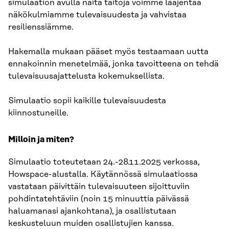
simulaation avulla näitä taitoja voimme laajentaa
näkökulmiamme tulevaisuudesta ja vahvistaa
resilienssiämme.
Hakemalla mukaan pääset myös testaamaan uutta
ennakoinnin menetelmää, jonka tavoitteena on tehdä
tulevaisuusajattelusta kokemuksellista.
Simulaatio sopii kaikille tulevaisuudesta
kiinnostuneille.
Milloin ja miten?
Simulaatio toteutetaan 24.-28.11.2025 verkossa,
Howspace-alustalla. Käytännössä simulaatiossa
vastataan päivittäin tulevaisuuteen sijoittuviin
pohdintatehtäviin (noin 15 minuuttia päivässä
haluamanasi ajankohtana), ja osallistutaan
keskusteluun muiden osallistujien kanssa.