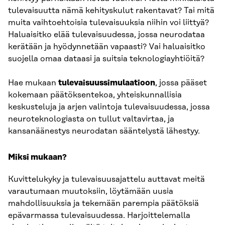
tulevaisuutta nämä kehityskulut rakentavat? Tai mitä
muita vaihtoehtoisia tulevaisuuksia niihin voi liittyä?
Haluaisitko elää tulevaisuudessa, jossa neurodataa
kerätään ja hyödynnetään vapaasti? Vai haluaisitko
suojella omaa dataasi ja suitsia teknologiayhtiöitä?
Hae mukaan
tulevaisuussimulaatioon
, jossa pääset
kokemaan päätöksentekoa, yhteiskunnallisia
keskusteluja ja arjen valintoja tulevaisuudessa, jossa
neuroteknologiasta on tullut valtavirtaa, ja
kansanäänestys neurodatan sääntelystä lähestyy.
Miksi mukaan?
Kuvittelukyky ja tulevaisuusajattelu auttavat meitä
varautumaan muutoksiin, löytämään uusia
mahdollisuuksia ja tekemään parempia päätöksiä
epävarmassa tulevaisuudessa. Harjoittelemalla