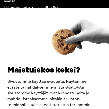
OSOITE
Itämerenkatu 11-13, PL 160,
00181 Helsinki
Saapumisohjeet
Y-TUNNUS
0202132-3
PUHELIN
+358 294 618 991
SÄHKÖPOSTI
etunimi.sukunimi@sitra.fi
sitra@sitra.fi
Maistuiskos keksi?
Sivustomme käyttää evästeitä. Käytämme
SITRA SOSIAALISESSA MEDIASSA
evästeitä nähdäksemme mistä sisällöistä
sivustomme käyttäjät ovat kiinnostuneita ja
LinkedIn
mahdollistaaksemme joitakin sivuston
Instagram
toiminnallisuuksia. Voit tutustua tarkemmin