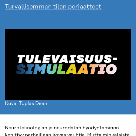
Turvallisemman tilan periaatteet
Kuva: Topias Dean
Neuroteknologian ja neurodatan hyödyntäminen
kehittyy parhaillaan kovaa vauhtia. Mutta minkälaista