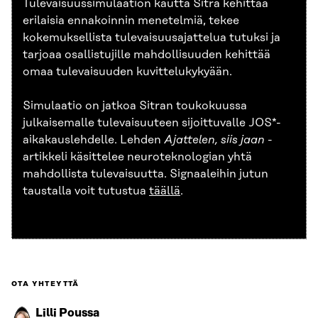
Tulevaisuussimulaation kautta Sitra kehittää
erilaisia ennakoinnin menetelmiä, tekee
kokemuksellista tulevaisuusajattelua tutuksi ja
tarjoaa osallistujille mahdollisuuden kehittää
omaa tulevaisuuden kuvittelukykyään.
Simulaatio on jatkoa Sitran toukokuussa
julkaisemalle tulevaisuuteen sijoittuvalle JOS*-
aikakauslehdelle. Lehden
Ajattelen, siis jaan
-
artikkeli käsittelee neuroteknologian yhtä
mahdollista tulevaisuutta. Signaaleihin jutun
taustalla voit tutustua
täällä
.
OTA YHTEYTTÄ
Lilli Poussa