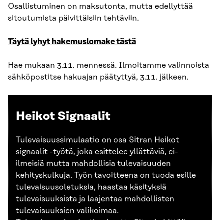
Osallistuminen on maksutonta, mutta edellyttää
sitoutumista päivittäisiin tehtäviin.
Täytä lyhyt hakemuslomake tästä
Hae mukaan 3.11. mennessä. Ilmoitamme valinnoista
sähköpostitse hakuajan päätyttyä, 3.11. jälkeen.
Heikot Signaalit
Tulevaisuussimulaatio on osa Sitran Heikot
signaalit -työtä, joka esittelee yllättäviä, ei-
ilmeisiä mutta mahdollisia tulevaisuuden
kehityskulkuja. Työn tavoitteena on tuoda esille
tulevaisuusoletuksia, haastaa käsityksiä
tulevaisuuksista ja laajentaa mahdollisten
tulevaisuuksien valikoimaa.