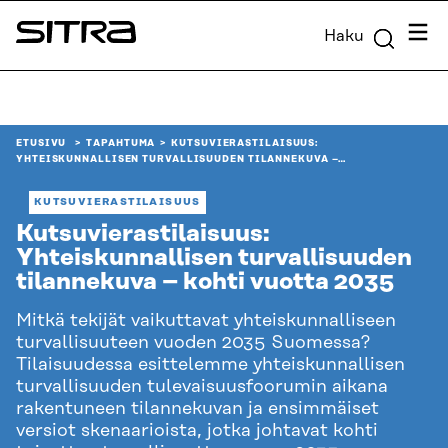
Siirry
Valik
Haku
suoraan
Sitra
sisältöön
↓
ETUSIVU
TAPAHTUMA
KUTSUVIERASTILAISUUS:
YHTEISKUNNALLISEN TURVALLISUUDEN TILANNEKUVA –…
KUTSUVIERASTILAISUUS
Kutsuvierastilaisuus:
Yhteiskunnallisen turvallisuuden
tilannekuva – kohti vuotta 2035
Mitkä tekijät vaikuttavat yhteiskunnalliseen
turvallisuuteen vuoden 2035 Suomessa?
Tilaisuudessa esittelemme yhteiskunnallisen
turvallisuuden tulevaisuusfoorumin aikana
rakentuneen tilannekuvan ja ensimmäiset
versiot skenaarioista, jotka johtavat kohti