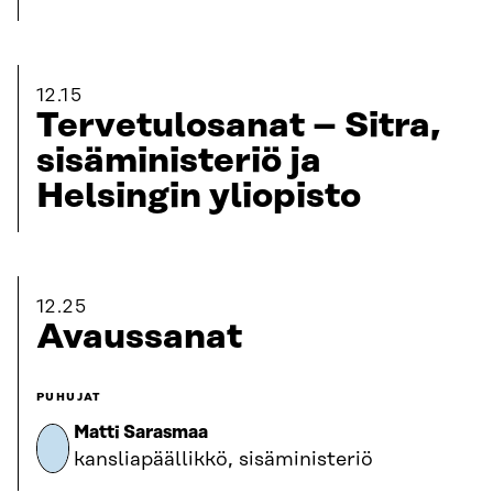
12.15
Tervetulosanat – Sitra,
sisäministeriö ja
Helsingin yliopisto
12.25
Avaussanat
PUHUJAT
Matti Sarasmaa
kansliapäällikkö, sisäministeriö