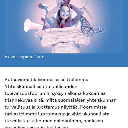
Kuva: Topias Dean
Kutsuvierastilaisuudessa esittelemme
Yhteiskunnallisen turvallisuuden
tulevaisuusfoorumin syksyn aikana kokoamaa
tilannekuvaa siitä, miltä suomalaisen yhteiskunnan
turvallisuus ja luottamus näyttää. Foorumissa
tarkastelimme luottamusta ja yhteiskunnallista
turvallisuutta kolmen näkökulman, henkisen
kriisinkestävyyden, kestävien