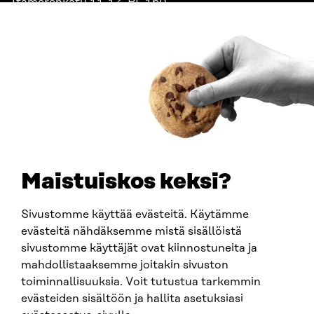
Itämerenkatu 11-13, PL 160,
00181 Helsinki
Saapumisohjeet
Y-TUNNUS
0202132-3
PUHELIN
+358 294 618 991
SÄHKÖPOSTI
etunimi.sukunimi@sitra.fi
sitra@sitra.fi
Maistuiskos keksi?
Sivustomme käyttää evästeitä. Käytämme
SITRA SOSIAALISESSA MEDIASSA
evästeitä nähdäksemme mistä sisällöistä
sivustomme käyttäjät ovat kiinnostuneita ja
LinkedIn
mahdollistaaksemme joitakin sivuston
Instagram
toiminnallisuuksia. Voit tutustua tarkemmin
YouTube
evästeiden sisältöön ja hallita asetuksiasi