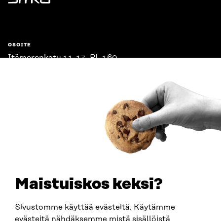
Sitra
OSOITE
Itämerenkatu 11-13, PL 160,
00181 Helsinki
Saapumisohjeet
Y-TUNNUS
0202132-3
PUHELIN
+358 294 618 991
SÄHKÖPOSTI
etunimi.sukunimi@sitra.fi
sitra@sitra.fi
Maistuiskos keksi?
Sivustomme käyttää evästeitä. Käytämme
SITRA SOSIAALISESSA MEDIASSA
evästeitä nähdäksemme mistä sisällöistä