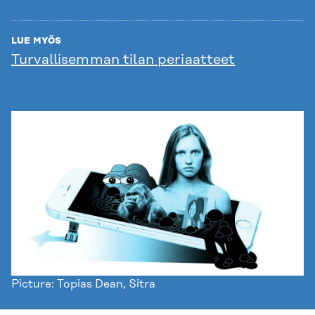
LUE MYÖS
Turvallisemman tilan periaatteet
Picture: Topias Dean, Sitra