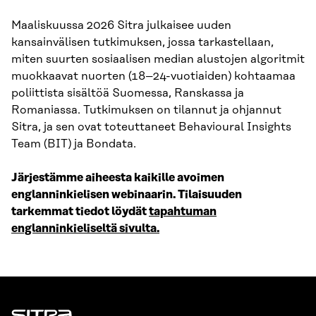
Maaliskuussa 2026 Sitra julkaisee uuden
kansainvälisen tutkimuksen, jossa tarkastellaan,
miten suurten sosiaalisen median alustojen algoritmit
muokkaavat nuorten (18–24-vuotiaiden) kohtaamaa
poliittista sisältöä Suomessa, Ranskassa ja
Romaniassa. Tutkimuksen on tilannut ja ohjannut
Sitra, ja sen ovat toteuttaneet Behavioural Insights
Team (BIT) ja Bondata.
Järjestämme aiheesta kaikille avoimen
englanninkielisen webinaarin. Tilaisuuden
tarkemmat tiedot löydät
tapahtuman
englanninkieliseltä sivulta.