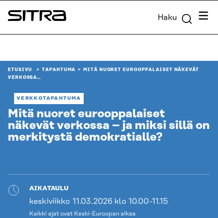
Siirry
Valik
Haku
suoraan
Sitra
sisältöön
↓
ETUSIVU
TAPAHTUMA
MITÄ NUORET EUROOPPALAISET NÄKEVÄT
VERKOSSA…
VERKKOTAPAHTUMA
Mitä nuoret eurooppalaiset
näkevät verkossa – ja miksi sillä on
merkitystä demokratialle?
AIKATAULU
keskiviikko 11.03.2026 klo 10.00-11.15
Kaikki ajat ovat Keski-Euroopan aikaa