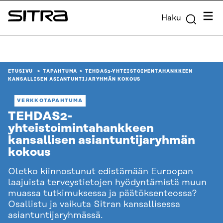
Siirry
Valik
Haku
suoraan
Sitra
sisältöön
↓
ETUSIVU
TAPAHTUMA
TEHDAS2-YHTEISTOIMINTAHANKKEEN
KANSALLISEN ASIANTUNTIJARYHMÄN KOKOUS
VERKKOTAPAHTUMA
TEHDAS2-
yhteistoimintahankkeen
kansallisen asiantuntijaryhmän
kokous
Oletko kiinnostunut edistämään Euroopan
laajuista terveystietojen hyödyntämistä muun
muassa tutkimuksessa ja päätöksenteossa?
Osallistu ja vaikuta Sitran kansallisessa
asiantuntijaryhmässä.