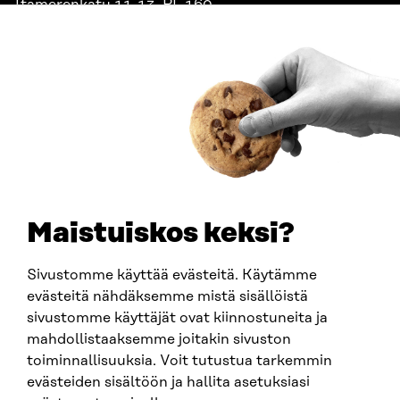
Itämerenkatu 11-13, PL 160,
00181 Helsinki
Saapumisohjeet
Y-TUNNUS
0202132-3
PUHELIN
+358 294 618 991
SÄHKÖPOSTI
etunimi.sukunimi@sitra.fi
sitra@sitra.fi
Maistuiskos keksi?
Sivustomme käyttää evästeitä. Käytämme
SITRA SOSIAALISESSA MEDIASSA
evästeitä nähdäksemme mistä sisällöistä
sivustomme käyttäjät ovat kiinnostuneita ja
LinkedIn
mahdollistaaksemme joitakin sivuston
Instagram
toiminnallisuuksia. Voit tutustua tarkemmin
YouTube
evästeiden sisältöön ja hallita asetuksiasi