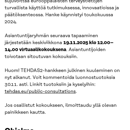
sujuvoittaa eurooppalaisten terveystietojen
turvallista käyttöä tutkimuksessa, innovaatioissa ja
päätöksenteossa. Hanke käynnistyi toukokuussa
2024.
Asiantuntijaryhmän seuraava tapaaminen
järjestetään keskiviikkona
19.11.2025 klo 12.00–
14.00 virtuaalikokouksena
. Asiantuntijoiden
toivotaan sitoutuvan kokouksiin.
Huom! TEHDAS2-hankkeen julkinen kuuleminen on
nyt alkanut. Voit kommentoida luonnostuotoksia
30.11. asti. Linkit tuotoksiin ja kyselyihin:
tehdas.eu/public-consultations
.
Jos osallistut kokoukseen, ilmoittaudu yllä olevan
painikkeen kautta.