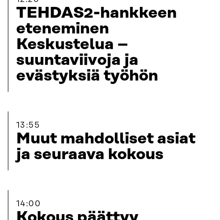
TEHDAS2-hankkeen
eteneminen
Keskustelua –
suuntaviivoja ja
evästyksiä työhön
13:55
Muut mahdolliset asiat
ja seuraava kokous
14:00
Kokous päättyy