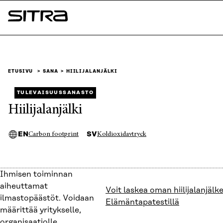
Siirry
suoraan
Sitra
sisältöön
↓
ETUSIVU
SANA
HIILIJALANJÄLKI
TULEVAISUUSSANASTO
Hiilijalanjälki
EN
SV
Carbon footprint
Koldioxidavtryck
Ihmisen toiminnan
aiheuttamat
Voit laskea oman hiilijalanjälke
ilmastopäästöt. Voidaan
Elämäntapatestillä
määrittää yritykselle,
organisaatiolle,