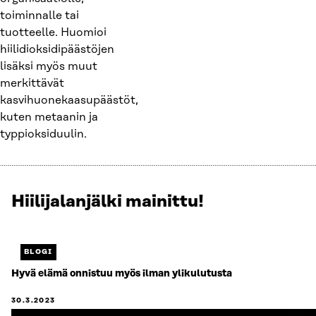
toiminnalle tai
tuotteelle. Huomioi
hiilidioksidipäästöjen
lisäksi myös muut
merkittävät
kasvihuonekaasupäästöt,
kuten metaanin ja
typpioksiduulin.
Hiilijalanjälki mainittu!
Näytetään
2
/
2.
BLOGI
Jäljellä
Hyvä elämä onnistuu myös ilman ylikulutusta
0.
30.3.2023