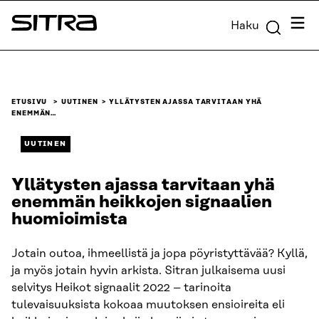
Siirry
Valik
Haku
suoraan
Sitra
sisältöön
↓
ETUSIVU
UUTINEN
YLLÄTYSTEN AJASSA TARVITAAN YHÄ
ENEMMÄN…
UUTINEN
Yllätysten ajassa tarvitaan yhä
enemmän heikkojen signaalien
huomioimista
Jotain outoa, ihmeellistä ja jopa pöyristyttävää? Kyllä,
ja myös jotain hyvin arkista. Sitran julkaisema uusi
selvitys Heikot signaalit 2022 – tarinoita
tulevaisuuksista kokoaa muutoksen ensioireita eli