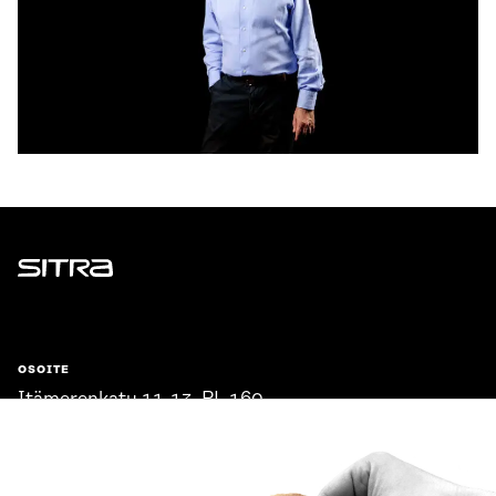
Sitra
OSOITE
Itämerenkatu 11-13, PL 160,
00181 Helsinki
Saapumisohjeet
Y-TUNNUS