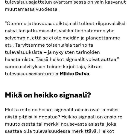
tulevaisuusajattelun avartamisessa on vain kasvanut
muutamassa vuodessa.
”Olemme jatkuvuusaddikteja eli tulleet riippuvaisiksi
nykytilan jatkumisesta, vaikka tiedostamme yhä
selvemmin, että se ei ole meidän ja planeettamme
etu. Tarvitsemme toisenlaisia tarinoita
tulevaisuuksista – ja nykyisten tarinoiden
haastamista. Tässä heikot signaalit voivat auttaa,”
sanoo selvityksen toinen kirjoittaja, Sitran
tulevaisuusasiantuntija
Mikko Dufva
.
Mikä on heikko signaali?
Mutta mitä ne heikot signaalit oikein ovat ja miksi
niistä pitäisi kiinnostua? Heikko signaali on ensioire
muutoksesta tai merkki nousevasta asiasta, joka
saattaa olla tulevaisuudessa merkittävä. Heikot