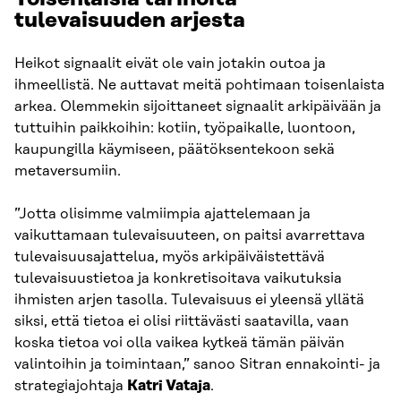
tulevaisuuden arjesta
Heikot signaalit eivät ole vain jotakin outoa ja
ihmeellistä. Ne auttavat meitä pohtimaan toisenlaista
arkea. Olemmekin sijoittaneet signaalit arkipäivään ja
tuttuihin paikkoihin: kotiin, työpaikalle, luontoon,
kaupungilla käymiseen, päätöksentekoon sekä
metaversumiin.
”Jotta olisimme valmiimpia ajattelemaan ja
vaikuttamaan tulevaisuuteen, on paitsi avarrettava
tulevaisuusajattelua, myös arkipäiväistettävä
tulevaisuustietoa ja konkretisoitava vaikutuksia
ihmisten arjen tasolla. Tulevaisuus ei yleensä yllätä
siksi, että tietoa ei olisi riittävästi saatavilla, vaan
koska tietoa voi olla vaikea kytkeä tämän päivän
valintoihin ja toimintaan,” sanoo Sitran ennakointi- ja
strategiajohtaja
Katri Vataja
.