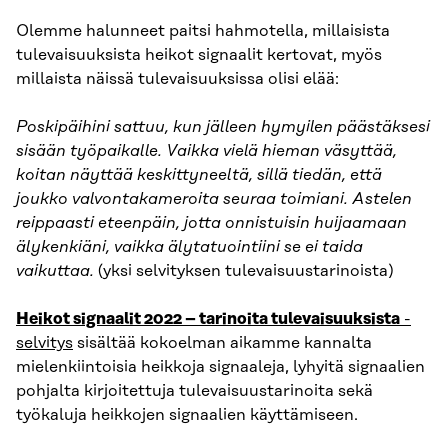
Olemme halunneet paitsi hahmotella, millaisista
tulevaisuuksista heikot signaalit kertovat, myös
millaista näissä tulevaisuuksissa olisi elää:
Poskipäihini sattuu, kun jälleen hymyilen päästäksesi
sisään työpaikalle. Vaikka vielä hieman väsyttää,
koitan näyttää keskittyneeltä, sillä tiedän, että
joukko valvontakameroita seuraa toimiani. Astelen
reippaasti eteenpäin, jotta onnistuisin huijaamaan
älykenkiäni, vaikka älytatuointiini se ei taida
vaikuttaa.
(yksi selvityksen tulevaisuustarinoista)
Heikot signaalit 2022 – tarinoita tulevaisuuksista
-
selvitys
sisältää kokoelman aikamme kannalta
mielenkiintoisia heikkoja signaaleja, lyhyitä signaalien
pohjalta kirjoitettuja tulevaisuustarinoita sekä
työkaluja heikkojen signaalien käyttämiseen.