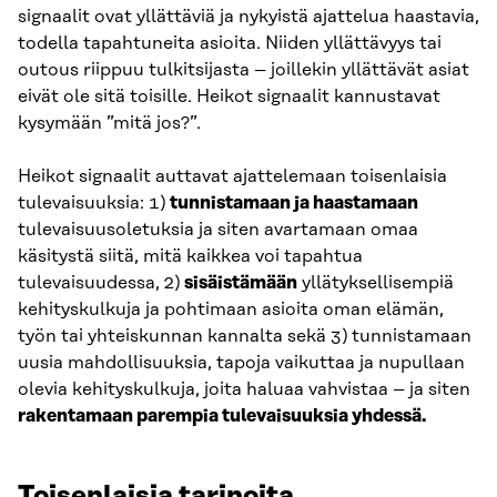
signaalit ovat yllättäviä ja nykyistä ajattelua haastavia,
todella tapahtuneita asioita. Niiden yllättävyys tai
outous riippuu tulkitsijasta – joillekin yllättävät asiat
eivät ole sitä toisille. Heikot signaalit kannustavat
kysymään ”mitä jos?”.
Heikot signaalit auttavat ajattelemaan toisenlaisia
tulevaisuuksia: 1)
tunnistamaan ja haastamaan
tulevaisuusoletuksia ja siten avartamaan omaa
käsitystä siitä, mitä kaikkea voi tapahtua
tulevaisuudessa, 2)
sisäistämään
yllätyksellisempiä
kehityskulkuja ja pohtimaan asioita oman elämän,
työn tai yhteiskunnan kannalta sekä 3) tunnistamaan
uusia mahdollisuuksia, tapoja vaikuttaa ja nupullaan
olevia kehityskulkuja, joita haluaa vahvistaa – ja siten
rakentamaan parempia tulevaisuuksia yhdessä.
Toisenlaisia tarinoita