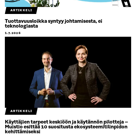
ARTIKKELI
Tuottavuusloikka syntyy johtamisesta, ei
teknologiasta
1.7.2026
ARTIKKELI
Käyttäjien tarpeet keskiöön ja käytännön pilotteja –
Muistio esittää 10 suositusta ekosysteemitilinpidon
kehittämiseksi