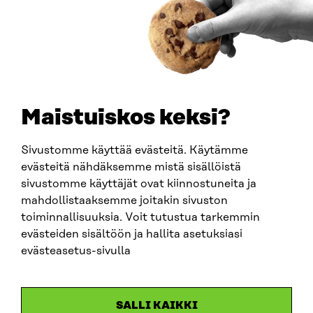
0202132-3
PUHELIN
+358 294 618 991
SÄHKÖPOSTI
etunimi.sukunimi@sitra.fi
sitra@sitra.fi
Maistuiskos keksi?
Sivustomme käyttää evästeitä. Käytämme
SITRA SOSIAALISESSA MEDIASSA
evästeitä nähdäksemme mistä sisällöistä
sivustomme käyttäjät ovat kiinnostuneita ja
LinkedIn
mahdollistaaksemme joitakin sivuston
Instagram
toiminnallisuuksia. Voit tutustua tarkemmin
YouTube
evästeiden sisältöön ja hallita asetuksiasi
evästeasetus-sivulla
Sitra 2025
SALLI KAIKKI