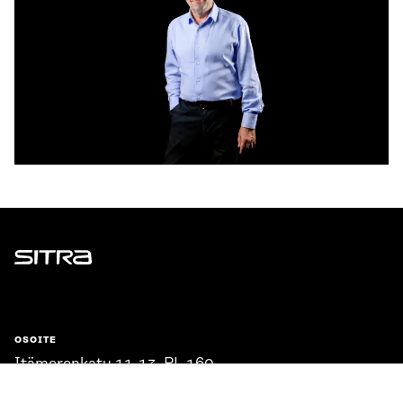
Sitra
OSOITE
Itämerenkatu 11-13, PL 160,
00181 Helsinki