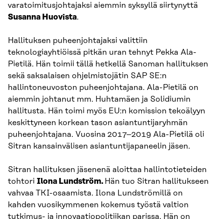
varatoimitusjohtajaksi aiemmin syksyllä siirtynyttä
Susanna Huovista
.
Hallituksen puheenjohtajaksi valittiin
teknologiayhtiöissä pitkän uran tehnyt Pekka Ala-
Pietilä. Hän toimii tällä hetkellä Sanoman hallituksen
sekä saksalaisen ohjelmistojätin SAP SE:n
hallintoneuvoston puheenjohtajana. Ala-Pietilä on
aiemmin johtanut mm. Huhtamäen ja Solidiumin
hallitusta. Hän toimi myös EU:n komission tekoälyyn
keskittyneen korkean tason asiantuntijaryhmän
puheenjohtajana. Vuosina 2017–2019 Ala-Pietilä oli
Sitran kansainvälisen asiantuntijapaneelin jäsen.
Sitran hallituksen jäsenenä aloittaa hallintotieteiden
tohtori
Ilona Lundström.
Hän tuo Sitran hallitukseen
vahvaa TKI-osaamista. Ilona Lundströmillä on
kahden vuosikymmenen kokemus työstä valtion
tutkimus- ja innovaatiopolitiikan parissa. Hän on