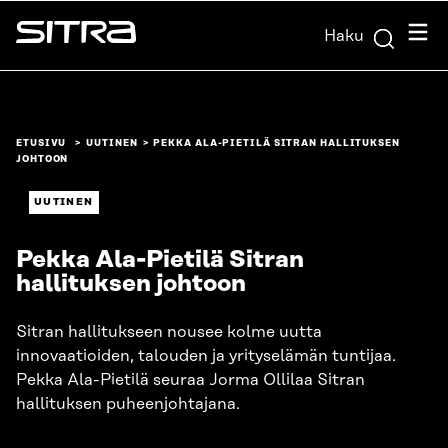
Siirry
Valik
Haku
suoraan
Sitra
sisältöön
↓
ETUSIVU
UUTINEN
PEKKA ALA-PIETILÄ SITRAN HALLITUKSEN
JOHTOON
UUTINEN
Pekka Ala-Pietilä Sitran
hallituksen johtoon
Sitran hallitukseen nousee kolme uutta
innovaatioiden, talouden ja yrityselämän tuntijaa.
Pekka Ala-Pietilä seuraa Jorma Ollilaa Sitran
hallituksen puheenjohtajana.