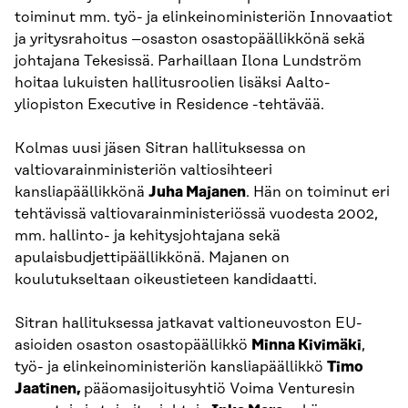
toiminut mm. työ- ja elinkeinoministeriön Innovaatiot
ja yritysrahoitus –osaston osastopäällikkönä sekä
johtajana Tekesissä. Parhaillaan Ilona Lundström
hoitaa lukuisten hallitusroolien lisäksi Aalto-
yliopiston Executive in Residence -tehtävää.
Kolmas uusi jäsen Sitran hallituksessa on
valtiovarainministeriön valtiosihteeri
kansliapäällikkönä
Juha Majanen
. Hän on toiminut eri
tehtävissä valtiovarainministeriössä vuodesta 2002,
mm. hallinto- ja kehitysjohtajana sekä
apulaisbudjettipäällikkönä. Majanen on
koulutukseltaan oikeustieteen kandidaatti.
Sitran hallituksessa jatkavat valtioneuvoston EU-
asioiden osaston osastopäällikkö
Minna Kivimäki
,
työ- ja elinkeinoministeriön kansliapäällikkö
Timo
Jaatinen,
pääomasijoitusyhtiö Voima Venturesin