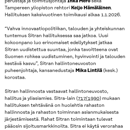
perustaja ja toimitusjohtaja
Inka Mero
sekä
Tampereen yliopiston rehtori
Keijo Hämäläinen
.
Hallituksen kaksivuotinen toimikausi alkaa 1.1.2026.
“Vahva innovaatiopolitiikan, talouden ja yhteiskunnan
tuntemus Sitran hallituksessa saa jatkoa. Uusi
kokoonpano luo erinomaiset edellytykset jatkaa
Sitran uudistettua suuntaa, jonka tavoitteena ovat
Suomen rohkea uudistuminen, hyvinvointi ja talouden
kestävä kasvu”, Sitran hallintoneuvoston
puheenjohtaja, kansanedustaja
Mika Lintilä
(kesk.)
korostaa.
Sitran hallinnosta vastaavat hallintoneuvosto,
hallitus ja yliasiamies. Sitra-lain (
717/1990
) mukaan
hallituksen tehtävänä on huolehtia rahaston
hallinnosta ja rahaston toiminnan asianmukaisesta
järjestämisestä. Rahat Sitran toimintaan tulevat
pääosin sijoitusmarkkinoilta. Sitra ei käytä verorahaa