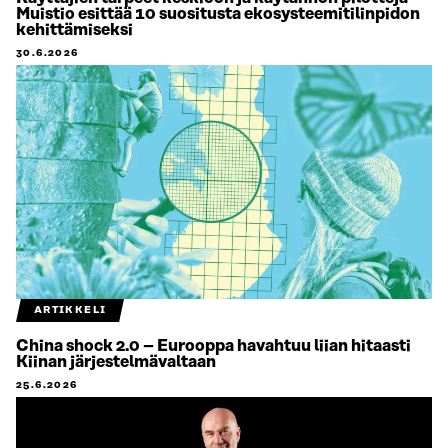
Muistio esittää 10 suositusta ekosysteemitilinpidon
kehittämiseksi
30.6.2026
ARTIKKELI
China shock 2.0 – Eurooppa havahtuu liian hitaasti
Kiinan järjestelmävaltaan
25.6.2026