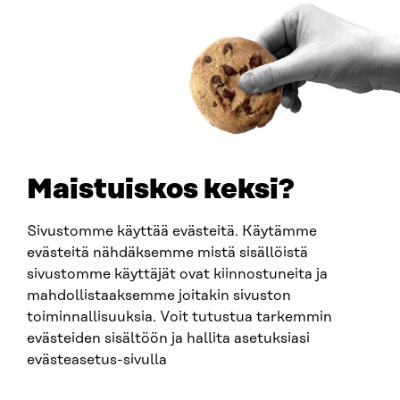
Saapumisohjeet
Y-TUNNUS
0202132-3
PUHELIN
+358 294 618 991
SÄHKÖPOSTI
etunimi.sukunimi@sitra.fi
sitra@sitra.fi
Maistuiskos keksi?
Sivustomme käyttää evästeitä. Käytämme
SITRA SOSIAALISESSA MEDIASSA
evästeitä nähdäksemme mistä sisällöistä
sivustomme käyttäjät ovat kiinnostuneita ja
LinkedIn
mahdollistaaksemme joitakin sivuston
Instagram
toiminnallisuuksia. Voit tutustua tarkemmin
YouTube
evästeiden sisältöön ja hallita asetuksiasi
evästeasetus-sivulla