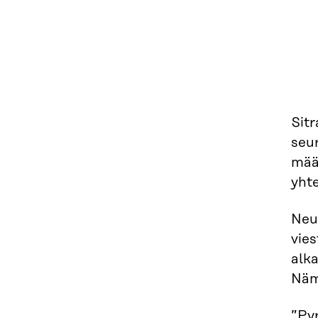
Sit
seu
määr
yht
Neuv
vies
alka
Nämä
”Py