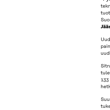
tek
tuo
Suo
Jää
Uudi
pai
uud
Sit
tul
133
hetk
Suu
tuk