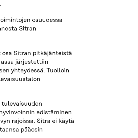
.
n toimintojen osuudessa
nnesta Sitran
osa Sitran pitkäjänteistä
assa järjestettiin
sen yhteydessä. Tuolloin
ulevaisuustalon
 tulevaisuuden
yvinvoinnin edistäminen
n rajoissa. Sitra ei käytä
ntaansa pääosin