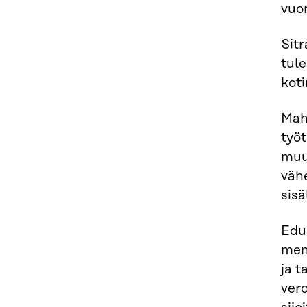
vuo
Sitr
tule
kot
Mahd
työt
muu
vähe
sis
Edu
men
ja t
vero