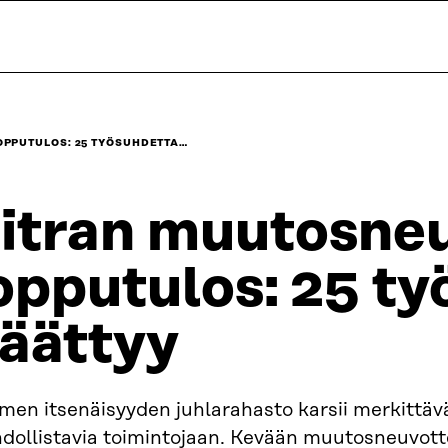
PPUTULOS: 25 TYÖSUHDETTA…
itran muutosneu
opputulos: 25 t
äättyy
men itsenäisyyden juhlarahasto karsii merkittäv
dollistavia toimintojaan. Kevään muutosneuvott