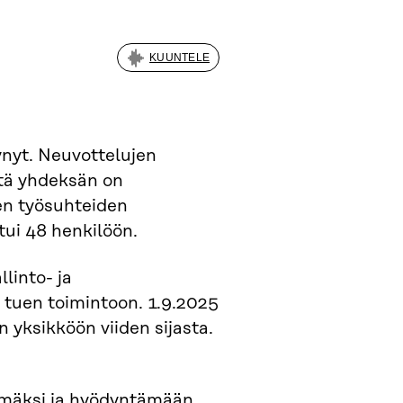
KUUNTELE
nyt. Neuvottelujen
stä yhdeksän on
ien työsuhteiden
tui 48 henkilöön.
llinto- ja
n tuen toimintoon. 1.9.2025
 yksikköön viiden sijasta.
mäksi ja hyödyntämään