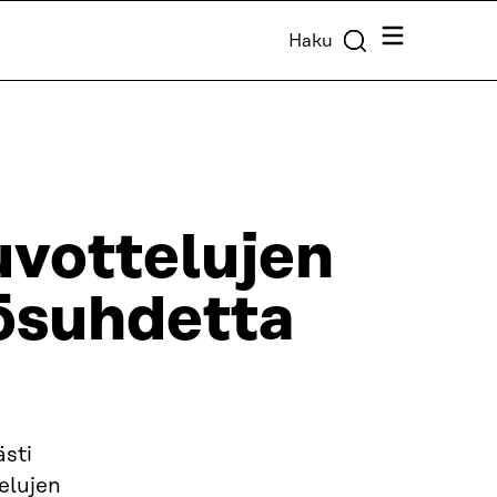
Valikko
Haku
vottelujen
yösuhdetta
ästi
elujen