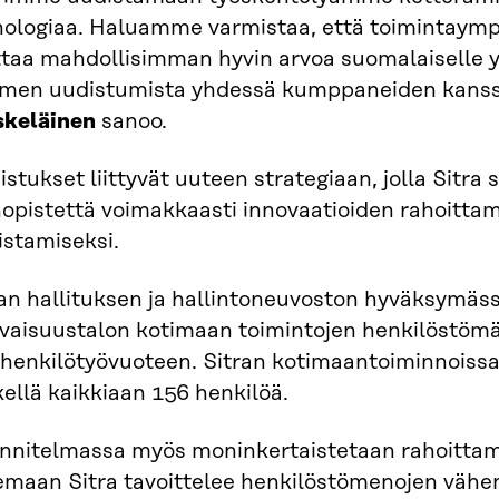
nologiaa. Haluamme varmistaa, että toimintaymp
ttaa mahdollisimman hyvin arvoa suomalaiselle y
men uudistumista yhdessä kumppaneiden kanssa”
skeläinen
sanoo.
stukset liittyvät uuteen strategiaan, jolla Sitra 
nopistettä voimakkaasti innovaatioiden rahoitt
istamiseksi.
ran hallituksen ja hallintoneuvoston hyväksymä
evaisuustalon kotimaan toimintojen henkilöstöm
 henkilötyövuoteen. Sitran kotimaantoiminnoissa
ellä kaikkiaan 156 henkilöä.
nnitelmassa myös moninkertaistetaan rahoittam
emaan Sitra tavoittelee henkilöstömenojen vähen