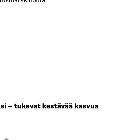
itusmarkkinoilta.
si – tukevat kestävää kasvua