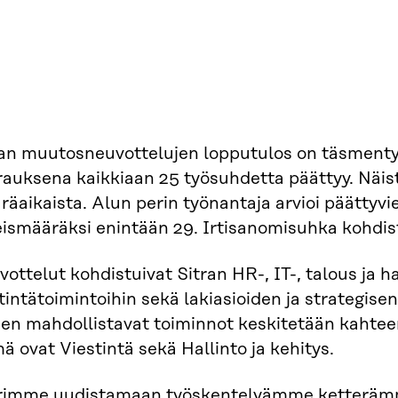
ran muutosneuvottelujen lopputulos on täsmenty
rauksena kaikkiaan 25 työsuhdetta päättyy. Näi
äaikaista. Alun perin työnantaja arvioi päättyv
eismääräksi enintään 29. Irtisanomisuhka kohdis
ottelut kohdistuivat Sitran HR-, IT-, talous ja ha
tintätoimintoihin sekä lakiasioiden ja strategise
en mahdollistavat toiminnot keskitetään kahteen
 ovat Viestintä sekä Hallinto ja kehitys.
rimme uudistamaan työskentelyämme ketteräm