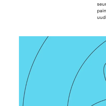
seur
pai
uud