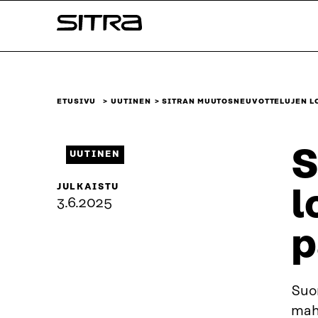
Siirry
Sitra
suoraan
sisältöön
↓
ETUSIVU
UUTINEN
SITRAN MUUTOSNEUVOTTELUJEN LO
S
UUTINEN
JULKAISTU
l
3.6.2025
p
Suo
mah