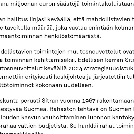
nna miljoonan euron säästöjä toimintakuluistaan
an hallitus linjasi keväällä, että mahdollistavie
e tavoitella määrää, joka vastaa enintään kolma
imaantoiminnan henkilöstömäärästä.
ollistavien toimintojen muutosneuvottelut ovat 
ä toiminnan kehittämiseksi. Edellisen kerran Sitr
tosneuvottelut keväällä 2024 strategiauudistuk
nnettiin erityisesti keskijohtoa ja järjestettiin t
ältötoiminnot kokonaan uudelleen.
skunta perusti Sitran vuonna 1967 rakentamaan
estyvää Suomea. Rahaston tehtävä on Suomen h
alouden kasvun vauhdittaminen luonnon kantokyvy
rahaa valtion budjetista. Se hankkii rahat toimi