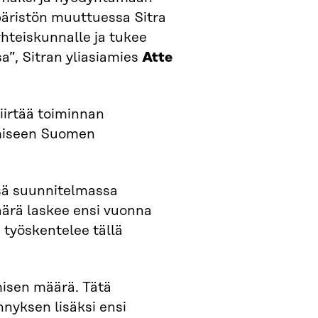
äristön muuttuessa Sitra
hteiskunnalle ja tukee
, Sitran yliasiamies
Atte
siirtää toiminnan
amiseen Suomen
ssä suunnitelmassa
äärä laskee ensi vuonna
 työskentelee tällä
isen määrä. Tätä
nyksen lisäksi ensi