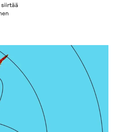
siirtää
omen