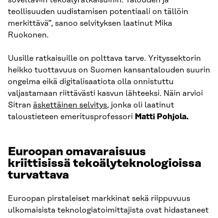
soveltaviin tekoälyratkaisuihin. Talouden ja
teollisuuden uudistamisen potentiaali on tällöin
merkittävä”, sanoo selvityksen laatinut Mika
Ruokonen.
Uusille ratkaisuille on polttava tarve. Yrityssektorin
heikko tuottavuus on Suomen kansantalouden suurin
ongelma eikä digitalisaatiota olla onnistuttu
valjastamaan riittävästi kasvun lähteeksi. Näin arvioi
Sitran
äskettäinen selvitys
, jonka oli laatinut
taloustieteen emeritusprofessori
Matti Pohjola.
Euroopan omavaraisuus
kriittisissä tekoälyteknologioissa
turvattava
Euroopan pirstaleiset markkinat sekä riippuvuus
ulkomaisista teknologiatoimittajista ovat hidastaneet