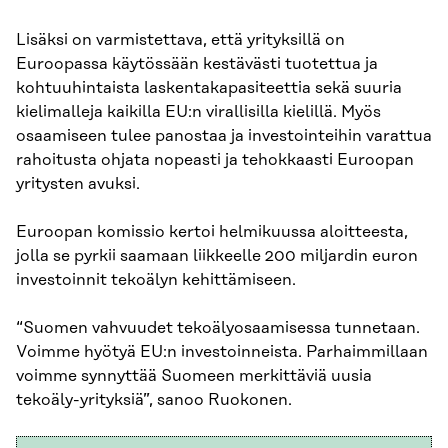
Lisäksi on varmistettava, että yrityksillä on
Euroopassa käytössään kestävästi tuotettua ja
kohtuuhintaista laskentakapasiteettia sekä suuria
kielimalleja kaikilla EU:n virallisilla kielillä. Myös
osaamiseen tulee panostaa ja investointeihin varattua
rahoitusta ohjata nopeasti ja tehokkaasti Euroopan
yritysten avuksi.
Euroopan komissio kertoi helmikuussa aloitteesta,
jolla se pyrkii saamaan liikkeelle 200 miljardin euron
investoinnit tekoälyn kehittämiseen.
“Suomen vahvuudet tekoälyosaamisessa tunnetaan.
Voimme hyötyä EU:n investoinneista. Parhaimmillaan
voimme synnyttää Suomeen merkittäviä uusia
tekoäly-yrityksiä”, sanoo Ruokonen.