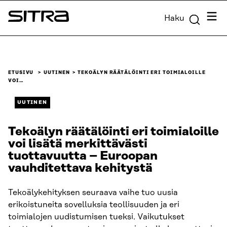
Siirry
Valik
Haku
suoraan
Sitra
sisältöön
↓
ETUSIVU
UUTINEN
TEKOÄLYN RÄÄTÄLÖINTI ERI TOIMIALOILLE
VOI…
UUTINEN
Tekoälyn räätälöinti eri toimialoille
voi lisätä merkittävästi
tuottavuutta – Euroopan
vauhditettava kehitystä
Tekoälykehityksen seuraava vaihe tuo uusia
erikoistuneita sovelluksia teollisuuden ja eri
toimialojen uudistumisen tueksi. Vaikutukset