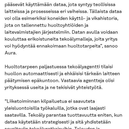
pääsevät käyttämään dataa, jota syntyy teollisissa
laitteissa ja prosesseissa eri vaiheissa. Tällaista dataa
voi olla esimerkiksi koneiden käyttö- ja vikahistoria,
jota on tallennettu huoltoyhtiöiden ja
laitevalmistajien järjestelmiin. Datan avulla voidaan
kouluttaa erikoistuneita tekoälymalleja, joita yritys
voi hyödyntää ennakoimaan huoltotarpeita”, sanoo
Aura.
Huoltotarpeen paljastuessa tekoälyagentti tilaisi
huollon automaattisesti ja ehkäisisi tärkeän laitteen
päätymisen epäkuntoon. Vastaavia agentteja olisi
yrityksessä useita ja ne tekisivät yhteistyötä.
“Liiketoiminnan kilpailuetua ei saavuteta
yleisluontoisilla työkaluilla, jotka ovat laajasti
saatavilla. Tekoäly parantaa tuottavuutta eniten, kun
dataa käytetään strategisesti ja sitä yhdistetään