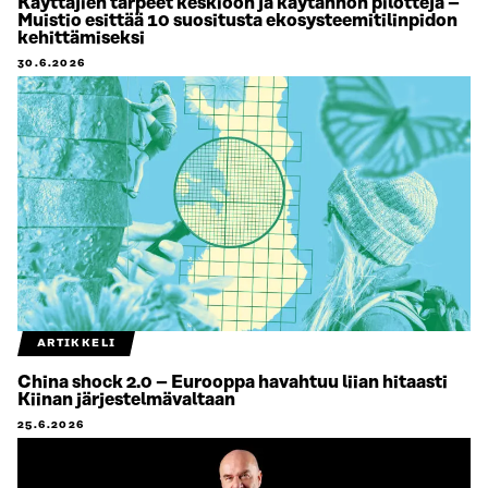
Käyttäjien tarpeet keskiöön ja käytännön pilotteja –
Muistio esittää 10 suositusta ekosysteemitilinpidon
kehittämiseksi
30.6.2026
ARTIKKELI
China shock 2.0 – Eurooppa havahtuu liian hitaasti
Kiinan järjestelmävaltaan
25.6.2026