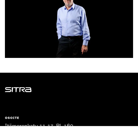
Sitra
OSOITE
Itämerenkatu 11-13, PL 160,
00181 Helsinki