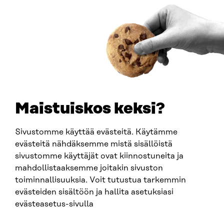
Saapumisohjeet
Y-TUNNUS
0202132-3
PUHELIN
+358 294 618 991
SÄHKÖPOSTI
etunimi.sukunimi@sitra.fi
sitra@sitra.fi
Maistuiskos keksi?
Sivustomme käyttää evästeitä. Käytämme
SITRA SOSIAALISESSA MEDIASSA
evästeitä nähdäksemme mistä sisällöistä
sivustomme käyttäjät ovat kiinnostuneita ja
LinkedIn
mahdollistaaksemme joitakin sivuston
Instagram
toiminnallisuuksia. Voit tutustua tarkemmin
YouTube
evästeiden sisältöön ja hallita asetuksiasi
evästeasetus-sivulla