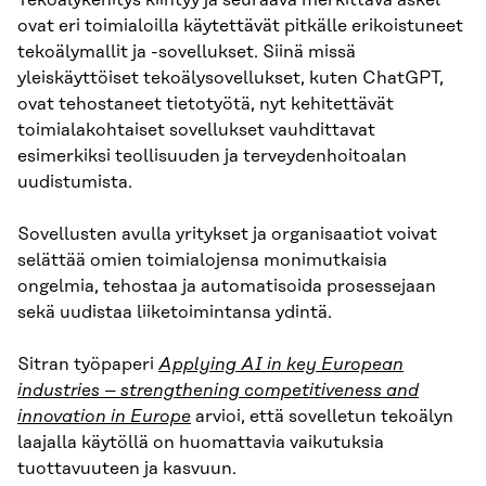
Tekoälykehitys kiihtyy ja seuraava merkittävä askel
ovat eri toimialoilla käytettävät pitkälle erikoistuneet
tekoälymallit ja -sovellukset. Siinä missä
yleiskäyttöiset tekoälysovellukset, kuten ChatGPT,
ovat tehostaneet tietotyötä, nyt kehitettävät
toimialakohtaiset sovellukset vauhdittavat
esimerkiksi teollisuuden ja terveydenhoitoalan
uudistumista.
Sovellusten avulla yritykset ja organisaatiot voivat
selättää omien toimialojensa monimutkaisia
ongelmia, tehostaa ja automatisoida prosessejaan
sekä uudistaa liiketoimintansa ydintä.
Sitran työpaperi
Applying AI in key European
industries – strengthening competitiveness and
innovation in Europe
arvioi, että sovelletun tekoälyn
laajalla käytöllä on huomattavia vaikutuksia
tuottavuuteen ja kasvuun.