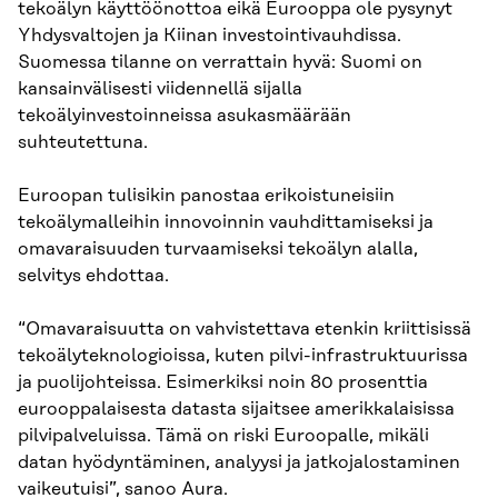
tekoälyn käyttöönottoa eikä Eurooppa ole pysynyt
Yhdysvaltojen ja Kiinan investointivauhdissa.
Suomessa tilanne on verrattain hyvä: Suomi on
kansainvälisesti viidennellä sijalla
tekoälyinvestoinneissa asukasmäärään
suhteutettuna.
Euroopan tulisikin panostaa erikoistuneisiin
tekoälymalleihin innovoinnin vauhdittamiseksi ja
omavaraisuuden turvaamiseksi tekoälyn alalla,
selvitys ehdottaa.
“Omavaraisuutta on vahvistettava etenkin kriittisissä
tekoälyteknologioissa, kuten pilvi-infrastruktuurissa
ja puolijohteissa. Esimerkiksi noin 80 prosenttia
eurooppalaisesta datasta sijaitsee amerikkalaisissa
pilvipalveluissa. Tämä on riski Euroopalle, mikäli
datan hyödyntäminen, analyysi ja jatkojalostaminen
vaikeutuisi”, sanoo Aura.