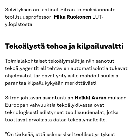
Selvityksen on laatinut Sitran toimeksiannosta
teollisuusprofessori
Mika Ruokonen
LUT-
yliopistosta.
Tekoälystä tehoa ja kilpailuvaltti
Toimialakohtaiset tekoälymallit ja niin sanotut
tekoälyagentit eli tehtävien automatisointia tukevat
ohjelmistot tarjoavat yrityksille mahdollisuuksia
parantaa kilpailukykyään merkittävästi.
Sitran johtavan asiantuntijan
Heikki Auran
mukaan
Euroopan vahvuuksia tekoälykilvassa ovat
teknologisesti edistyneet teollisuudenalat, jotka
tuottavat arvokasta dataa tekoälymalleille.
”On tärkeää, että esimerkiksi teolliset yritykset