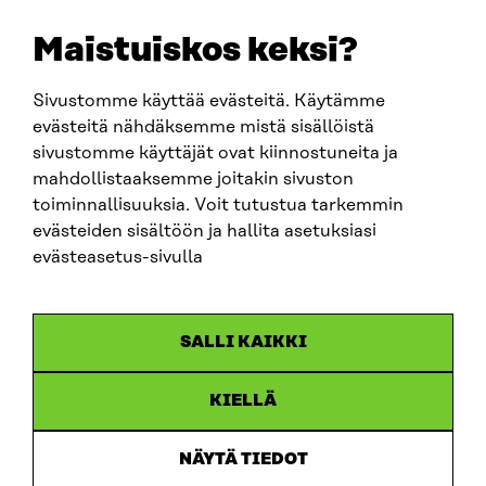
etunimi.sukunimi@sitra.fi
sitra@sitra.fi
Maistuiskos keksi?
Sivustomme käyttää evästeitä. Käytämme
SITRA SOSIAALISESSA MEDIASSA
evästeitä nähdäksemme mistä sisällöistä
sivustomme käyttäjät ovat kiinnostuneita ja
LinkedIn
mahdollistaaksemme joitakin sivuston
Instagram
toiminnallisuuksia. Voit tutustua tarkemmin
YouTube
evästeiden sisältöön ja hallita asetuksiasi
evästeasetus-sivulla
Sitra 2025
SALLI KAIKKI
Tietosuoja
KIELLÄ
Evästeasetukset
Ilmoituskanava
NÄYTÄ TIEDOT
Saavutettavuusseloste