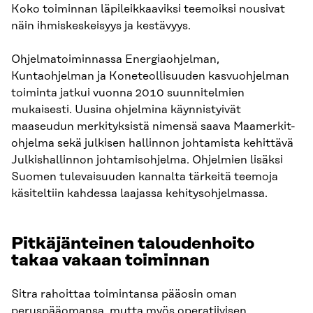
Koko toiminnan läpileikkaaviksi teemoiksi nousivat
näin ihmiskeskeisyys ja kestävyys.
Ohjelmatoiminnassa Energiaohjelman,
Kuntaohjelman ja Koneteollisuuden kasvuohjelman
toiminta jatkui vuonna 2010 suunnitelmien
mukaisesti. Uusina ohjelmina käynnistyivät
maaseudun merkityksistä nimensä saava Maamerkit-
ohjelma sekä julkisen hallinnon johtamista kehittävä
Julkishallinnon johtamisohjelma. Ohjelmien lisäksi
Suomen tulevaisuuden kannalta tärkeitä teemoja
käsiteltiin kahdessa laajassa kehitysohjelmassa.
Pitkäjänteinen taloudenhoito
takaa vakaan toiminnan
Sitra rahoittaa toimintansa pääosin oman
peruspääomansa, mutta myös operatiivisen