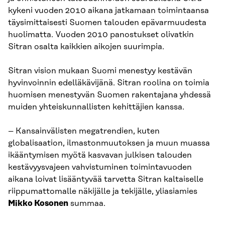
kykeni vuoden 2010 aikana jatkamaan toimintaansa
täysimittaisesti Suomen talouden epävarmuudesta
huolimatta. Vuoden 2010 panostukset olivatkin
Sitran osalta kaikkien aikojen suurimpia.
Sitran vision mukaan Suomi menestyy kestävän
hyvinvoinnin edelläkävijänä. Sitran roolina on toimia
huomisen menestyvän Suomen rakentajana yhdessä
muiden yhteiskunnallisten kehittäjien kanssa.
– Kansainvälisten megatrendien, kuten
globalisaation, ilmastonmuutoksen ja muun muassa
ikääntymisen myötä kasvavan julkisen talouden
kestävyysvajeen vahvistuminen toimintavuoden
aikana loivat lisääntyvää tarvetta Sitran kaltaiselle
riippumattomalle näkijälle ja tekijälle, yliasiamies
Mikko Kosonen
summaa.