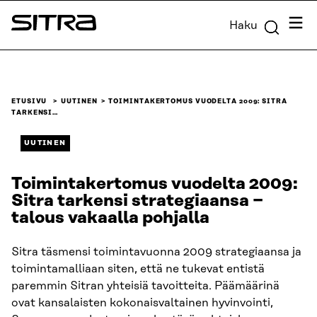
Siirry
Valik
Haku
suoraan
Sitra
sisältöön
↓
ETUSIVU
UUTINEN
TOIMINTAKERTOMUS VUODELTA 2009: SITRA
TARKENSI…
UUTINEN
Toimintakertomus vuodelta 2009:
Sitra tarkensi strategiaansa −
talous vakaalla pohjalla
Sitra täsmensi toimintavuonna 2009 strategiaansa ja
toimintamalliaan siten, että ne tukevat entistä
paremmin Sitran yhteisiä tavoitteita. Päämäärinä
ovat kansalaisten kokonaisvaltainen hyvinvointi,