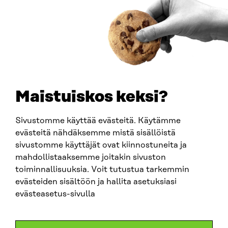
Y-TUNNUS
0202132-3
PUHELIN
+358 294 618 991
SÄHKÖPOSTI
etunimi.sukunimi@sitra.fi
sitra@sitra.fi
Maistuiskos keksi?
Sivustomme käyttää evästeitä. Käytämme
SITRA SOSIAALISESSA MEDIASSA
evästeitä nähdäksemme mistä sisällöistä
sivustomme käyttäjät ovat kiinnostuneita ja
LinkedIn
mahdollistaaksemme joitakin sivuston
Instagram
toiminnallisuuksia. Voit tutustua tarkemmin
YouTube
evästeiden sisältöön ja hallita asetuksiasi
evästeasetus-sivulla
Sitra 2025