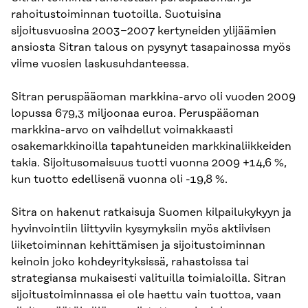
rahoitustoiminnan tuotoilla. Suotuisina
sijoitusvuosina 2003−2007 kertyneiden ylijäämien
ansiosta Sitran talous on pysynyt tasapainossa myös
viime vuosien laskusuhdanteessa.
Sitran peruspääoman markkina-arvo oli vuoden 2009
lopussa 679,3 miljoonaa euroa. Peruspääoman
markkina-arvo on vaihdellut voimakkaasti
osakemarkkinoilla tapahtuneiden markkinaliikkeiden
takia. Sijoitusomaisuus tuotti vuonna 2009 +14,6 %,
kun tuotto edellisenä vuonna oli -19,8 %.
Sitra on hakenut ratkaisuja Suomen kilpailukykyyn ja
hyvinvointiin liittyviin kysymyksiin myös aktiivisen
liiketoiminnan kehittämisen ja sijoitustoiminnan
keinoin joko kohdeyrityksissä, rahastoissa tai
strategiansa mukaisesti valituilla toimialoilla. Sitran
sijoitustoiminnassa ei ole haettu vain tuottoa, vaan