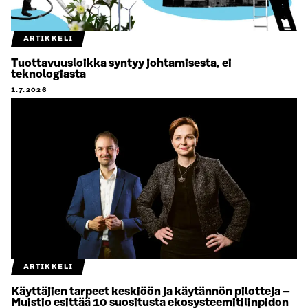
ARTIKKELI
Tuottavuusloikka syntyy johtamisesta, ei
teknologiasta
1.7.2026
ARTIKKELI
Käyttäjien tarpeet keskiöön ja käytännön pilotteja –
Muistio esittää 10 suositusta ekosysteemitilinpidon