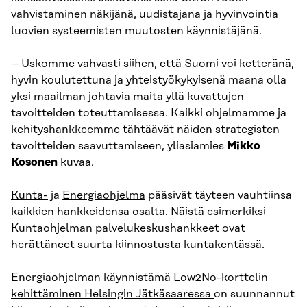
vahvistaminen näkijänä, uudistajana ja hyvinvointia
luovien systeemisten muutosten käynnistäjänä.
– Uskomme vahvasti siihen, että Suomi voi ketteränä,
hyvin koulutettuna ja yhteistyökykyisenä maana olla
yksi maailman johtavia maita yllä kuvattujen
tavoitteiden toteuttamisessa. Kaikki ohjelmamme ja
kehityshankkeemme tähtäävät näiden strategisten
tavoitteiden saavuttamiseen, yliasiamies
Mikko
Kosonen
kuvaa.
Kunta-
ja
Energiaohjelma
pääsivät täyteen vauhtiinsa
kaikkien hankkeidensa osalta. Näistä esimerkiksi
Kuntaohjelman palvelukeskushankkeet ovat
herättäneet suurta kiinnostusta kuntakentässä.
Energiaohjelman käynnistämä
Low2No-korttelin
kehittäminen Helsingin Jätkäsaaressa
on suunnannut