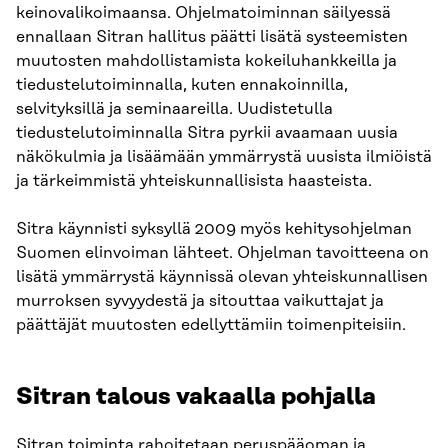
keinovalikoimaansa. Ohjelmatoiminnan säilyessä
ennallaan Sitran hallitus päätti lisätä systeemisten
muutosten mahdollistamista kokeiluhankkeilla ja
tiedustelutoiminnalla, kuten ennakoinnilla,
selvityksillä ja seminaareilla. Uudistetulla
tiedustelutoiminnalla Sitra pyrkii avaamaan uusia
näkökulmia ja lisäämään ymmärrystä uusista ilmiöistä
ja tärkeimmistä yhteiskunnallisista haasteista.
Sitra käynnisti syksyllä 2009 myös kehitysohjelman
Suomen elinvoiman lähteet. Ohjelman tavoitteena on
lisätä ymmärrystä käynnissä olevan yhteiskunnallisen
murroksen syvyydestä ja sitouttaa vaikuttajat ja
päättäjät muutosten edellyttämiin toimenpiteisiin.
Sitran talous vakaalla pohjalla
Sitran toiminta rahoitetaan peruspääoman ja