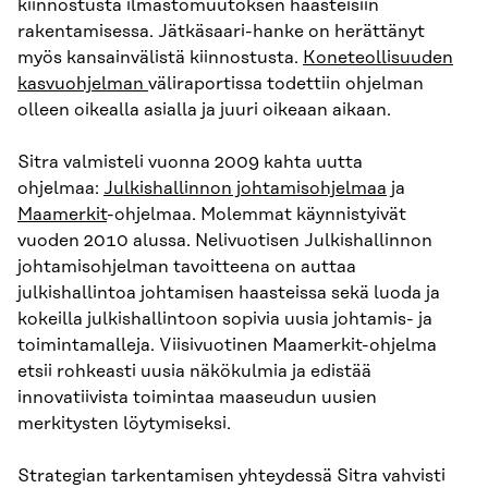
kiinnostusta ilmastomuutoksen haasteisiin
rakentamisessa. Jätkäsaari-hanke on herättänyt
myös kansainvälistä kiinnostusta.
Koneteollisuuden
kasvuohjelman
väliraportissa todettiin ohjelman
olleen oikealla asialla ja juuri oikeaan aikaan.
Sitra valmisteli vuonna 2009 kahta uutta
ohjelmaa:
Julkishallinnon johtamisohjelmaa
ja
Maamerkit
-ohjelmaa. Molemmat käynnistyivät
vuoden 2010 alussa. Nelivuotisen Julkishallinnon
johtamisohjelman tavoitteena on auttaa
julkishallintoa johtamisen haasteissa sekä luoda ja
kokeilla julkishallintoon sopivia uusia johtamis- ja
toimintamalleja. Viisivuotinen Maamerkit-ohjelma
etsii rohkeasti uusia näkökulmia ja edistää
innovatiivista toimintaa maaseudun uusien
merkitysten löytymiseksi.
Strategian tarkentamisen yhteydessä Sitra vahvisti