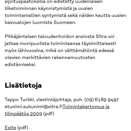
sijoituspäätöksillä on edistetty uudenlaisen
liiketoiminnan käynnistymistä ja uusien
toimintamallien syntymistä sekä näiden kautta uusien
kasvualojen luomista Suomeen.
Pitkäjänteisen taloudenhoidon ansiosta Sitra voi
jatkaa monipuolista toimintaansa täysimittaisesti
myös lähivuosina, mikä on välttämätöntä edessä
olevien merkittävien rakennemuutosten
edistämiseksi.
Lisätietoja
Teppo Turkki, viestintäjohtaja, puh. (09) 6189 9497
etunimi.sukunimi@sitra.fi
Toimintakertomus ja
tilinpäätös 2009
(pdf)
Esite
(pdf)