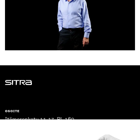
Sitra
OSOITE
Itämerenkatu 11-13, PL 160,
00181 Helsinki
Saapumisohjeet