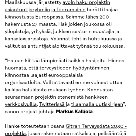
Maaliskuussa järjestetty
avoin haku projektin
asiantuntijaryhmiin ja foorumeihin
herätti laajaa
kiinnostusta Euroopassa. Saimme lähes 200
hakemusta 27 maasta. Hakijoiden joukossa oli
yliopistoja, yrityksiä, julkisen sektorin edustajia ja
kansalaisjärjestöjä. Valinnat tehtiin huhtikuussa ja
valitut asiantuntijat aloittavat työnsä toukokuussa.
“Haluan kiittää lämpimästi kaikkia hakijoita. Hienoa
huomata, että terveystiedon hyödyntäminen
kiinnostaa laajasti eurooppalaisia
organisaatioita. Valitettavasti emme voineet ottaa
kaikkia halukkaita mukaan työhön. Kannustan
seuraamaan projektin etenemistä hankkeen
verkkosivuilla
,
Twitterissä
ja
tilaamalla uutiskirjeen
”,
sanoo projektijohtaja
Markus Kalliola
.
Hanke toteutetaan osana
Sitran Terveysdata 2030 -
projektia
, jossa rakennetaan ratkaisuja, pelisääntöjä