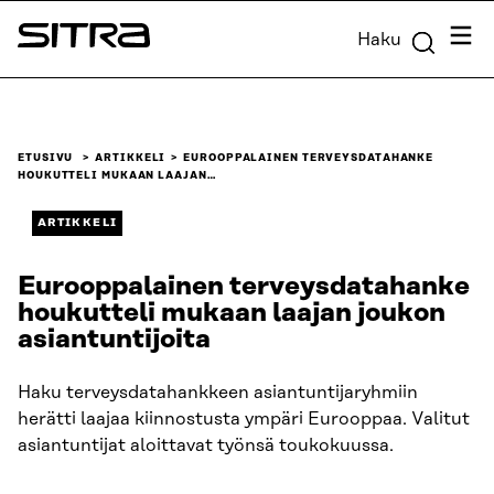
Siirry
Valik
Haku
suoraan
Sitra
sisältöön
↓
ETUSIVU
ARTIKKELI
EUROOPPALAINEN TERVEYSDATAHANKE
HOUKUTTELI MUKAAN LAAJAN…
ARTIKKELI
Eurooppalainen terveysdatahanke
houkutteli mukaan laajan joukon
asiantuntijoita
Haku terveysdatahankkeen asiantuntijaryhmiin
herätti laajaa kiinnostusta ympäri Eurooppaa. Valitut
asiantuntijat aloittavat työnsä toukokuussa.