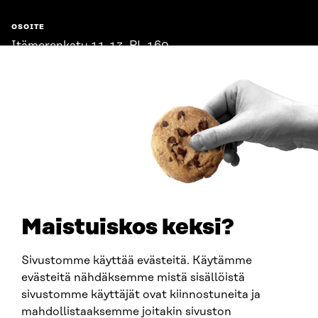
OSOITE
Itämerenkatu 11-13, PL 160,
00181 Helsinki
Saapumisohjeet
Y-TUNNUS
0202132-3
PUHELIN
+358 294 618 991
SÄHKÖPOSTI
etunimi.sukunimi@sitra.fi
sitra@sitra.fi
Maistuiskos keksi?
Sivustomme käyttää evästeitä. Käytämme
SITRA SOSIAALISESSA MEDIASSA
evästeitä nähdäksemme mistä sisällöistä
sivustomme käyttäjät ovat kiinnostuneita ja
LinkedIn
mahdollistaaksemme joitakin sivuston