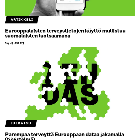
ARTIKKELI
Eurooppalaisten terveystietojen käyttö mullistuu
suomalaisten luotsaamana
14.9.2023
JULKAISU
Parempaa terveyttä Eurooppaan dataa jakamalla
(tiivistelmä)