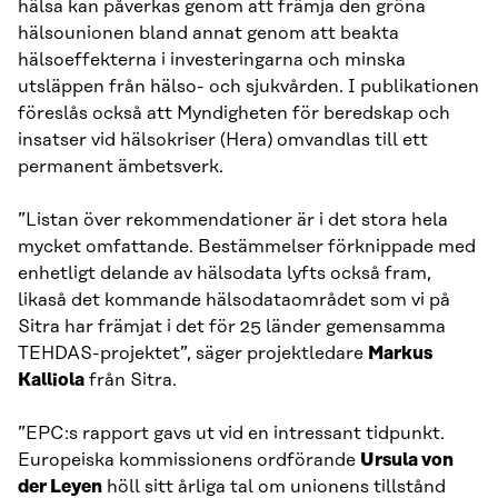
hälsa kan påverkas genom att främja den gröna
hälsounionen bland annat genom att beakta
hälsoeffekterna i investeringarna och minska
utsläppen från hälso- och sjukvården. I publikationen
föreslås också att Myndigheten för beredskap och
insatser vid hälsokriser (Hera) omvandlas till ett
permanent ämbetsverk.
”Listan över rekommendationer är i det stora hela
mycket omfattande. Bestämmelser förknippade med
enhetligt delande av hälsodata lyfts också fram,
likaså det kommande hälsodataområdet som vi på
Sitra har främjat i det för 25 länder gemensamma
TEHDAS-projektet”, säger projektledare
Markus
Kalliola
från Sitra.
”EPC:s rapport gavs ut vid en intressant tidpunkt.
Europeiska kommissionens ordförande
Ursula von
der Leyen
höll sitt årliga tal om unionens tillstånd