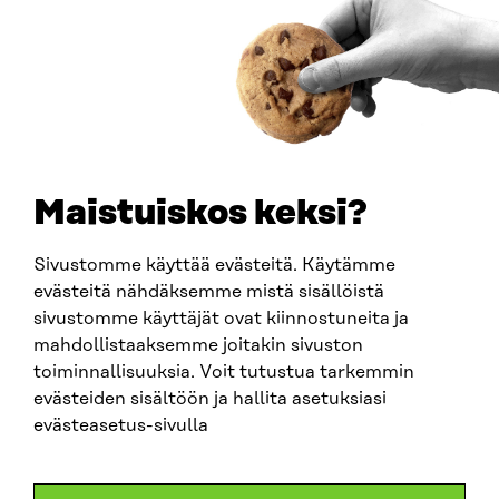
Y-TUNNUS
0202132-3
PUHELIN
+358 294 618 991
SÄHKÖPOSTI
etunimi.sukunimi@sitra.fi
sitra@sitra.fi
Maistuiskos keksi?
Sivustomme käyttää evästeitä. Käytämme
SITRA SOSIAALISESSA MEDIASSA
evästeitä nähdäksemme mistä sisällöistä
sivustomme käyttäjät ovat kiinnostuneita ja
LinkedIn
mahdollistaaksemme joitakin sivuston
Instagram
toiminnallisuuksia. Voit tutustua tarkemmin
YouTube
evästeiden sisältöön ja hallita asetuksiasi
evästeasetus-sivulla