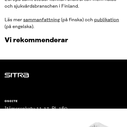
och sjukvårdsbranschen i Finland.
Läs mer
sammanfattning
(på finska) och
publikation
(på engelska).
Vi rekommenderar
Sitra
OSOITE
Itämerenkatu 11-13, PL 160,
00181 Helsinki
Saapumisohjeet