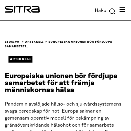
Siirry
Valik
Haku
suoraan
Sitra
sisältöön
↓
ETUSIVU
ARTIKKELI
EUROPEISKA UNIONEN BÖR FÖRDJUPA
SAMARBETET…
ARTIKKELI
Europeiska unionen bör fördjupa
samarbetet för att främja
människornas hälsa
Pandemin avslöjade hälso- och sjukvårdssystemens
svaga beredskap för hot. Europa saknar en
gemensam operativ modell för bekämpning av
gränsöverskridande hälsohot och för samarbete