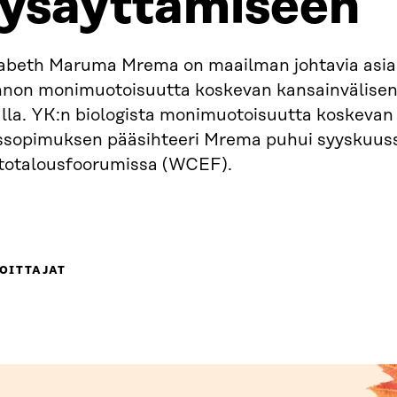
ysäyttämiseen
zabeth Maruma Mrema on maailman johtavia asian
nnon monimuotoisuutta koskevan kansainvälisen
alla. YK:n biologista monimuotoisuutta koskevan
issopimuksen pääsihteeri Mrema puhui syyskuu
rtotalousfoorumissa (WCEF).
OITTAJAT