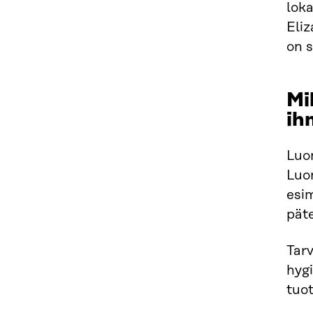
loka
Eli
on 
Mi
ih
Luon
Luon
esim
pät
Tarv
hygi
tuo