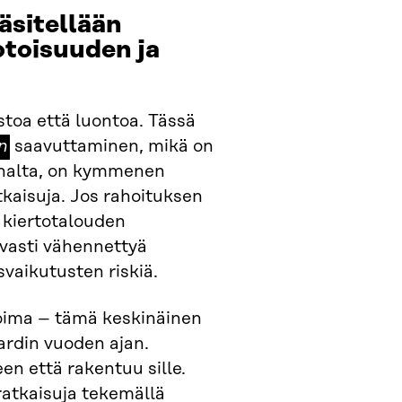
äsitellään
otoisuuden ja
stoa että luontoa. Tässä
n
n
saavuttaminen, mikä on
annalta, on kymmenen
kaisuja. Jos rahoituksen
 kiertotalouden
vasti vähennettyä
vaikutusten riskiä.
voima – tämä keskinäinen
jardin vuoden ajan.
en että rakentuu sille.
ratkaisuja tekemällä