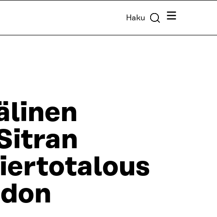
Valikko
Haku
älinen
Sitran
iertotalous
adon