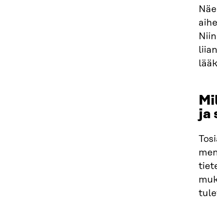
Näe
aihe
Niin
liia
lää
Mi
ja
Tosi
men
tiet
muka
tul