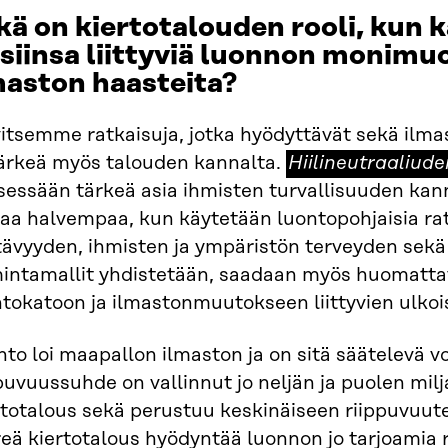
kä on kiertotalouden rooli, kun k
isiinsa liittyviä luonnon monimu
maston haasteita?
itsemme ratkaisuja, jotka hyödyttävät sekä ilma
Hiilineutraaliude
järkeä myös talouden kannalta.
Hiilineutraaliude
itsessään tärkeä asia ihmisten turvallisuuden k
aa halvempaa, kun käytetään luontopohjaisia rat
tävyyden, ihmisten ja ympäristön terveyden sekä
mintamallit yhdistetään, saadaan myös huomatta
tokatoon ja ilmastonmuutokseen liittyvien ulkois
to loi maapallon ilmaston ja on sitä säätelevä 
puvuussuhde on vallinnut jo neljän ja puolen mil
totalous sekä perustuu keskinäiseen riippuvuute
eä kiertotalous hyödyntää luonnon jo tarjoamia 