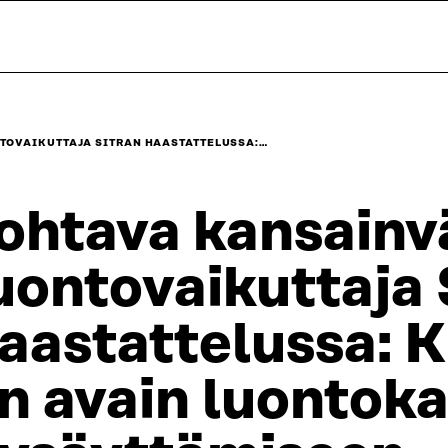
TOVAIKUTTAJA SITRAN HAASTATTELUSSA:…
ohtava kansainv
uontovaikuttaja 
aastattelussa: K
n avain luontok