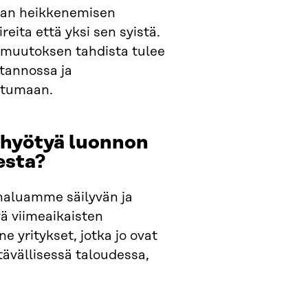
lan heikkenemisen
eita että yksi sen syistä.
tonmuutoksen tahdista tulee
otannossa ja
utumaan.
t hyötyä luonnon
esta?
n haluamme säilyvän ja
ä viimeaikaisten
e yritykset, jotka jo ovat
tävällisessä taloudessa,