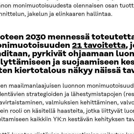
nnon monimuotoisuudesta olennaisen osan tuotte
nittelun, jakelun ja elinkaaren hallintaa.
oteen 2030 mennessä toteutett
nimuotoisuuden
21 tavoitetta
, 
aditaan, pyrkivät ohjaamaan luo
ilyttämiseen ja suojaamiseen kes
ten kiertotalous näkyy näissä ta
en maailmanlaajuisen luonnon monimuotoisuuden
entävien strategioiden ja lähestymistapojen (re
avirtaistaminen, valmiuksien kehittäminen, valvon
ein rooli on käsitellä haasteita, jotka liittyvät l
ltamiseen kaikkiin YK:n kestävän kehityksen tavo