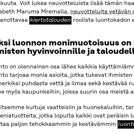
kuuta. Voit lukea neuvotteluista lisää tämän haa
zabeth Maruma Mremalla,
neuvotteluita vetävän 
kiertotalouden
sanottavaa
kiertotalouden
roolista luontokadon
ksi luonnon monimuotoisuus on n
misten hyvinvoinnille ja taloudel
to on olennainen osa lähes kaikkia käyttämiämme
to tarjoaa monia asioita, jotka tukevat ihmisten 
erkiksi puhdasta vettä ja ilmaa sekä kestävää r
ee myös kaupunkeihin, joissa suurin osa meistä a
itsemme kuituja vaatteisiin ja huonekaluihin, ta
eniatuotteita, jotka lopulta kaikki ovat peräisin 
luonto
ttaa paljon tehokkaammin ja kestävämmin
luonto
ratkai