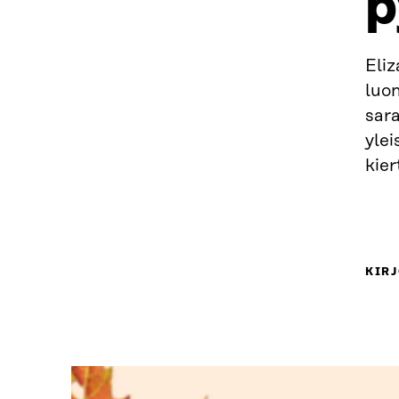
p
Eli
luo
sar
yle
kie
KIRJ