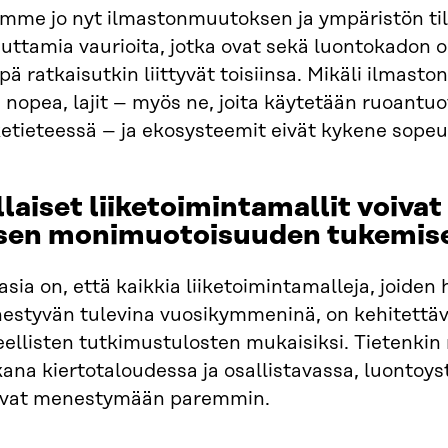
mme jo nyt ilmastonmuutoksen ja ympäristön ti
uttamia vaurioita, jotka ovat sekä luontokadon oir
pä ratkaisutkin liittyvät toisiinsa. Mikäli ilmas
n nopea, lajit – myös ne, joita käytetään ruoantu
ketieteessä – ja ekosysteemit eivät kykene sope
llaiset liiketoimintamallit voiva
 sen monimuotoisuuden tukemis
asia on, että kaikkia liiketoimintamalleja, joide
estyvän tulevina vuosikymmeninä, on kehitettäv
eellisten tutkimustulosten mukaisiksi. Tietenkin n
na kiertotaloudessa ja osallistavassa, luontoys
evat menestymään paremmin.