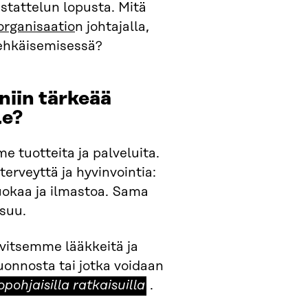
stattelun lopusta. Mitä
organisaatio
n johtajalla,
 ehkäisemisessä?
iin tärkeää
le?
 tuotteita ja palveluita.
terveyttä ja hyvinvointia:
uokaa ja ilmastoa. Sama
suu.
rvitsemme lääkkeitä ja
luonnosta tai jotka voidaan
pohjaisilla
pohjaisilla ratkaisuilla
.
suilla