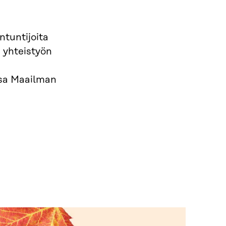
tuntijoita
 yhteistyön
ssa Maailman