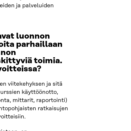
iden ja palveluiden
avat luonnon
joita parhaillaan
nnon
kittyviä toimia.
voitteissa?
 viitekehyksen ja sitä
surssien käyttöönotto,
ta, mittarit, raportointi)
uontopohjaisten ratkaisujen
itteisiin.