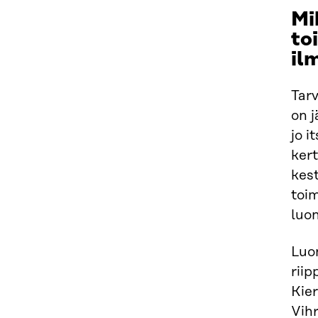
Mi
to
il
Tarv
on 
jo 
kert
kes
toi
luon
Luon
riip
Kier
Vihr