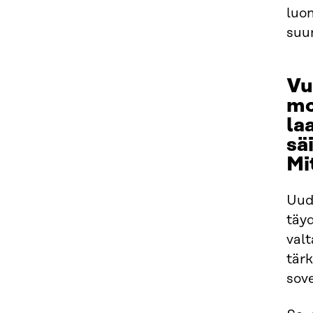
luo
suun
Vu
mo
la
sä
Mi
Uud
täyd
valt
tärk
sove