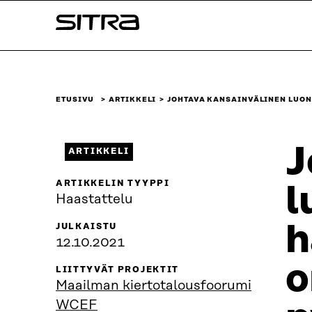
Siirry
Sitra
suoraan
sisältöön
↓
ETUSIVU
ARTIKKELI
JOHTAVA KANSAINVÄLINEN LUON
J
ARTIKKELI
ARTIKKELIN TYYPPI
l
Haastattelu
h
JULKAISTU
12.10.2021
o
LIITTYVÄT PROJEKTIT
Maailman kiertotalousfoorumi
WCEF