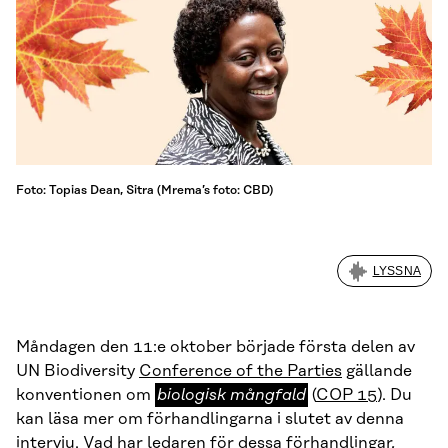
Foto: Topias Dean, Sitra (Mrema’s foto: CBD)
LYSSNA
Måndagen den 11:e oktober började första delen av
UN Biodiversity
Conference of the Parties
gällande
biologisk
konventionen om
biologisk mångfald
(
COP 15
). Du
mångfald
kan läsa mer om förhandlingarna i slutet av denna
intervju. Vad har ledaren för dessa förhandlingar,