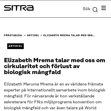
Skip to
Meny
Sök
content
Sitra
↓
FÖRSTASIDA
ARTIKEL
ELIZABETH MREMA TALAR MED OSS…
ARTIKEL
Elizabeth Mrema talar med oss om
cirkularitet och förlust av
biologisk mångfald
Elizabeth Maruma Mrema är en av världens främsta
experter på internationellt samarbete inom biologisk
mångfald. För närvarande är hon verkställande
sekreterare för FN:s miljöprograms konvention om
biologisk mångfald och var även talare på World