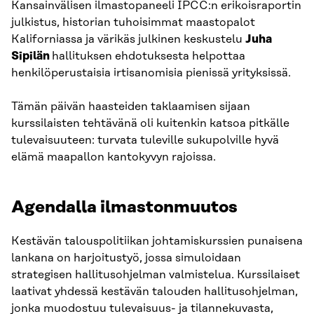
Kansainvälisen ilmastopaneeli IPCC:n erikoisraportin
julkistus, historian tuhoisimmat maastopalot
Kaliforniassa ja värikäs julkinen keskustelu
Juha
Sipilän
hallituksen ehdotuksesta helpottaa
henkilöperustaisia irtisanomisia pienissä yrityksissä.
Tämän päivän haasteiden taklaamisen sijaan
kurssilaisten tehtävänä oli kuitenkin katsoa pitkälle
tulevaisuuteen: turvata tuleville sukupolville hyvä
elämä maapallon kantokyvyn rajoissa.
Agendalla ilmastonmuutos
Kestävän talouspolitiikan johtamiskurssien punaisena
lankana on harjoitustyö, jossa simuloidaan
strategisen hallitusohjelman valmistelua. Kurssilaiset
laativat yhdessä kestävän talouden hallitusohjelman,
jonka muodostuu tulevaisuus- ja tilannekuvasta,