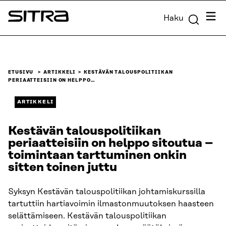
Siirry
Valik
Haku
suoraan
Sitra
sisältöön
↓
ETUSIVU
ARTIKKELI
KESTÄVÄN TALOUSPOLITIIKAN
PERIAATTEISIIN ON HELPPO…
ARTIKKELI
Kestävän talouspolitiikan
periaatteisiin on helppo sitoutua –
toimintaan tarttuminen onkin
sitten toinen juttu
Syksyn Kestävän talouspolitiikan johtamiskurssilla
tartuttiin hartiavoimin ilmastonmuutoksen haasteen
selättämiseen. Kestävän talouspolitiikan