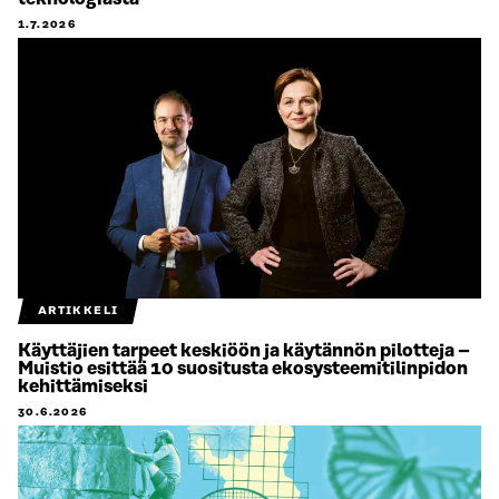
1.7.2026
ARTIKKELI
Käyttäjien tarpeet keskiöön ja käytännön pilotteja –
Muistio esittää 10 suositusta ekosysteemitilinpidon
kehittämiseksi
30.6.2026