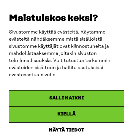
Maistuiskos keksi?
Sivustomme käyttää evästeitä. Käytämme
evästeitä nähdäksemme mistä sisällöistä
sivustomme käyttäjät ovat kiinnostuneita ja
Sitra
mahdollistaaksemme joitakin sivuston
toiminnallisuuksia. Voit tutustua tarkemmin
evästeiden sisältöön ja hallita asetuksiasi
OSOITE
evästeasetus-sivulla
Itämerenkatu 11-13, PL 160,
00181 Helsinki
Saapumisohjeet
SALLI KAIKKI
Y-TUNNUS
0202132-3
KIELLÄ
PUHELIN
NÄYTÄ TIEDOT
+358 294 618 991