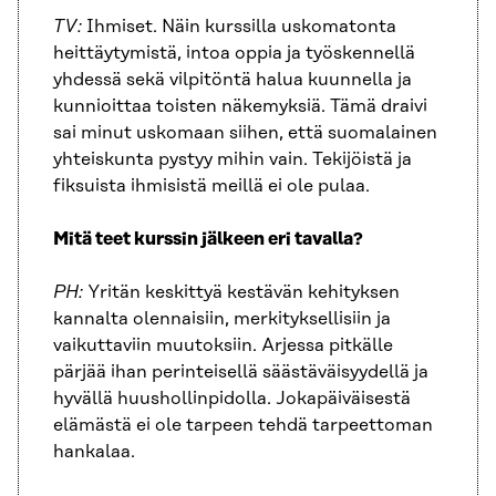
TV:
Ihmiset. Näin kurssilla uskomatonta
heittäytymistä, intoa oppia ja työskennellä
yhdessä sekä vilpitöntä halua kuunnella ja
kunnioittaa toisten näkemyksiä. Tämä draivi
sai minut uskomaan siihen, että suomalainen
yhteiskunta pystyy mihin vain. Tekijöistä ja
fiksuista ihmisistä meillä ei ole pulaa.
Mitä teet kurssin jälkeen eri tavalla?
PH:
Yritän keskittyä kestävän kehityksen
kannalta olennaisiin, merkityksellisiin ja
vaikuttaviin muutoksiin. Arjessa pitkälle
pärjää ihan perinteisellä säästäväisyydellä ja
hyvällä huushollinpidolla. Jokapäiväisestä
elämästä ei ole tarpeen tehdä tarpeettoman
hankalaa.