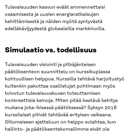
Tulevaisuuden kasvun eväät ammennettaisi
osaamisesta ja uusien energiaratkaisujen
kehittämisestä ja näiden myötä syntyvästä
edelläkävijyydestä globaaleilla markkinoilla.
Simulaatio vs. todellisuus
Tulevaisuuden visiointi ja pitkäjänteisen
päätöksenteon suunnittelu on kurssikuplassa
kohtuullisen helppoa. Kurssilla tehtävä harjoitustyö
kuitenkin pakottaa osallistujat pohtimaan myös
toivotun tulevaisuuskuvan toteuttamisen
konkreettisia keinoja. Miten pitää kestävä kehitys
mukana joka-ikisessä päätöksessä? Syksyn 2018
kurssilaiset pitivät tehtävää erityisen vaikeana.
Siilomaiseen ajatteluun on helppo solahtaa, kun
hallinto- ja päätöksentekomallimme eivät ole