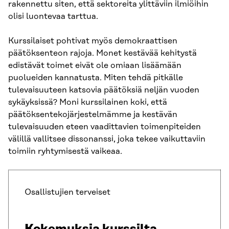
rakennettu siten, että sektoreita ylittäviin ilmiöihin
olisi luontevaa tarttua.
Kurssilaiset pohtivat myös demokraattisen
päätöksenteon rajoja. Monet kestävää kehitystä
edistävät toimet eivät ole omiaan lisäämään
puolueiden kannatusta. Miten tehdä pitkälle
tulevaisuuteen katsovia päätöksiä neljän vuoden
sykäyksissä? Moni kurssilainen koki, että
päätöksentekojärjestelmämme ja kestävän
tulevaisuuden eteen vaadittavien toimenpiteiden
välillä vallitsee dissonanssi, joka tekee vaikuttaviin
toimiin ryhtymisestä vaikeaa.
Osallistujien terveiset
Kokemuksia kurssilta