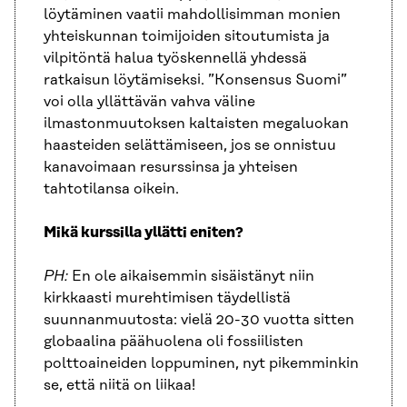
löytäminen vaatii mahdollisimman monien
yhteiskunnan toimijoiden sitoutumista ja
vilpitöntä halua työskennellä yhdessä
ratkaisun löytämiseksi. ”Konsensus Suomi”
voi olla yllättävän vahva väline
ilmastonmuutoksen kaltaisten megaluokan
haasteiden selättämiseen, jos se onnistuu
kanavoimaan resurssinsa ja yhteisen
tahtotilansa oikein.
Mikä kurssilla yllätti eniten?
PH:
En ole aikaisemmin sisäistänyt niin
kirkkaasti murehtimisen täydellistä
suunnanmuutosta: vielä 20-30 vuotta sitten
globaalina päähuolena oli fossiilisten
polttoaineiden loppuminen, nyt pikemminkin
se, että niitä on liikaa!