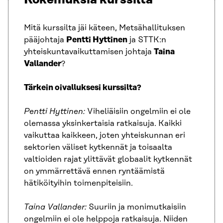
Mitä kurssilta jäi käteen, Metsähallituksen
pääjohtaja
Pentti Hyttinen
ja STTK:n
yhteiskuntavaikuttamisen johtaja
Taina
Vallander
?
Tärkein oivalluksesi kurssilta?
Pentti Hyttinen:
Viheliäisiin ongelmiin ei ole
olemassa yksinkertaisia ratkaisuja. Kaikki
vaikuttaa kaikkeen, joten yhteiskunnan eri
sektorien väliset kytkennät ja toisaalta
valtioiden rajat ylittävät globaalit kytkennät
on ymmärrettävä ennen ryntäämistä
hätiköityihin toimenpiteisiin.
Taina Vallander:
Suuriin ja monimutkaisiin
ongelmiin ei ole helppoja ratkaisuja. Niiden