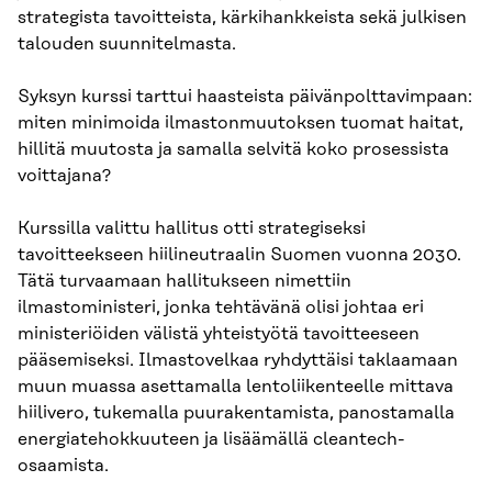
strategista tavoitteista, kärkihankkeista sekä julkisen
talouden suunnitelmasta.
Syksyn kurssi tarttui haasteista päivänpolttavimpaan:
miten minimoida ilmastonmuutoksen tuomat haitat,
hillitä muutosta ja samalla selvitä koko prosessista
voittajana?
Kurssilla valittu hallitus otti strategiseksi
tavoitteekseen hiilineutraalin Suomen vuonna 2030.
Tätä turvaamaan hallitukseen nimettiin
ilmastoministeri, jonka tehtävänä olisi johtaa eri
ministeriöiden välistä yhteistyötä tavoitteeseen
pääsemiseksi. Ilmastovelkaa ryhdyttäisi taklaamaan
muun muassa asettamalla lentoliikenteelle mittava
hiilivero, tukemalla puurakentamista, panostamalla
energiatehokkuuteen ja lisäämällä cleantech-
osaamista.