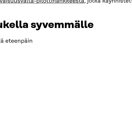
evaisuusvalta-pilottihankkeesta
, jotka käynnistet
ukella syvemmälle
tä eteenpäin