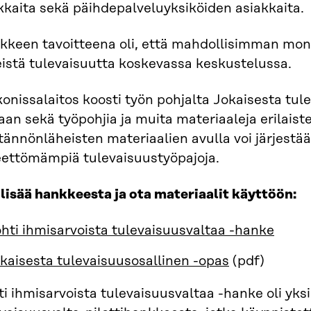
kkaita sekä päihdepalveluyksiköiden asiakkaita.
kkeen tavoitteena oli, että mahdollisimman moni
eistä tulevaisuutta koskevassa keskustelussa.
onissalaitos koosti työn pohjalta Jokaisesta tul
an sekä työpohjia ja muita materiaaleja erilaist
ännönläheisten materiaalien avulla voi järjestä
eettömämpiä tulevaisuustyöpajoja.
lisää hankkeesta ja ota materiaalit käyttöön:
hti ihmisarvoista tulevaisuusvaltaa -hanke
kaisesta tulevaisuusosallinen -opas
(pdf)
i ihmisarvoista tulevaisuusvaltaa -hanke oli yks