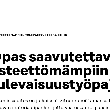
STEETTÖMÄMPIIN TULEVAISUUSTYÖPAJOIHIN
pas saavutettav
steettömämpiin
ulevaisuustyöpa
konissalaitos on julkaissut Sitran rahoittamass
tavan materiaalipankin, jotta yhä useampi pääsi