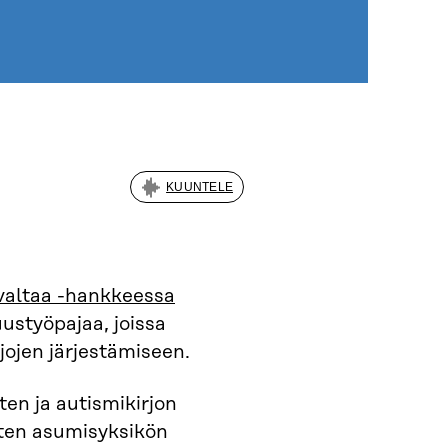
KUUNTELE
svaltaa -hankkeessa
uustyöpajaa, joissa
jojen järjestämiseen.
en ja autismikirjon
ten asumisyksikön