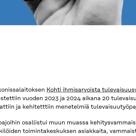
konissalaitoksen
Kohti ihmisarvoista tulevaisuu
estettiin vuoden 2023 ja 2024 aikana 20 tulevais
attiin ja kehitetttiin menetelmiä tulevaisuutyöpa
pajoihin osallistui muun muassa kehitysvammaist
kilöiden toimintakeskuksen asiakkaita, vammais