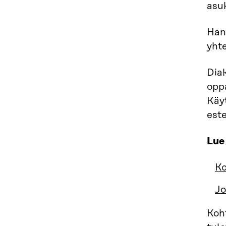
asu
Han
yht
Diak
oppa
Käyt
est
Lue 
Ko
Jo
Koht