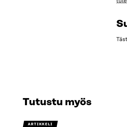
tul
S
Täs
Tutustu myös
ARTIKKELI