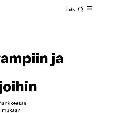
Valikko
Haku
ampiin ja
joihin
a hankkeessa
si mukaan