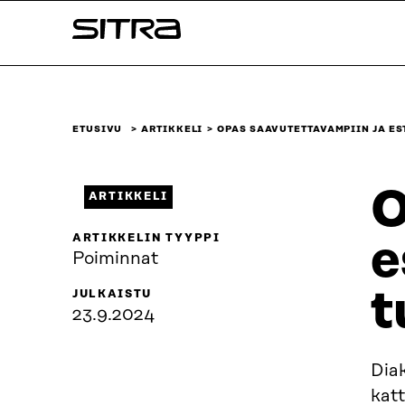
Siirry
Sitra
suoraan
sisältöön
↓
ETUSIVU
ARTIKKELI
OPAS SAAVUTETTAVAMPIIN JA E
O
ARTIKKELI
ARTIKKELIN TYYPPI
e
Poiminnat
t
JULKAISTU
23.9.2024
Dia
kat