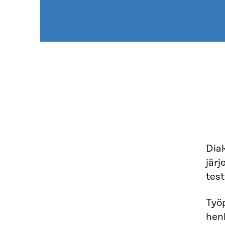
Dia
järj
test
Työ
hen