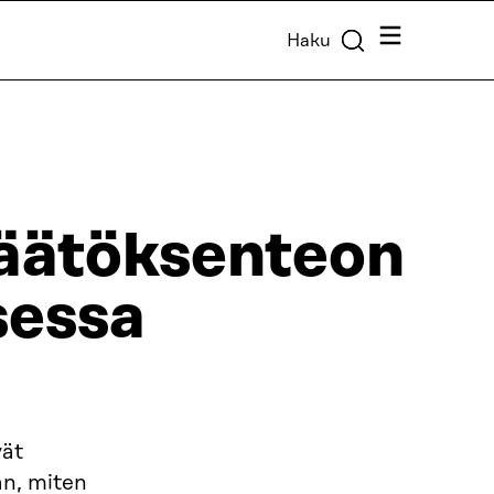
Valikko
Haku
äätöksenteon
sessa
vät
n, miten