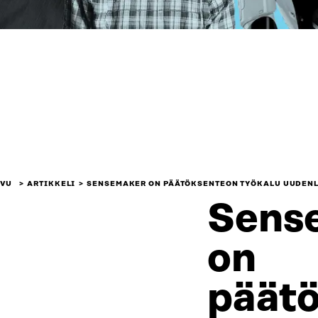
IVU
ARTIKKELI
SENSEMAKER ON PÄÄTÖKSENTEON TYÖKALU UUDEN
Sens
on
päät