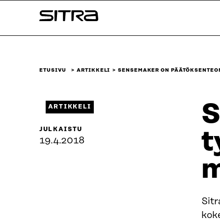
Siirry
Sitra
suoraan
sisältöön
↓
ETUSIVU
ARTIKKELI
SENSEMAKER ON PÄÄTÖKSENTEO
S
ARTIKKELI
JULKAISTU
t
19.4.2018
m
Sit
kok