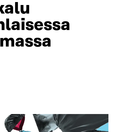
kalu
laisessa
lmassa