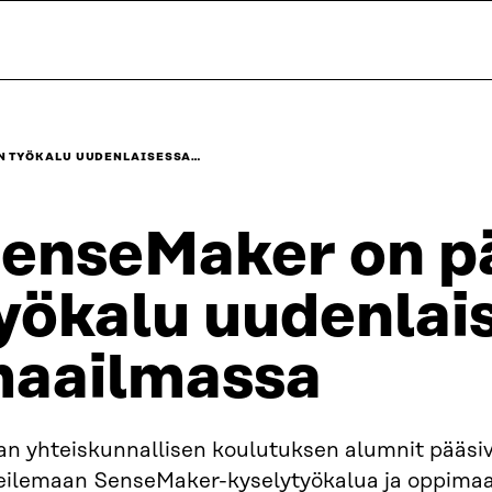
N TYÖKALU UUDENLAISESSA…
enseMaker on p
yökalu uudenlai
aailmassa
ran yhteiskunnallisen koulutuksen alumnit pääsi
eilemaan SenseMaker-kyselytyökalua ja oppimaa