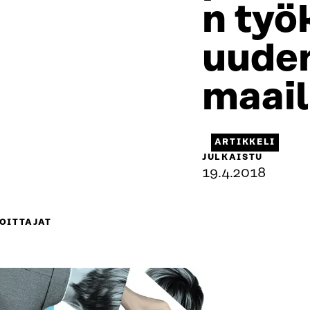
n työ
uuden
maai
ARTIKKELI
JULKAISTU
19.4.2018
OITTAJAT