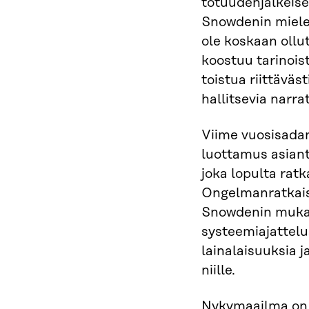
totuudenjälkeise
Snowdenin mieles
ole koskaan oll
koostuu tarinoist
toistua riittäväst
hallitsevia narrat
Viime vuosisadan
luottamus asiantu
joka lopulta rat
Ongelmanratkais
Snowdenin mukaa
systeemiajattelua
lainalaisuuksia 
niille.
Nykymaailma on k