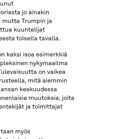
unut
riasta jo ainakin
a, mutta Trumpin ja
ttua kuuntelijat
eesta toisella tavalla.
on kaksi isoa esimerkkiä
ompleksinen nykymaailma
Tulevaisuutta on vaikea
rusteella, mitä aiemmin
Kansan keskuudessa
nenlaisia muutoksia, joita
entekijät ja toimittajat
taan myös