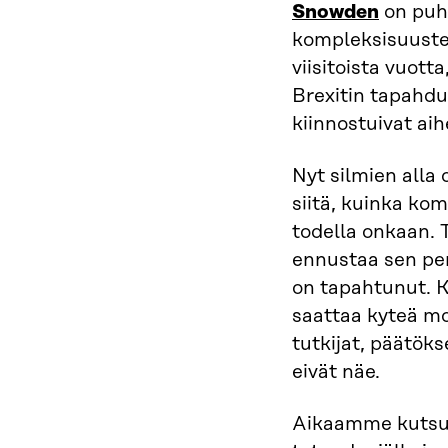
Snowden
on puh
kompleksisuusteo
viisitoista vuott
Brexitin tapahdu
kiinnostuivat aih
Nyt silmien alla 
siitä, kuinka k
todella onkaan. 
ennustaa sen pe
on tapahtunut. 
saattaa kyteä mo
tutkijat, päätöks
eivät näe.
Aikaamme kutsu