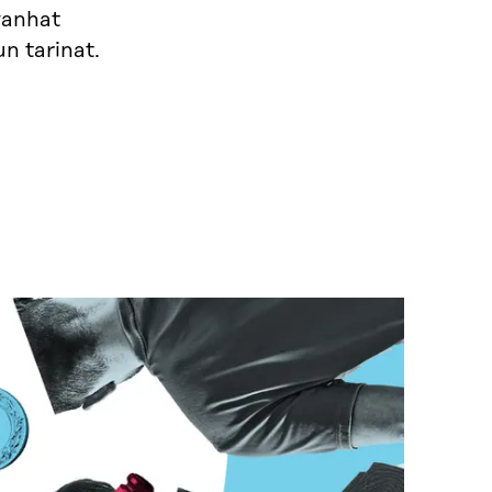
vanhat
n tarinat.