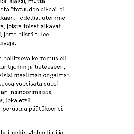
ksi ajaksi, mutta
tä ”totuuden aikaa” ei
utkaan. Todellisuutemme
a, joista toiset alkavat
i, jotta niistä tulee
iiveja.
 hallitseva kertomus oli
ntijoihin ja tieteeseen,
kaisisi maailman ongelmat.
ussa vuosisata suosi
n insinöörimäistä
, joka etsii
ja perustaa päätöksensä
uitenkin globaalisti ja