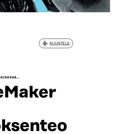
KUUNTELE
LAISESSA…
eMaker
öksenteo