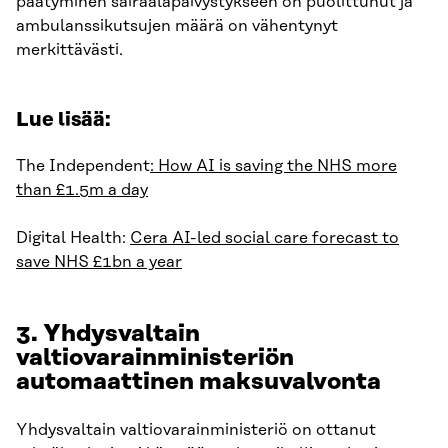
päätyminen sairaalapäivystykseen on puolittunut ja
ambulanssikutsujen määrä on vähentynyt
merkittävästi.
Lue lisää:
The Independent
: How AI is saving the NHS more
than £1.5m a day
Digital Health:
Cera AI-led social care forecast to
save NHS £1bn a year
3. Yhdysvaltain
valtiovarainministeriön
automaattinen maksuvalvonta
Yhdysvaltain valtiovarainministeriö on ottanut