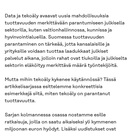
Data ja tekoäly avaavat uusia mahdollisuuksia
tuottavuuden merkittävään parantumiseen julkisella
sektorilla, kuten valtionhallinnossa, kunnissa ja
hyvinvointialueilla. Suomessa tuottavuuden
parantaminen on tärkeää, jotta kansalaisille ja
yrityksille voidaan tuottaa laadukkaat julkiset
palvelut aikana, jolloin rahat ovat tiukoilla ja julkiselta
sektorin eläköityy merkittävä määrä työntekijöitä.
Mutta mihin tekoäly kykenee käytännössä? Tässä
artikkelisarjassa esittelemme konkreettisia
esimerkkejä siitä, miten tekoäly on parantanut
tuottavuutta.
Sarjan kolmannessa osassa nostamme esille
ratkaisuja, joilla on saatu aikaiseksi yli kymmenen
miljoonan euron hyödyt. Lisäksi uudistukset ovat