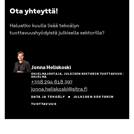
Ota yhteyttä!
Haluatko kuulla lisää tekoälyn
tuottavuushyödyistä julkisella sektorilla?
Siirry
Jonna Heliskoski
henkilön
OHJELMAJOHTAJA, JULKISEN SEKTORIN TUOTTAVUUS -
sivulle
OHJELMA
+358 294 618 397
jonna.heliskoski@sitra.fi
DATA JA TEKOÄLY
JULKISEN SEKTORIN
TUOTTAVUUS