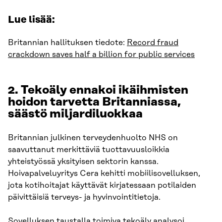
Lue lisää
:
Britannian hallituksen tiedote:
Record fraud
crackdown saves half a billion for public services
2. Tekoäly ennakoi ikäihmisten
hoidon tarvetta Britanniassa,
säästö miljardiluokkaa
Britannian julkinen terveydenhuolto NHS on
saavuttanut merkittäviä tuottavuusloikkia
yhteistyössä yksityisen sektorin kanssa.
Hoivapalveluyritys Cera kehitti mobiilisovelluksen,
jota kotihoitajat käyttävät kirjatessaan potilaiden
päivittäisiä terveys- ja hyvinvointitietoja.
Sovelluksen taustalla toimiva tekoäly analysoi