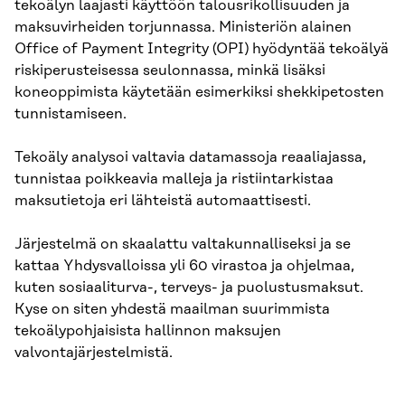
tekoälyn laajasti käyttöön talousrikollisuuden ja
maksuvirheiden torjunnassa. Ministeriön alainen
Office of Payment Integrity (OPI) hyödyntää tekoälyä
riskiperusteisessa seulonnassa, minkä lisäksi
koneoppimista käytetään esimerkiksi shekkipetosten
tunnistamiseen.
Tekoäly analysoi valtavia datamassoja reaaliajassa,
tunnistaa poikkeavia malleja ja ristiintarkistaa
maksutietoja eri lähteistä automaattisesti.
Järjestelmä on skaalattu valtakunnalliseksi ja se
kattaa Yhdysvalloissa yli 60 virastoa ja ohjelmaa,
kuten sosiaaliturva-, terveys- ja puolustusmaksut.
Kyse on siten yhdestä maailman suurimmista
tekoälypohjaisista hallinnon maksujen
valvontajärjestelmistä.