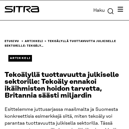
Siirry
Valik
Haku
suoraan
Sitra
sisältöön
↓
ETUSIVU
ARTIKKELI
TEKOÄLYLLÄ TUOTTAVUUTTA JULKISELLE
SEKTORILLE: TEKOÄLY…
ARTIKKELI
Tekoälyllä tuottavuutta julkiselle
sektorille: Tekoäly ennakoi
ikäihmisten hoidon tarvetta,
Britannia säästi miljardin
Esittelemme juttusarjassa maailmalta ja Suomesta
konkreettisia esimerkkejä siitä, miten tekoäly voi
parantaa tuottavuutta julkisella sektorilla. Tässä