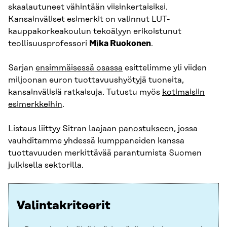
skaalautuneet vähintään viisinkertaisiksi.
Kansainväliset esimerkit on valinnut LUT-
kauppakorkeakoulun tekoälyyn erikoistunut
teollisuusprofessori
Mika Ruokonen
.
Sarjan
ensimmäisessä osassa
esittelimme yli viiden
miljoonan euron tuottavuushyötyjä tuoneita,
kansainvälisiä ratkaisuja. Tutustu myös
kotimaisiin
esimerkkeihin
.
Listaus liittyy Sitran laajaan
panostukseen
, jossa
vauhditamme yhdessä kumppaneiden kanssa
tuottavuuden merkittävää parantumista Suomen
julkisella sektorilla.
Valintakriteerit