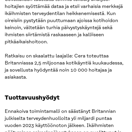
hoitajien syöttämää dataa ja etsii varhaisia merkkejä
ikäihmisten terveydentilan heikkenemisestä. Kun
oireisiin pystytään puuttumaan ajoissa kotihoidon
keinoin, vältetään turhia päivystyskäyntejä sekä
ihmisten siirtämistä raskaaseen ja kalliiseen
pitkäaikaishoitoon.
Ratkaisu on skaalattu laajalle: Cera toteuttaa
Britanniassa 2,5 miljoonaa kotikäyntiä kuukaudessa,
ja sovellusta hyödyntää noin 10 000 hoitajaa ja
asiakasta.
Tuottavuushyödyt
Ennakoiva toimintamalli on säästänyt Britannian
julkiselta terveydenhuollolta yli miljardi puntaa
vuoden 2023 käyttöönoton jälkeen. Ikäihmisten