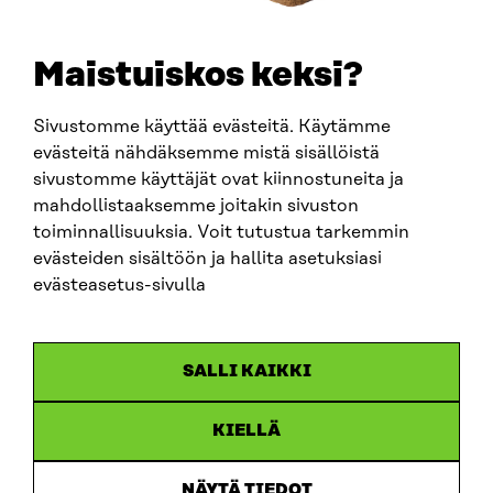
etunimi.sukunimi@sitra.fi
sitra@sitra.fi
Maistuiskos keksi?
Sivustomme käyttää evästeitä. Käytämme
SITRA SOSIAALISESSA MEDIASSA
evästeitä nähdäksemme mistä sisällöistä
sivustomme käyttäjät ovat kiinnostuneita ja
LinkedIn
mahdollistaaksemme joitakin sivuston
Instagram
toiminnallisuuksia. Voit tutustua tarkemmin
YouTube
evästeiden sisältöön ja hallita asetuksiasi
evästeasetus-sivulla
Sitra 2025
SALLI KAIKKI
Tietosuoja
KIELLÄ
Evästeasetukset
Ilmoituskanava
NÄYTÄ TIEDOT