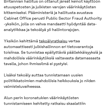
Britannian hallitus on ottanut järeät keinot käyttöön
etuuspetosten ja julkisten varojen väärinkäytösten
kitkemiseksi. Pääministeriä ja hallitusta avustava
Cabinet Office perusti Public Sector Fraud Authority
-yksikön, jolla on vahva mandaatti hyödyntää data-
analytiikkaa ja tekoälyä yli hallintorajojen.
Yksikön kehittämä
tekoälyratkaisu
vertaa
automaattisesti julkishallinnon eri tietovarantoja
toisiinsa. Se tunnistaa epäilyttäviä päällekkäisyyksiä ja
mahdollisia väärinkäytöksiä valtavasta datamassasta
tavalla, johon ihmissilmä ei pystyisi.
Lisäksi tekoäly auttaa tunnistamaan uusien
politiikkatoimien mahdollisia heikkouksia jo niiden
valmisteluvaiheessa.
Alun perin koronatukien väärinkäytösten
tunnistamiseen kehitetty ratkaisu skaalattiin