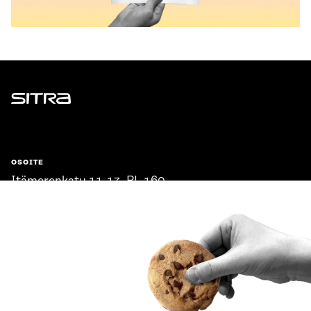
Sitra
OSOITE
Itämerenkatu 11-13, PL 160,
00181 Helsinki
Saapumisohjeet
Y-TUNNUS
0202132-3
PUHELIN
+358 294 618 991
SÄHKÖPOSTI