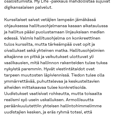
osallistumista. My Life -pakkaus mahdollistaa sujuvat
digikansalaisen palvelut.
Kurssilaiset saivat vetäjien lempeän jämäkässä
ohjauksessa hallitusohjelmansa kasaan aikataulussa
ja hallitus pääsi puolustamaan linjauksiaan median
edessä. Valmis hallitusohjelma on konkreettinen
tulos kurssilta, mutta tärkeämpää ovat opit ja
oivallukset sekä yhteinen matka. Hallitusohjelmien
aikajänne on pitkä ja vaikutukset ulottuvat yli
vaalikausien, mitä hallinnon rakenteiden tulee tukea
nykyistä paremmin. Hyvät viestintätaidot ovat
tarpeen muutosten läpiviennissä. Tiedon tulee olla
ymmärrettävää, puhuttelevaa ja keskusteltavien
aiheiden mittakaavaa tulee konkretisoida.
Uudistukset vaatisivat rohkeutta, mutta toisaalta
realismi syö usein uskalluksen. Armollisuutta
peräänkuulutettiin yhteisen hallintohimmelimme
uudistajien kesken, ja eräs ryhmä totesi, että