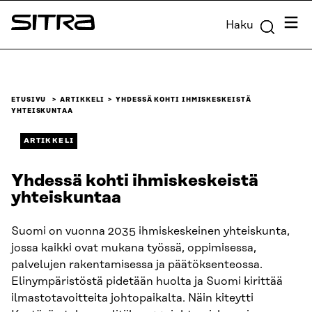
Siirry
Valik
Haku
suoraan
Sitra
sisältöön
↓
ETUSIVU
ARTIKKELI
YHDESSÄ KOHTI IHMISKESKEISTÄ
YHTEISKUNTAA
ARTIKKELI
Yhdessä kohti ihmiskeskeistä
yhteiskuntaa
Suomi on vuonna 2035 ihmiskeskeinen yhteiskunta,
jossa kaikki ovat mukana työssä, oppimisessa,
palvelujen rakentamisessa ja päätöksenteossa.
Elinympäristöstä pidetään huolta ja Suomi kirittää
ilmastotavoitteita johtopaikalta. Näin kiteytti