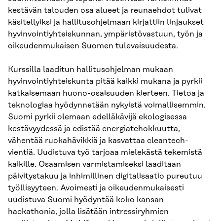
kestävän talouden osa alueet ja reunaehdot tulivat
käsitellyiksi ja hallitusohjelmaan kirjattiin linjaukset
hyvinvointiyhteiskunnan, ympäristövastuun, työn ja
oikeudenmukaisen Suomen tulevaisuudesta.
Kurssilla laaditun hallitusohjelman mukaan
hyvinvointiyhteiskunta pitää kaikki mukana ja pyrkii
katkaisemaan huono-osaisuuden kierteen. Tietoa ja
teknologiaa hyödynnetään nykyistä voimallisemmin.
Suomi pyrkii olemaan edelläkävijä ekologisessa
kestävyydessä ja edistää energiatehokkuutta,
vähentää ruokahävikkiä ja kasvattaa cleantech-
vientiä. Uudistuva työ tarjoaa mielekästä tekemistä
kaikille. Osaamisen varmistamiseksi laaditaan
päivitystakuu ja inhimillinen digitalisaatio pureutuu
työllisyyteen. Avoimesti ja oikeudenmukaisesti
uudistuva Suomi hyödyntää koko kansan
hackathonia, jolla lisätään intressiryhmien