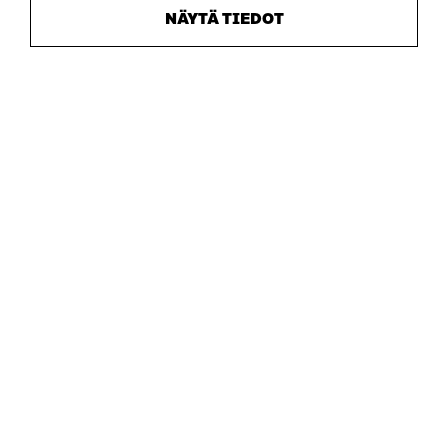
NÄYTÄ TIEDOT
Sitra
OSOITE
Itämerenkatu 11-13, PL 160,
00181 Helsinki
Saapumisohjeet
Y-TUNNUS
0202132-3