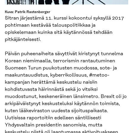
Kuva: Patrik Rastenberger
Sitran järjestämä 11. kurssi kokoontui syksyllä 2017
pohtimaan kestävää talouspolitiikkaa ja
opiskelemaan kuinka sitä käytännössä tehdään
pitkäjänteisesti.
Päivän puheenaiheita sävyttivät kiristynyt tunnelma
Korean niemimaalla, terrorismin rantautuminen
Suomeen Turun puukotusten muodossa, sote- ja
maakuntauudistus, kyberrikollisuus, #metoo-
kampanjan herättämä keskustelu naisiin
kohdistuvasta häirinnästä sekä jo vitsiksi
muodostunut, keskeneräinen länsimetro. Brexit oli jo
arkipäiväistynyt keskusteluksi käytännön toimista,
kuten lääkeviraston uudesta sijoituspaikasta.
Uutisissa raportoitiin edelleen säntillisesti
Yhdysvaltain presidentin sanomisia, mutta
keskustelu niistä oli laantumassa aktivoituakseen