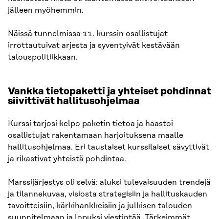
jälleen myöhemmin.
Näissä tunnelmissa 11. kurssin osallistujat
irrottautuivat arjesta ja syventyivät kestävään
talouspolitiikkaan.
Vankka tietopaketti ja yhteiset pohdinnat
siivittivät hallitusohjelmaa
Kurssi tarjosi kelpo paketin tietoa ja haastoi
osallistujat rakentamaan harjoituksena maalle
hallitusohjelmaa. Eri taustaiset kurssilaiset sävyttivät
ja rikastivat yhteistä pohdintaa.
Marssijärjestys oli selvä: aluksi tulevaisuuden trendejä
ja tilannekuvaa, visiosta strategisiin ja hallituskauden
tavoitteisiin, kärkihankkeisiin ja julkisen talouden
suunnitelmaan ja lopuksi viestintää. Tärkeimmät