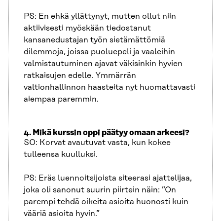
PS: En ehkä yllättynyt, mutten ollut niin
aktiivisesti myöskään tiedostanut
kansanedustajan työn sietämättömiä
dilemmoja, joissa puoluepeli ja vaaleihin
valmistautuminen ajavat väkisinkin hyvien
ratkaisujen edelle. Ymmärrän
valtionhallinnon haasteita nyt huomattavasti
aiempaa paremmin.
4. Mikä kurssin oppi päätyy omaan arkeesi?
SO: Korvat avautuvat vasta, kun kokee
tulleensa kuulluksi.
PS: Eräs luennoitsijoista siteerasi ajattelijaa,
joka oli sanonut suurin piirtein näin: ”On
parempi tehdä oikeita asioita huonosti kuin
vääriä asioita hyvin.”