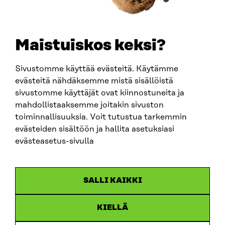
Maistuiskos keksi?
Sivustomme käyttää evästeitä. Käytämme
evästeitä nähdäksemme mistä sisällöistä
sivustomme käyttäjät ovat kiinnostuneita ja
mahdollistaaksemme joitakin sivuston
ARTIKKELI
toiminnallisuuksia. Voit tutustua tarkemmin
evästeiden sisältöön ja hallita asetuksiasi
China shock 2.0 – Eurooppa havahtuu liian hitaasti
Kiinan järjestelmävaltaan
evästeasetus-sivulla
25.6.2026
SALLI KAIKKI
KIELLÄ