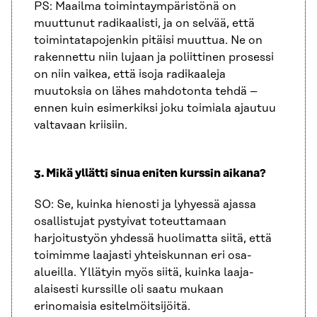
PS: Maailma toimintaympäristönä on
muuttunut radikaalisti, ja on selvää, että
toimintatapojenkin pitäisi muuttua. Ne on
rakennettu niin lujaan ja poliittinen prosessi
on niin vaikea, että isoja radikaaleja
muutoksia on lähes mahdotonta tehdä –
ennen kuin esimerkiksi joku toimiala ajautuu
valtavaan kriisiin.
3. Mikä yllätti sinua eniten kurssin aikana?
SO: Se, kuinka hienosti ja lyhyessä ajassa
osallistujat pystyivat toteuttamaan
harjoitustyön yhdessä huolimatta siitä, että
toimimme laajasti yhteiskunnan eri osa-
alueilla. Yllätyin myös siitä, kuinka laaja-
alaisesti kurssille oli saatu mukaan
erinomaisia esitelmöitsijöitä.