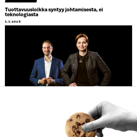
Tuottavuusloikka syntyy johtamisesta, ei
teknologiasta
1.7.2026
ARTIKKELI
Käyttäjien tarpeet keskiöön ja käytännön pilotteja –
Muistio esittää 10 suositusta ekosysteemitilinpidon
kehittämiseksi
30.6.2026