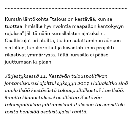
Kurssin lähtökohta ”talous on kestävää, kun se
tuottaa ihmisille hyvinvointia maapallon kantokyvyn
rajoissa” jäi itämään kurssilaisten ajatuksiin.
Osallistujat eri aloilta, tiedon sulattaminen ääneen
ajatellen, luokkaretket ja kiivastahtinen projekti
rikastivat ymmärrystä. Tällä kurssilla ei pääse
juuttumaan kuplaan.
Järjestyksessä 11. Kestävän talouspolitiikan
johtamiskurssi ajoittui syksyyn 2017. Haluaisitko sinä
oppia lisää kestävästä talouspolitiikasta? Lue lisää,
ilmoita kiinnostuksesi osallistua Kestävän
talouspolitiikan johtamiskoulutukseen tai suosittele
toista henkilöä osallistujaksi
täältä
.