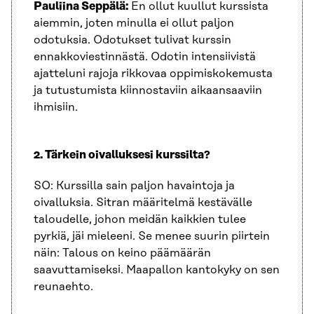
Pauliina Seppälä:
En ollut kuullut kurssista
aiemmin, joten minulla ei ollut paljon
odotuksia. Odotukset tulivat kurssin
ennakkoviestinnästä. Odotin intensiivistä
ajatteluni rajoja rikkovaa oppimiskokemusta
ja tutustumista kiinnostaviin aikaansaaviin
ihmisiin.
2. Tärkein oivalluksesi kurssilta?
SO: Kurssilla sain paljon havaintoja ja
oivalluksia. Sitran määritelmä kestävälle
taloudelle, johon meidän kaikkien tulee
pyrkiä, jäi mieleeni. Se menee suurin piirtein
näin: Talous on keino päämäärän
saavuttamiseksi. Maapallon kantokyky on sen
reunaehto.