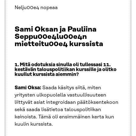
Nelju00e4 nopeaa
Sami Oksan ja Pauliina
Seppu00e4lu00e4n
mietteitu00e4 kurssista
1. Mitä odotuksia sinulla oli tullessasi 11.
kestävän talouspolitiikan kurssille ja olitko
kuullut kurssista aiemmin?
Sami Oksa:
Saada käsitys siitä, miten
yritysten ulkopuolella vastuullisuuteen
liittyvät asiat integroidaan päätöksentekoon
sekä saada lisätietoa talouspolitiikan
keinoista. Tämä oli ensimmäinen kerta kun
kuulin kurssista.