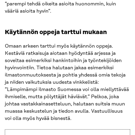
”parempi tehdä oikeita asioita huonommin, kuin
vääriä asioita hyvin”.
Käytännön oppeja tarttui mukaan
Omaan arkeen tarttui myös käytännön oppeja.
Kestäviä ratkaisuja aiotaan hyödyntää arjessa ja
soveltaa esimerkiksi hankintoihin ja työntekijöiden
hyvinvointiin. Tietoa halutaan jakaa esimerkiksi
ilmastonmuutoksesta ja pohtia yhdessä omia tekoja
ja niiden vaikutuksia uudesta vinkkelistä:
”Lämpimämpi ilmasto Suomessa voi olla miellyttävää
ihmiselle, mutta pölyttäjät häviävät.” Pelkoa, joka
johtaa vastakkainasetteluun, halutaan suitsia muun
muassa keskustelun ja tiedon avulla. Vastuullisuus
voi olla myös hyvää bisnestä.