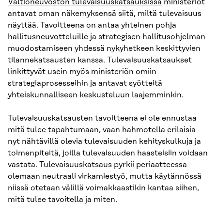
Valtioneuvoston tulevaisuuskatsauksissa
ministeriöt
antavat oman näkemyksensä siitä, miltä tulevaisuus
näyttää. Tavoitteena on antaa yhteinen pohja
hallitusneuvotteluille ja strategisen hallitusohjelman
muodostamiseen yhdessä nykyhetkeen keskittyvien
tilannekatsausten kanssa. Tulevaisuuskatsaukset
linkittyvät usein myös ministeriön omiin
strategiaprosesseihin ja antavat syötteitä
yhteiskunnalliseen keskusteluun laajemminkin.
Tulevaisuuskatsausten tavoitteena ei ole ennustaa
mitä tulee tapahtumaan, vaan hahmotella erilaisia
nyt nähtävillä olevia tulevaisuuden kehityskulkuja ja
toimenpiteitä, joilla tulevaisuuden haasteisiin voidaan
vastata. Tulevaisuuskatsaus pyrkii periaatteessa
olemaan neutraali virkamiestyö, mutta käytännössä
niissä otetaan välillä voimakkaastikin kantaa siihen,
mitä tulee tavoitella ja miten.