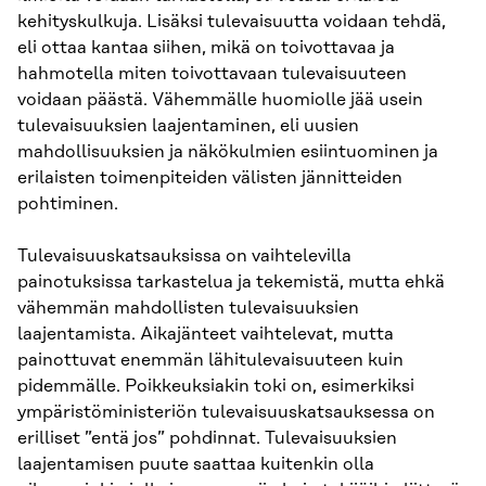
kehityskulkuja. Lisäksi tulevaisuutta voidaan tehdä,
eli ottaa kantaa siihen, mikä on toivottavaa ja
hahmotella miten toivottavaan tulevaisuuteen
voidaan päästä. Vähemmälle huomiolle jää usein
tulevaisuuksien laajentaminen, eli uusien
mahdollisuuksien ja näkökulmien esiintuominen ja
erilaisten toimenpiteiden välisten jännitteiden
pohtiminen.
Tulevaisuuskatsauksissa on vaihtelevilla
painotuksissa tarkastelua ja tekemistä, mutta ehkä
vähemmän mahdollisten tulevaisuuksien
laajentamista. Aikajänteet vaihtelevat, mutta
painottuvat enemmän lähitulevaisuuteen kuin
pidemmälle. Poikkeuksiakin toki on, esimerkiksi
ympäristöministeriön tulevaisuuskatsauksessa on
erilliset ”entä jos” pohdinnat. Tulevaisuuksien
laajentamisen puute saattaa kuitenkin olla