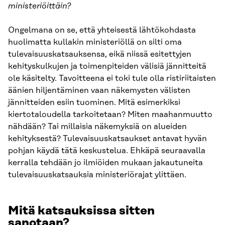
ministeriöittäin?
Ongelmana on se, että yhteisestä lähtökohdasta
huolimatta kullakin ministeriöllä on silti oma
tulevaisuuskatsauksensa, eikä niissä esitettyjen
kehityskulkujen ja toimenpiteiden välisiä jännitteitä
ole käsitelty. Tavoitteena ei toki tule olla ristiriitaisten
äänien hiljentäminen vaan näkemysten välisten
jännitteiden esiin tuominen. Mitä esimerkiksi
kiertotaloudella tarkoitetaan? Miten maahanmuutto
nähdään? Tai millaisia näkemyksiä on alueiden
kehityksestä? Tulevaisuuskatsaukset antavat hyvän
pohjan käydä tätä keskustelua. Ehkäpä seuraavalla
kerralla tehdään jo ilmiöiden mukaan jakautuneita
tulevaisuuskatsauksia ministeriörajat ylittäen.
Mitä katsauksissa sitten
sanotaan?