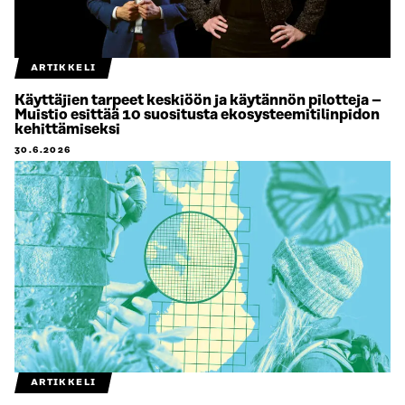
ARTIKKELI
Käyttäjien tarpeet keskiöön ja käytännön pilotteja –
Muistio esittää 10 suositusta ekosysteemitilinpidon
kehittämiseksi
30.6.2026
ARTIKKELI