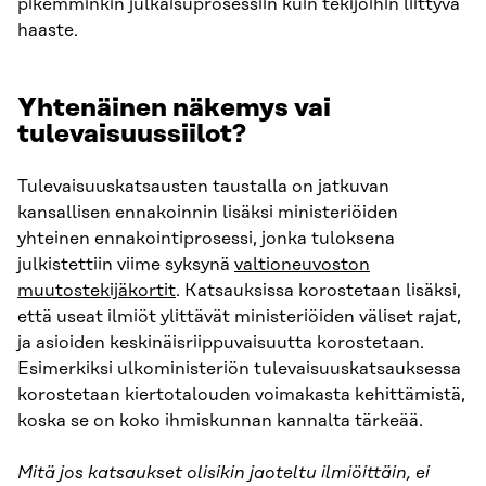
pikemminkin julkaisuprosessiin kuin tekijöihin liittyvä
haaste.
Yhtenäinen näkemys vai
tulevaisuussiilot?
Tulevaisuuskatsausten taustalla on jatkuvan
kansallisen ennakoinnin lisäksi ministeriöiden
yhteinen ennakointiprosessi, jonka tuloksena
julkistettiin viime syksynä
valtioneuvoston
muutostekijäkortit
. Katsauksissa korostetaan lisäksi,
että useat ilmiöt ylittävät ministeriöiden väliset rajat,
ja asioiden keskinäisriippuvaisuutta korostetaan.
Esimerkiksi ulkoministeriön tulevaisuuskatsauksessa
korostetaan kiertotalouden voimakasta kehittämistä,
koska se on koko ihmiskunnan kannalta tärkeää.
Mitä jos katsaukset olisikin jaoteltu ilmiöittäin, ei