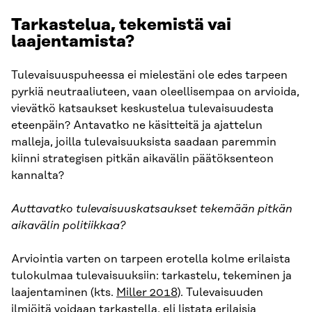
Tarkastelua, tekemistä vai
laajentamista?
Tulevaisuuspuheessa ei mielestäni ole edes tarpeen
pyrkiä neutraaliuteen, vaan oleellisempaa on arvioida,
vievätkö katsaukset keskustelua tulevaisuudesta
eteenpäin? Antavatko ne käsitteitä ja ajattelun
malleja, joilla tulevaisuuksista saadaan paremmin
kiinni strategisen pitkän aikavälin päätöksenteon
kannalta?
Auttavatko tulevaisuuskatsaukset tekemään pitkän
aikavälin politiikkaa?
Arviointia varten on tarpeen erotella kolme erilaista
tulokulmaa tulevaisuuksiin: tarkastelu, tekeminen ja
laajentaminen (kts.
Miller 2018
). Tulevaisuuden
ilmiöitä voidaan tarkastella, eli listata erilaisia