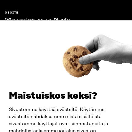
OSOITE
Itämerenkatu 11-13, PL 160,
00181 Helsinki
Saapumisohjeet
Y-TUNNUS
0202132-3
PUHELIN
+358 294 618 991
SÄHKÖPOSTI
etunimi.sukunimi@sitra.fi
sitra@sitra.fi
Maistuiskos keksi?
Sivustomme käyttää evästeitä. Käytämme
SITRA SOSIAALISESSA MEDIASSA
evästeitä nähdäksemme mistä sisällöistä
sivustomme käyttäjät ovat kiinnostuneita ja
LinkedIn
mahdollistaaksemme joitakin sivuston