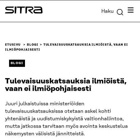
Siirry
Valik
Haku
suoraan
Sitra
sisältöön
↓
ETUSIVU
BLOGI
TULEVAISUUSKATSAUKSIA ILMIÖISTÄ, VAAN EI
ILMIÖPOHJAISESTI
BLOGI
Tulevaisuuskatsauksia ilmiöistä,
vaan ei ilmiöpohjaisesti
Juuri julkaistuissa ministeriöiden
tulevaisuuskatsauksissa otetaan askel kohti
yhtenäistä ja uudistumiskykyistä valtionhallintoa,
mutta jatkossa tarvitaan myös avointa keskustelua
näkemysten välisistä jännitteistä.