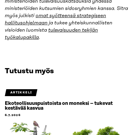
ministeriöiden tulevaisuuskatsauksia yhdessä
ministeriöiden kutsumien sidosryhmien kanssa. Sitra
myös julkisti
omat syötteensä strategiseen
hallitusohjelmaan
ja tukee yhteiskunnallisten
visioiden luomista
tulevaisuuden tekijän
työkalupakilla
.
Tutustu myös
ARTIKKELI
Ekoteollisuuspuistoista on moneksi – tukevat
kestävää kasvua
6.7.2026