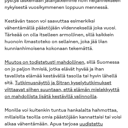
pystyä laskemaan jalanjälkemme noin neljännekseen
nykyisestä vuosikymmenen loppuun mennessä.
Kestävän tason voi saavuttaa esimerkiksi
vähentämällä päästöjään viidenneksellä joka vuosi.
Tärkeää on olla itselleen armollinen, sillä kaikkein
huonoin ilmastoteko on sellainen, joka jää liian
kunnianhimoisena kokonaan tekemättä.
Muutos on todistetusti mahdollinen
, sillä Suomessa
on jo paljon ihmisiä, jotka elävät hyvää ja ihan
tavallista elämää kestävällä tasolla tai hyvin lähellä
sitä.
Tutkimusnäyttö
ja Sitran kyselytutkimukset
viittaavat siihen suuntaan, että elämän mielekkyyttä
on mahdollista lisätä kestävillä valinnoilla
.
Monille voi kuitenkin tuntua hankalalta hahmottaa,
millaisilla teoilla omia päästöjään kannattaisi tai voisi
alkaa vähentämään. Apua tarjoaa
uudistettu