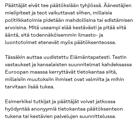
Päättäjät eivät tee päätöksiään tyhjiössä. Äänestäjien
mielipiteet ja teot vaikuttavat siihen, millaisia
politiikkatoimia pidetään mahdollisina tai edistämisen
arvoisina. Mitä useampi elää kestävästi ja pitää siitä
ääntä, sitä todennäköisemmin ilmasto- ja
luontotoimet etenevät myös päätöksenteossa.
Tässäkin auttaa uudistettu Elämäntapatesti. Testin
vastaukset ja kansalaisten suunnitelmat kahdeksassa
Euroopan maassa kerryttävät tietokantaa siitä,
millaisiin muutoksiin ihmiset ovat valmiita ja mihin
tarvitaan lisää tukea.
Esimerkiksi tutkijat ja päättäjät voivat jatkossa
hyödyntää anonyymiä tietokantaa päätöksenteon
tukena tai kestävien palvelujen suunnittelussa.