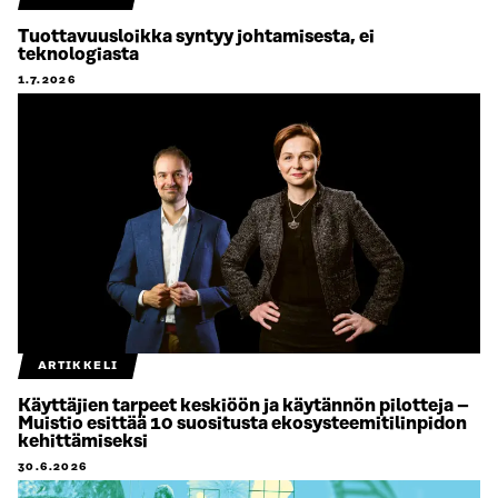
Tuottavuusloikka syntyy johtamisesta, ei
teknologiasta
1.7.2026
ARTIKKELI
Käyttäjien tarpeet keskiöön ja käytännön pilotteja –
Muistio esittää 10 suositusta ekosysteemitilinpidon
kehittämiseksi
30.6.2026