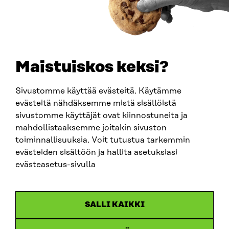
PUHELIN
+358 294 618 991
SÄHKÖPOSTI
etunimi.sukunimi@sitra.fi
sitra@sitra.fi
Maistuiskos keksi?
Sivustomme käyttää evästeitä. Käytämme
SITRA SOSIAALISESSA MEDIASSA
evästeitä nähdäksemme mistä sisällöistä
sivustomme käyttäjät ovat kiinnostuneita ja
LinkedIn
mahdollistaaksemme joitakin sivuston
Instagram
toiminnallisuuksia. Voit tutustua tarkemmin
YouTube
evästeiden sisältöön ja hallita asetuksiasi
evästeasetus-sivulla
Sitra 2025
SALLI KAIKKI
Tietosuoja