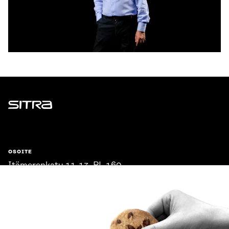
Sitra
OSOITE
Itämerenkatu 11-13, PL 160,
00181 Helsinki
Saapumisohjeet
Y-TUNNUS
0202132-3