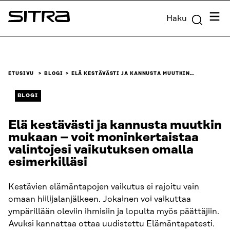
Siirry
Valik
Haku
suoraan
Sitra
sisältöön
↓
ETUSIVU
BLOGI
ELÄ KESTÄVÄSTI JA KANNUSTA MUUTKIN…
BLOGI
Elä kestävästi ja kannusta muutkin
mukaan – voit moninkertaistaa
valintojesi vaikutuksen omalla
esimerkilläsi
Kestävien elämäntapojen vaikutus ei rajoitu vain
omaan hiilijalanjälkeen. Jokainen voi vaikuttaa
ympärillään oleviin ihmisiin ja lopulta myös päättäjiin.
Avuksi kannattaa ottaa uudistettu Elämäntapatesti.