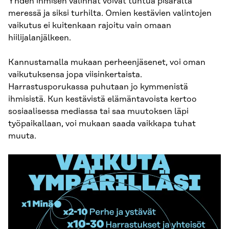
Yhden ihmisen valinnat voivat tuntua pisaralta
meressä ja siksi turhilta. Omien kestävien valintojen
vaikutus ei kuitenkaan rajoitu vain omaan
hiilijalanjälkeen.
Kannustamalla mukaan perheenjäsenet, voi oman
vaikutuksensa jopa viisinkertaista.
Harrastusporukassa puhutaan jo kymmenistä
ihmisistä. Kun kestävistä elämäntavoista kertoo
sosiaalisessa mediassa tai saa muutoksen läpi
työpaikallaan, voi mukaan saada vaikkapa tuhat
muuta.