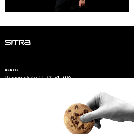
Sitra
OSOITE
Itämerenkatu 11-13, PL 160,
00181 Helsinki
Saapumisohjeet
Y-TUNNUS
0202132-3
PUHELIN
+358 294 618 991
SÄHKÖPOSTI