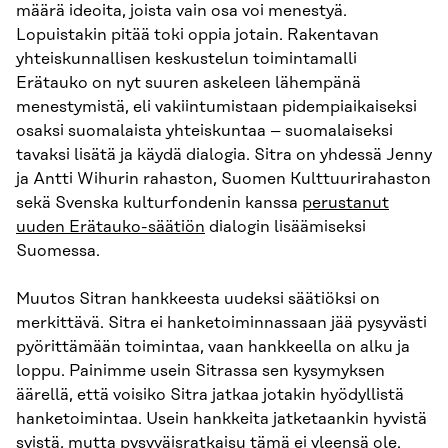
määrä ideoita, joista vain osa voi menestyä.
Lopuistakin pitää toki oppia jotain. Rakentavan
yhteiskunnallisen keskustelun toimintamalli
Erätauko on nyt suuren askeleen lähempänä
menestymistä, eli vakiintumistaan pidempiaikaiseksi
osaksi suomalaista yhteiskuntaa – suomalaiseksi
tavaksi lisätä ja käydä dialogia. Sitra on yhdessä Jenny
ja Antti Wihurin rahaston, Suomen Kulttuurirahaston
sekä Svenska kulturfondenin kanssa
perustanut
uuden Erätauko-säätiön
dialogin lisäämiseksi
Suomessa.
Muutos Sitran hankkeesta uudeksi säätiöksi on
merkittävä. Sitra ei hanketoiminnassaan jää pysyvästi
pyörittämään toimintaa, vaan hankkeella on alku ja
loppu. Painimme usein Sitrassa sen kysymyksen
äärellä, että voisiko Sitra jatkaa jotakin hyödyllistä
hanketoimintaa. Usein hankkeita jatketaankin hyvistä
syistä, mutta pysyväisratkaisu tämä ei yleensä ole.