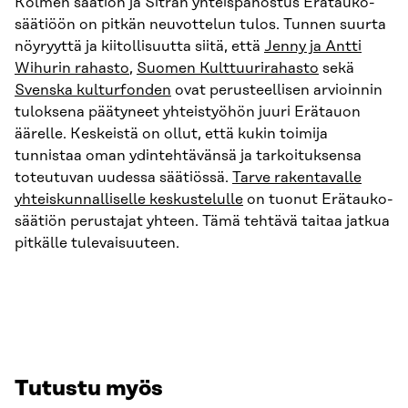
Kolmen säätiön ja Sitran yhteispanostus Erätauko-
säätiöön on pitkän neuvottelun tulos. Tunnen suurta
nöyryyttä ja kiitollisuutta siitä, että
Jenny ja Antti
Wihurin rahasto
,
Suomen Kulttuurirahasto
sekä
Svenska kulturfonden
ovat perusteellisen arvioinnin
tuloksena päätyneet yhteistyöhön juuri Erätauon
äärelle. Keskeistä on ollut, että kukin toimija
tunnistaa oman ydintehtävänsä ja tarkoituksensa
toteutuvan uudessa säätiössä.
Tarve rakentavalle
yhteiskunnalliselle keskustelulle
on tuonut Erätauko-
säätiön perustajat yhteen. Tämä tehtävä taitaa jatkua
pitkälle tulevaisuuteen.
Tutustu myös