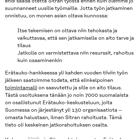
ehdi saada otetta Sitran työstä ennen kuin olemme jo
suunnanneet uusille työmaille. Jotta työn jatkaminen
onnistuu, on monen asian oltava kunnossa:
Itse tekemisen on oltava niin tehokasta ja
vaikuttavaa, että sen jatkamiselle on aito tarve ja
tilaus
Jatkolle on varmistettava niin resurssit, rahoitus
kuin osaaminenkin
Erätauko-hankkeessa yli kahden vuoden tiiviin työn
jälkeen saatoimme todeta, että elinkelpoinen
toimintamalli
on saavutettu ja sille on aito tilaus.
Tästä osoituksena tänään jo noin 7000 suomalaista
on osallistunut Erätauko-keskusteluun, joita
Suomessa on järjestänyt yli 130 organisaatiota –
omasta halustaan, ilman Sitran rahoitusta. Tämä
tieto oli keskeinen jatkorahoituksen osalta.