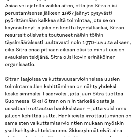
Asiaa voi ajatella vaikka siten, että jos Sitra olisi
perustamisensa jälkeen 1967 jäänyt pysyvästi
pyörittämään kaikkea sitä toimintaa, jota se on
käynnistänyt ja joka on koettu hyödylliseksi, Sitran
resurssit olisivat sitoutuneet näihin töihin
täysimääräisesti luultavasti noin 1970-luvulta alkaen,
eikä Sitra enää pitkään aikaan olisi toiminut uusien
avauksien tekijänä. Sitra olisi kovin erinäköinen
organisaatio.
Sitran laajoissa
vaikuttavuusarvioinneissa
uusien
toimintamallien kehittäminen on nähty yhdeksi
keskeisimmäksi lisäarvoksi, jota juuri Sitra tuottaa
Suomessa. Siksi Sitran on niin tärkeää osata ja
uskaltaa irrottautua hankkeistaan – jotta voisimme
jälleen kehittää uutta. Hankkeista irrottautuminen on
samaisten vaikuttamisarviointien mukaan myöskin
yksi kehityskohteistamme. Sidosryhmät eivät aina