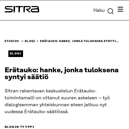
Siirry
Valik
Haku
suoraan
Sitra
sisältöön
↓
ETUSIVU
BLOGI
ERÄTAUKO: HANKE, JONKA TULOKSENA SYNTYI…
BLOGI
Erätauko: hanke, jonka tuloksena
syntyi säätiö
Sitran rakentavan keskustelun Erätauko-
toimintamalli on ottanut suuren askeleen – työ
dialogisemman yhteiskunnan eteen jatkuu nyt
uudessa Erätauko-säätiössä.
BLOGIN TYYPPI