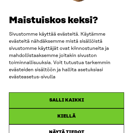
etunimi.sukunimi@sitra.fi
sitra@sitra.fi
Maistuiskos keksi?
Sivustomme käyttää evästeitä. Käytämme
SITRA SOSIAALISESSA MEDIASSA
evästeitä nähdäksemme mistä sisällöistä
sivustomme käyttäjät ovat kiinnostuneita ja
LinkedIn
mahdollistaaksemme joitakin sivuston
Instagram
toiminnallisuuksia. Voit tutustua tarkemmin
YouTube
evästeiden sisältöön ja hallita asetuksiasi
evästeasetus-sivulla
Sitra 2025
SALLI KAIKKI
Tietosuoja
KIELLÄ
Evästeasetukset
Ilmoituskanava
NÄYTÄ TIEDOT