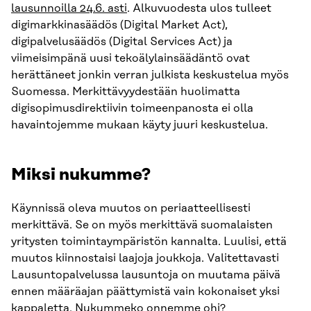
lausunnoilla 24.6. asti
. Alkuvuodesta ulos tulleet
digimarkkinasäädös (Digital Market Act),
digipalvelusäädös (Digital Services Act) ja
viimeisimpänä uusi tekoälylainsäädäntö ovat
herättäneet jonkin verran julkista keskustelua myös
Suomessa. Merkittävyydestään huolimatta
digisopimusdirektiivin toimeenpanosta ei olla
havaintojemme mukaan käyty juuri keskustelua.
Miksi nukumme?
Käynnissä oleva muutos on periaatteellisesti
merkittävä. Se on myös merkittävä suomalaisten
yritysten toimintaympäristön kannalta. Luulisi, että
muutos kiinnostaisi laajoja joukkoja. Valitettavasti
Lausuntopalvelussa lausuntoja on muutama päivä
ennen määräajan päättymistä vain kokonaiset yksi
kappaletta. Nukummeko onnemme ohi?