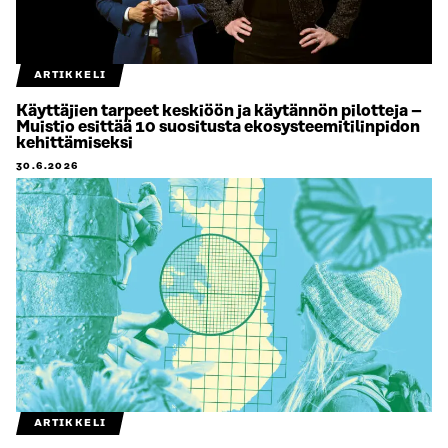
ARTIKKELI
Käyttäjien tarpeet keskiöön ja käytännön pilotteja –
Muistio esittää 10 suositusta ekosysteemitilinpidon
kehittämiseksi
30.6.2026
ARTIKKELI