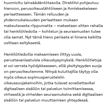
huomioitu lainsäädäntötasolla. Direktiivi pohjautuu
hienoon, perusoikeuslähtöiseen ja ihmiskeskeiseen
periaatteeseen. Tämän reiluuden ja
yhdenmukaisuuden periaatteen mukaan
maksutavasta riippumatta – maksetaan sitten rahalla
tai henkilötiedolla – kohtelun ja seuraamusten tulee
olla samat. Nyt tämä hieno periaate ei ilmene kaikilta
osiltaan esityksestä.
Henkilötiedoilla maksamiseen liittyy uusia,
perustavanlaatuisia oikeuskysymyksiä. Henkilötietoja
ei voi verrata hyödykkeeseen, sillä yksityisyyden suoja
on perusoikeutemme. Niinpä kuluttajilla täytyy olla
myös oikeus sopimusperusteisiin
oikeussuojakeinoihin, jotka tulevat sovellettaviksi
digitaalisen sisällön tai palvelun toimittamisessa,
virheestä ja virheiden seuraamuksina sekä digitaalisen
sisällön tai palvelun muuttamisen yhteydessä.