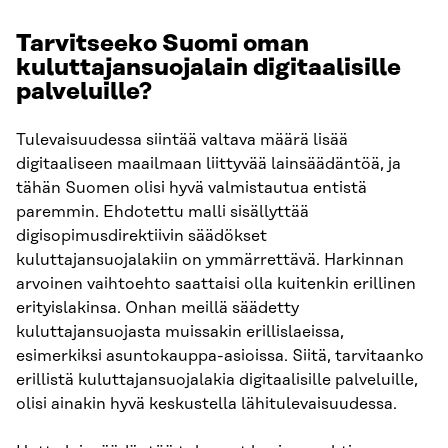
Tarvitseeko Suomi oman
kuluttajansuojalain digitaalisille
palveluille?
Tulevaisuudessa siintää valtava määrä lisää
digitaaliseen maailmaan liittyvää lainsäädäntöä, ja
tähän Suomen olisi hyvä valmistautua entistä
paremmin. Ehdotettu malli sisällyttää
digisopimusdirektiivin säädökset
kuluttajansuojalakiin on ymmärrettävä. Harkinnan
arvoinen vaihtoehto saattaisi olla kuitenkin erillinen
erityislakinsa. Onhan meillä säädetty
kuluttajansuojasta muissakin erillislaeissa,
esimerkiksi asuntokauppa-asioissa. Siitä, tarvitaanko
erillistä kuluttajansuojalakia digitaalisille palveluille,
olisi ainakin hyvä keskustella lähitulevaisuudessa.