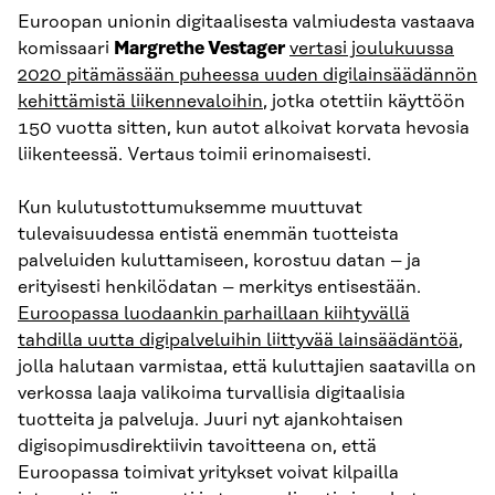
Euroopan unionin digitaalisesta valmiudesta vastaava
komissaari
Margrethe Vestager
vertasi joulukuussa
2020 pitämässään puheessa uuden digilainsäädännön
kehittämistä liikennevaloihin
, jotka otettiin käyttöön
150 vuotta sitten, kun autot alkoivat korvata hevosia
liikenteessä. Vertaus toimii erinomaisesti.
Kun kulutustottumuksemme muuttuvat
tulevaisuudessa entistä enemmän tuotteista
palveluiden kuluttamiseen, korostuu datan – ja
erityisesti henkilödatan – merkitys entisestään.
Euroopassa luodaankin parhaillaan kiihtyvällä
tahdilla uutta digipalveluihin liittyvää lainsäädäntöä
,
jolla halutaan varmistaa, että kuluttajien saatavilla on
verkossa laaja valikoima turvallisia digitaalisia
tuotteita ja palveluja. Juuri nyt ajankohtaisen
digisopimusdirektiivin tavoitteena on, että
Euroopassa toimivat yritykset voivat kilpailla