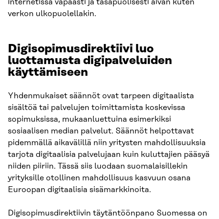
internetissä vapaasti ja tasapuolisesti aivan kuten
verkon ulkopuolellakin.
Digisopimusdirektiivi luo
luottamusta digipalveluiden
käyttämiseen
Yhdenmukaiset säännöt ovat tarpeen digitaalista
sisältöä tai palvelujen toimittamista koskevissa
sopimuksissa, mukaanluettuina esimerkiksi
sosiaalisen median palvelut. Säännöt helpottavat
pidemmällä aikavälillä niin yritysten mahdollisuuksia
tarjota digitaalisia palvelujaan kuin kuluttajien pääsyä
niiden piiriin. Tässä siis luodaan suomalaisillekin
yrityksille otollinen mahdollisuus kasvuun osana
Euroopan digitaalisia sisämarkkinoita.
Digisopimusdirektiivin täytäntöönpano Suomessa on