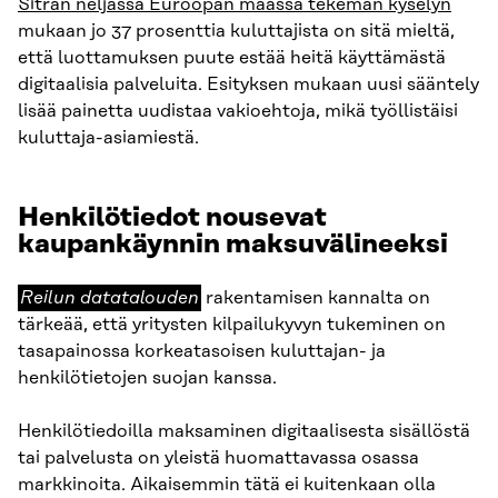
Sitran neljässä Euroopan maassa tekemän kyselyn
mukaan jo 37 prosenttia kuluttajista on sitä mieltä,
että luottamuksen puute estää heitä käyttämästä
digitaalisia palveluita. Esityksen mukaan uusi sääntely
lisää painetta uudistaa vakioehtoja, mikä työllistäisi
kuluttaja-asiamiestä.
Henkilötiedot nousevat
kaupankäynnin maksuvälineeksi
Reilun
Reilun datatalouden
rakentamisen kannalta on
datatalouden
tärkeää, että yritysten kilpailukyvyn tukeminen on
tasapainossa korkeatasoisen kuluttajan- ja
henkilötietojen suojan kanssa.
Henkilötiedoilla maksaminen digitaalisesta sisällöstä
tai palvelusta on yleistä huomattavassa osassa
markkinoita. Aikaisemmin tätä ei kuitenkaan olla