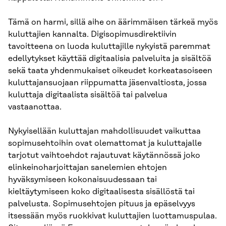
Tämä on harmi, sillä aihe on äärimmäisen tärkeä myös
kuluttajien kannalta. Digisopimusdirektiivin
tavoitteena on luoda kuluttajille nykyistä paremmat
edellytykset käyttää digitaalisia palveluita ja sisältöä
sekä taata yhdenmukaiset oikeudet korkeatasoiseen
kuluttajansuojaan riippumatta jäsenvaltiosta, jossa
kuluttaja digitaalista sisältöä tai palvelua
vastaanottaa.
Nykyisellään kuluttajan mahdollisuudet vaikuttaa
sopimusehtoihin ovat olemattomat ja kuluttajalle
tarjotut vaihtoehdot rajautuvat käytännössä joko
elinkeinoharjoittajan sanelemien ehtojen
hyväksymiseen kokonaisuudessaan tai
kieltäytymiseen koko digitaalisesta sisällöstä tai
palvelusta. Sopimusehtojen pituus ja epäselvyys
itsessään myös ruokkivat kuluttajien luottamuspulaa.