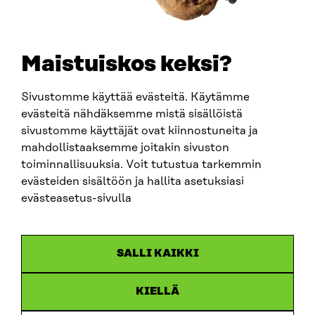
OSOITE
Itämerenkatu 11-13, PL 160,
Maistuiskos keksi?
00181 Helsinki
Saapumisohjeet
Y-TUNNUS
Sivustomme käyttää evästeitä. Käytämme
0202132-3
evästeitä nähdäksemme mistä sisällöistä
sivustomme käyttäjät ovat kiinnostuneita ja
mahdollistaaksemme joitakin sivuston
PUHELIN
toiminnallisuuksia. Voit tutustua tarkemmin
+358 294 618 991
SÄHKÖPOSTI
evästeiden sisältöön ja hallita asetuksiasi
etunimi.sukunimi@sitra.fi
evästeasetus-sivulla
sitra@sitra.fi
SALLI KAIKKI
SITRA SOSIAALISESSA MEDIASSA
KIELLÄ
LinkedIn