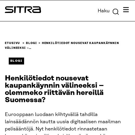
Siirry
Valik
Haku
suoraan
Sitra
sisältöön
↓
ETUSIVU
BLOGI
HENKILÖTIEDOT NOUSEVAT KAUPANKÄYNNIN
VÄLINEEKSI –…
BLOGI
Henkilötiedot nousevat
kaupankäynnin välineeksi –
olemmeko riittävän hereillä
Suomessa?
Eurooppaan luodaan kiihtyvällä tahdilla
lainsäädännön kautta uusia digitaalisen maailman
pelisääntöjä. Nyt henkilötiedot rinnastetaan