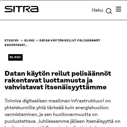
Siirry
Valik
Haku
suoraan
Sitra
sisältöön
↓
ETUSIVU
BLOGI
DATAN KÄYTÖN REILUT PELISÄÄNNÖT
RAKENTAVAT…
BLOGI
Datan käytön reilut pelisäännöt
rakentavat luottamusta ja
vahvistavat itsenäisyyttämme
Toimiva digitaalisen maailman infrastruktuuri on
yhteiskunnille yhtä tärkeää kuin energiahuollon
varmistaminen, ja sen huoltovarmuutta on
puolustettava. Juhliessamme jälleen itsenäisyyttä on