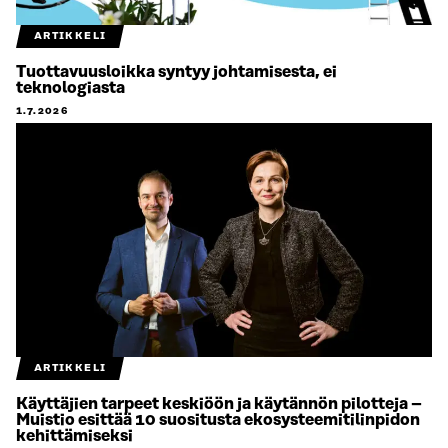
ARTIKKELI
Tuottavuusloikka syntyy johtamisesta, ei
teknologiasta
1.7.2026
ARTIKKELI
Käyttäjien tarpeet keskiöön ja käytännön pilotteja –
Muistio esittää 10 suositusta ekosysteemitilinpidon
kehittämiseksi