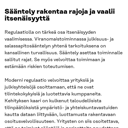
Sääntely rakentaa rajoja ja vaalii
itsenäisyyttä
Regulaatiolla on tärkeä osa itsenäisyyden
vaalimisessa. Viranomaistoiminnassa julkisuus- ja
salassapitosääntelyn yhtenä tarkoituksena on
kansallinen turvallisuus. Sääntely asettaa toiminnalle
sallitut rajat. Se myös velvoittaa toimimaan ja
estämään riskien toteutumisen.
Moderni regulaatio velvoittaa yrityksiä ja
julkisyhteisöjä osoittamaan, että ne ovat
tilintekokykyisiä ja luotettavia kumppaneita.
Kehityksen kaari on kulkenut taloudellisista
tilinpäätöksistä ympäristö- ja yhteiskuntavastuiden
kautta dataan liittyvään, luottamusta rakentavaan
osoitusvelvollisuuteen. Yritysten on siis osoitettava,