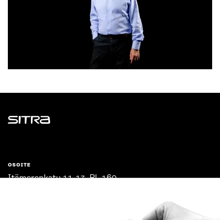
Sitra
OSOITE
Itämerenkatu 11-13, PL 160,
00181 Helsinki
Saapumisohjeet
Y-TUNNUS