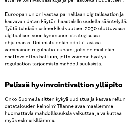
että ne toimivat sääntöjä ja periaatteita noudattaen.
Euroopan unioni vastaa parhaillaan digitalisaation ja
kasvavan datan käytön haasteisiin uudella sääntelyllä.
Työtä tehdään esimerkiksi vuoteen 2030 ulottuvassa
digitaalisen vuosikymmenen strategisessa
ohjelmassa. Unionista onkin odotettavissa
varsinainen regulaatiotsunami, joka on meilläkin
osattava ottaa haltuun, jotta voimme hyötyä
regulaation tarjoamista mahdollisuuksista.
Pelissä hyvinvointivaltion ylläpito
Onko Suomella sitten kykyä uudistua ja kasvaa reilun
datatalouden keinoin? Tilanne avaa maallemme
huomattavia mahdollisuuksia vaikuttaa ja vaikuttaa
myös esimerkillämme.