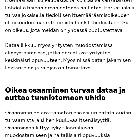
itsemääräämisoikeudesta, tarkoittaa se kansalaisten
kohdalla heidän oman datansa hallintaa. Perustuslaki
turvaa jokaiselle tiedollisen itsemääräämisoikeuden
eli oikeuden määrätä omista henkilötiedoistaan. Se
on oikeus, jota meidän on yhdessä puolustettava.
Dataa liikkuu myös yritysten muodostamissa
ekosysteemeissä, jotka perustuvat yritysten
keskinäisriippuvuuteen. Myös niissä datan jakamisen
käytäntöjen ja rajojen on toimittava.
Oikea osaaminen turvaa dataa ja
auttaa tunnistamaan uhkia
Osaaminen on erottamaton osa reilun datatalouden
turvaamista ja siihen kuuluvaa itsenäisyyttä.
Osaamiseen liittyy kyky tilannekuvan
muodostamiseen ja haitallisia riippuvuuksia