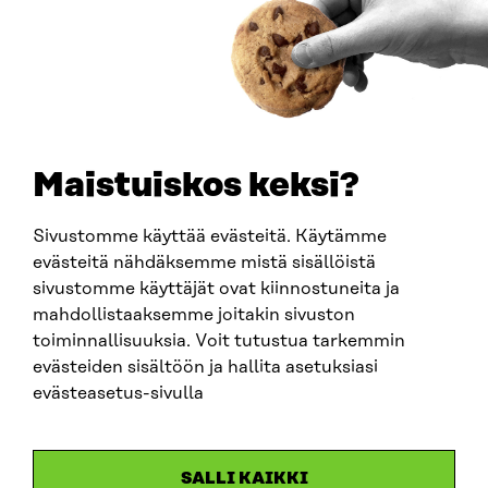
0202132-3
PUHELIN
+358 294 618 991
SÄHKÖPOSTI
etunimi.sukunimi@sitra.fi
sitra@sitra.fi
Maistuiskos keksi?
Sivustomme käyttää evästeitä. Käytämme
SITRA SOSIAALISESSA MEDIASSA
evästeitä nähdäksemme mistä sisällöistä
sivustomme käyttäjät ovat kiinnostuneita ja
LinkedIn
mahdollistaaksemme joitakin sivuston
Instagram
toiminnallisuuksia. Voit tutustua tarkemmin
YouTube
evästeiden sisältöön ja hallita asetuksiasi
evästeasetus-sivulla
Sitra 2025
SALLI KAIKKI