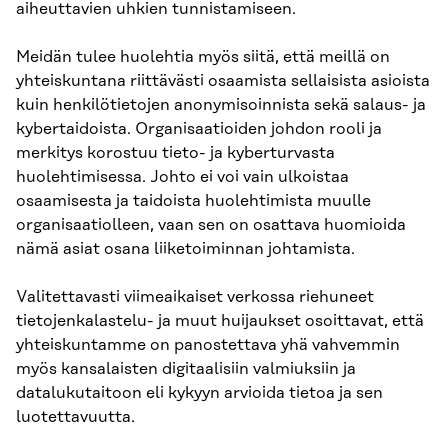
aiheuttavien uhkien tunnistamiseen.
Meidän tulee huolehtia myös siitä, että meillä on
yhteiskuntana riittävästi osaamista sellaisista asioista
kuin henkilötietojen anonymisoinnista sekä salaus- ja
kybertaidoista. Organisaatioiden johdon rooli ja
merkitys korostuu tieto- ja kyberturvasta
huolehtimisessa. Johto ei voi vain ulkoistaa
osaamisesta ja taidoista huolehtimista muulle
organisaatiolleen, vaan sen on osattava huomioida
nämä asiat osana liiketoiminnan johtamista.
Valitettavasti viimeaikaiset verkossa riehuneet
tietojenkalastelu- ja muut huijaukset osoittavat, että
yhteiskuntamme on panostettava yhä vahvemmin
myös kansalaisten digitaalisiin valmiuksiin ja
datalukutaitoon eli kykyyn arvioida tietoa ja sen
luotettavuutta.