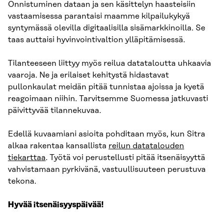
Onnistuminen dataan ja sen käsittelyn haasteisiin
vastaamisessa parantaisi maamme kilpailukykyä
syntymässä olevilla digitaalisilla sisämarkkinoilla. Se
taas auttaisi hyvinvointivaltion ylläpitämisessä.
Tilanteeseen liittyy myös reilua datataloutta uhkaavia
vaaroja. Ne ja erilaiset kehitystä hidastavat
pullonkaulat meidän pitää tunnistaa ajoissa ja kyetä
reagoimaan niihin. Tarvitsemme Suomessa jatkuvasti
päivittyvää tilannekuvaa.
Edellä kuvaamiani asioita pohditaan myös, kun Sitra
alkaa rakentaa kansallista
reilun datatalouden
tiekarttaa
. Työtä voi perustellusti pitää itsenäisyyttä
vahvistamaan pyrkivänä, vastuullisuuteen perustuva
tekona.
Hyvää itsenäisyyspäivää!