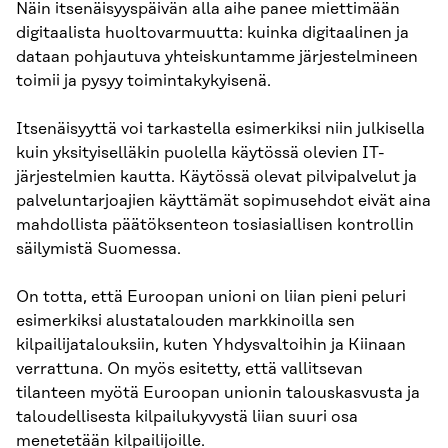
Näin itsenäisyyspäivän alla aihe panee miettimään
digitaalista huoltovarmuutta: kuinka digitaalinen ja
dataan pohjautuva yhteiskuntamme järjestelmineen
toimii ja pysyy toimintakykyisenä.
Itsenäisyyttä voi tarkastella esimerkiksi niin julkisella
kuin yksityiselläkin puolella käytössä olevien IT-
järjestelmien kautta. Käytössä olevat pilvipalvelut ja
palveluntarjoajien käyttämät sopimusehdot eivät aina
mahdollista päätöksenteon tosiasiallisen kontrollin
säilymistä Suomessa.
On totta, että Euroopan unioni on liian pieni peluri
esimerkiksi alustatalouden markkinoilla sen
kilpailijatalouksiin, kuten Yhdysvaltoihin ja Kiinaan
verrattuna. On myös esitetty, että vallitsevan
tilanteen myötä Euroopan unionin talouskasvusta ja
taloudellisesta kilpailukyvystä liian suuri osa
menetetään kilpailijoille.