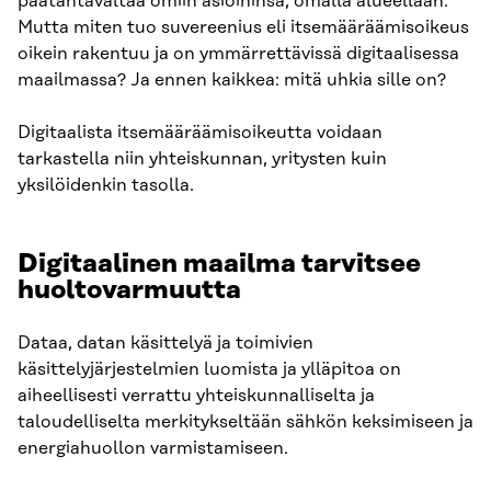
päätäntävaltaa omiin asioihinsa, omalla alueellaan.
Mutta miten tuo suvereenius eli itsemääräämisoikeus
oikein rakentuu ja on ymmärrettävissä digitaalisessa
maailmassa? Ja ennen kaikkea: mitä uhkia sille on?
Digitaalista itsemääräämisoikeutta voidaan
tarkastella niin yhteiskunnan, yritysten kuin
yksilöidenkin tasolla.
Digitaalinen maailma tarvitsee
huoltovarmuutta
Dataa, datan käsittelyä ja toimivien
käsittelyjärjestelmien luomista ja ylläpitoa on
aiheellisesti verrattu yhteiskunnalliselta ja
taloudelliselta merkitykseltään sähkön keksimiseen ja
energiahuollon varmistamiseen.