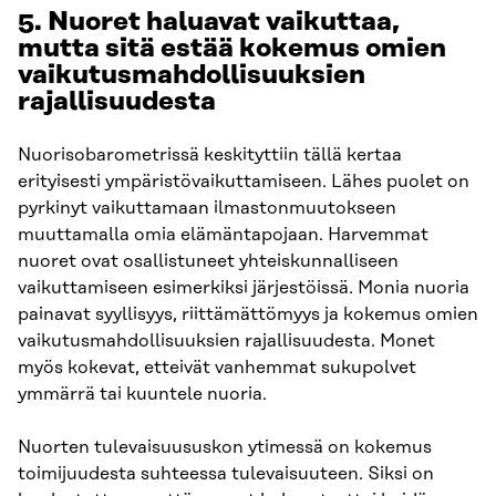
5. Nuoret haluavat vaikuttaa,
mutta sitä estää kokemus omien
vaikutusmahdollisuuksien
rajallisuudesta
Nuorisobarometrissä keskityttiin tällä kertaa
erityisesti ympäristövaikuttamiseen. Lähes puolet on
pyrkinyt vaikuttamaan ilmastonmuutokseen
muuttamalla omia elämäntapojaan. Harvemmat
nuoret ovat osallistuneet yhteiskunnalliseen
vaikuttamiseen esimerkiksi järjestöissä. Monia nuoria
painavat syyllisyys, riittämättömyys ja kokemus omien
vaikutusmahdollisuuksien rajallisuudesta. Monet
myös kokevat, etteivät vanhemmat sukupolvet
ymmärrä tai kuuntele nuoria.
Nuorten tulevaisuususkon ytimessä on kokemus
toimijuudesta suhteessa tulevaisuuteen. Siksi on