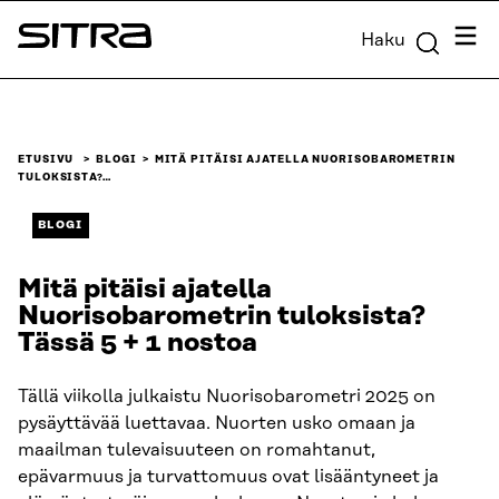
Siirry
Valik
Haku
suoraan
Sitra
sisältöön
↓
ETUSIVU
BLOGI
MITÄ PITÄISI AJATELLA NUORISOBAROMETRIN
TULOKSISTA?…
BLOGI
Mitä pitäisi ajatella
Nuorisobarometrin tuloksista?
Tässä 5 + 1 nostoa
Tällä viikolla julkaistu Nuorisobarometri 2025 on
pysäyttävää luettavaa. Nuorten usko omaan ja
maailman tulevaisuuteen on romahtanut,
epävarmuus ja turvattomuus ovat lisääntyneet ja