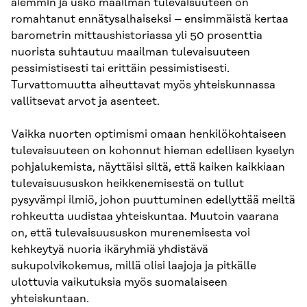
aiemmin ja usko maailman tulevaisuuteen on
romahtanut ennätysalhaiseksi – ensimmäistä kertaa
barometrin mittaushistoriassa yli 50 prosenttia
nuorista suhtautuu maailman tulevaisuuteen
pessimistisesti tai erittäin pessimistisesti.
Turvattomuutta aiheuttavat myös yhteiskunnassa
vallitsevat arvot ja asenteet.
Vaikka nuorten optimismi omaan henkilökohtaiseen
tulevaisuuteen on kohonnut hieman edellisen kyselyn
pohjalukemista, näyttäisi siltä, että kaiken kaikkiaan
tulevaisuususkon heikkenemisestä on tullut
pysyvämpi ilmiö, johon puuttuminen edellyttää meiltä
rohkeutta uudistaa yhteiskuntaa. Muutoin vaarana
on, että tulevaisuususkon murenemisesta voi
kehkeytyä nuoria ikäryhmiä yhdistävä
sukupolvikokemus, millä olisi laajoja ja pitkälle
ulottuvia vaikutuksia myös suomalaiseen
yhteiskuntaan.