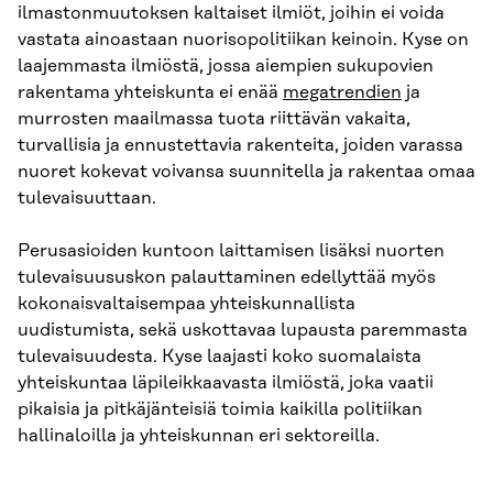
ilmastonmuutoksen kaltaiset ilmiöt, joihin ei voida
vastata ainoastaan nuorisopolitiikan keinoin. Kyse on
laajemmasta ilmiöstä, jossa aiempien sukupovien
rakentama yhteiskunta ei enää
megatrendien
ja
murrosten maailmassa tuota riittävän vakaita,
turvallisia ja ennustettavia rakenteita, joiden varassa
nuoret kokevat voivansa suunnitella ja rakentaa omaa
tulevaisuuttaan.
Perusasioiden kuntoon laittamisen lisäksi nuorten
tulevaisuususkon palauttaminen edellyttää myös
kokonaisvaltaisempaa yhteiskunnallista
uudistumista, sekä uskottavaa lupausta paremmasta
tulevaisuudesta. Kyse laajasti koko suomalaista
yhteiskuntaa läpileikkaavasta ilmiöstä, joka vaatii
pikaisia ja pitkäjänteisiä toimia kaikilla politiikan
hallinaloilla ja yhteiskunnan eri sektoreilla.