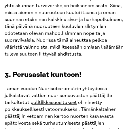
yhteiskunnan turvaverkkojen heikkenemisestä. Siinä,
missä aiemmin nuoruuteen kuului itsensä ja oman
suunnan etsiminen kaikkine sivu- ja harhapolkuineen,
tänä päivänä nuoruuteen kuuluvien siirtymien
odotetaan olevan mahdollisimman nopeita ja
suoraviivaisia. Nuorissa tämä aiheuttaa pelkoa
vääristä valinnoista, mikä itsessään omiaan lisäämään
tulevaisuuteen liittyvää ahdistusta.
3. Perusasiat kuntoon!
Tämän vuoden Nuorisobarometrin yhteydessä
julkaistavat valtion nuorisoneuvoston päättäjille
tarkoitetut
politiikkasuositukset
oli nimetty
poikkeuksellisesti vetoomukseksi. Tämänkaltainen
päättäjiin vetoaminen kertoo nuorten kasvavasta
epätoivosta sekä turhautumisesta päättäjien