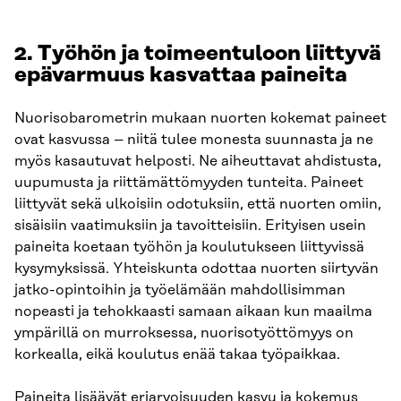
2. Työhön ja toimeentuloon liittyvä
epävarmuus kasvattaa paineita
Nuorisobarometrin mukaan nuorten kokemat paineet
ovat kasvussa – niitä tulee monesta suunnasta ja ne
myös kasautuvat helposti. Ne aiheuttavat ahdistusta,
uupumusta ja riittämättömyyden tunteita. Paineet
liittyvät sekä ulkoisiin odotuksiin, että nuorten omiin,
sisäisiin vaatimuksiin ja tavoitteisiin. Erityisen usein
paineita koetaan työhön ja koulutukseen liittyvissä
kysymyksissä. Yhteiskunta odottaa nuorten siirtyvän
jatko-opintoihin ja työelämään mahdollisimman
nopeasti ja tehokkaasti samaan aikaan kun maailma
ympärillä on murroksessa, nuorisotyöttömyys on
korkealla, eikä koulutus enää takaa työpaikkaa.
Paineita lisäävät eriarvoisuuden kasvu ja kokemus