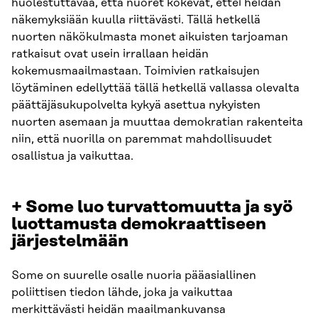
huolestuttavaa, että nuoret kokevat, ettei heidän
näkemyksiään kuulla riittävästi. Tällä hetkellä
nuorten näkökulmasta monet aikuisten tarjoaman
ratkaisut ovat usein irrallaan heidän
kokemusmaailmastaan. Toimivien ratkaisujen
löytäminen edellyttää tällä hetkellä vallassa olevalta
päättäjäsukupolvelta kykyä asettua nykyisten
nuorten asemaan ja muuttaa demokratian rakenteita
niin, että nuorilla on paremmat mahdollisuudet
osallistua ja vaikuttaa.
+ Some luo turvattomuutta ja syö
luottamusta demokraattiseen
järjestelmään
Some on suurelle osalle nuoria pääasiallinen
poliittisen tiedon lähde, joka ja vaikuttaa
merkittävästi heidän maailmankuvansa