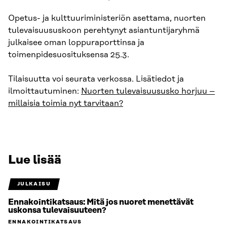
Opetus- ja kulttuuriministeriön asettama, nuorten
tulevaisuususkoon perehtynyt asiantuntijaryhmä
julkaisee oman loppuraporttinsa ja
toimenpidesuosituksensa 25.3.
Tilaisuutta voi seurata verkossa. Lisätiedot ja
ilmoittautuminen:
Nuorten tulevaisuususko horjuu –
millaisia toimia nyt tarvitaan?
Lue lisää
JULKAISU
Ennakointikatsaus: Mitä jos nuoret menettävät
uskonsa tulevaisuuteen?
ENNAKOINTIKATSAUS