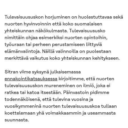
Tulevaisuususkon horjuminen on huolestuttavaa sekä
nuorten hyvinvoinnin että koko suomalaisen
yhteiskunnan näkökulmasta. Tulevaisuususko
nimittäin ohjaa esimerkiksi nuorten opintoihin,
työuraan tai perheen perustamiseen liittyviä
elämänvalintoja. Näillä valinnoilla on puolestaan
merkittävä vaikutus koko yhteiskunnan kehitykseen.
Sitran viime syksynä julkaisemassa
ennakointikatsauksessa
kirjoitimme, että nuorten
tulevaisuususkon mureneminen on ilmiö, joka ei
ratkea tai katoa itsestään. Päinvastoin pidimme
todennäköisenä, että tulevina vuosina ja
vuosikymmeninä nuorten tulevaisuususkoa tullaan
koettelemaan yhä voimakkaammin ja useammasta
suunnasta.