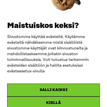
+358 294 618 991
SÄHKÖPOSTI
etunimi.sukunimi@sitra.fi
sitra@sitra.fi
Maistuiskos keksi?
Sivustomme käyttää evästeitä. Käytämme
SITRA SOSIAALISESSA MEDIASSA
evästeitä nähdäksemme mistä sisällöistä
sivustomme käyttäjät ovat kiinnostuneita ja
LinkedIn
mahdollistaaksemme joitakin sivuston
Instagram
toiminnallisuuksia. Voit tutustua tarkemmin
YouTube
evästeiden sisältöön ja hallita asetuksiasi
evästeasetus-sivulla
Sitra 2025
SALLI KAIKKI
Tietosuoja
KIELLÄ
Evästeasetukset