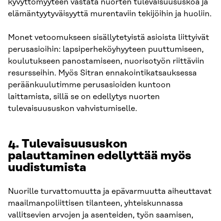
kyvyttömyyteen vastata nuorten tulevaisuususkoa ja
elämäntyytyväisyyttä murentaviin tekijöihin ja huoliin.
Monet vetoomukseen sisällytetyistä asioista liittyivät
perusasioihin: lapsiperheköyhyyteen puuttumiseen,
koulutukseen panostamiseen, nuorisotyön riittäviin
resursseihin. Myös Sitran ennakointikatsauksessa
peräänkuulutimme perusasioiden kuntoon
laittamista, sillä se on edellytys nuorten
tulevaisuususkon vahvistumiselle.
4.
Tulevaisuususkon
palauttaminen edellyttää myös
uudistumista
Nuorille turvattomuutta ja epävarmuutta aiheuttavat
maailmanpoliittisen tilanteen, yhteiskunnassa
vallitsevien arvojen ja asenteiden, työn saamisen,