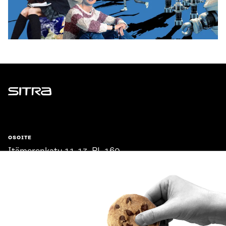
Sitra
OSOITE
Itämerenkatu 11-13, PL 160,
00181 Helsinki
Saapumisohjeet
Y-TUNNUS
0202132-3
PUHELIN