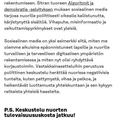
rakentumiseen. Sitran tuoreen
Algoritmit ja
demokratia -selvityksen
mukaan sosiaalinen media
tarjoaa nuorille poliittisesti oikealle kallistunutta,
kärjistynyttä sisältöä. Vihapuhe, misinformaatio ja
vaikuttamispyrkimykset ovat yleisiä.
Sosiaalinen media on yksi esimerkki siitä, miten me
olemme aikuisina epäonnistuneet lapsille ja nuorille
turvallisen ja terveellisen digitaalisen ympäristön
rakentamisessa ja miten nyt olisi ryhdyttävä
korjaustoimiin. Vastakkainasetteluihin perustuva
poliittinen keskustelu herättää nuorissa negatiivisia
tunteita, kuten pettymystä, vihaa ja pelkoa, ja
heikentävät luottamusta yhteiskuntaan ja sen kykyyn
ratkaista yhteisiä haasteita.
P.S. Keskustelu nuorten
tulevaisuususkosta jatkuu!