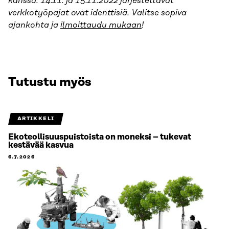
kanssa. 14.11. ja 15.11.2022 järjestettävät
verkkotyöpajat ovat identtisiä. Valitse sopiva
ajankohta ja
ilmoittaudu mukaan
!
Tutustu myös
ARTIKKELI
Ekoteollisuuspuistoista on moneksi – tukevat
kestävää kasvua
6.7.2026