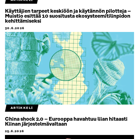
ARTIKKELI
Käyttäjien tarpeet keskiöön ja käytännön pilotteja –
Muistio esittää 10 suositusta ekosysteemitilinpidon
kehittämiseksi
30.6.2026
ARTIKKELI
China shock 2.0 – Eurooppa havahtuu liian hitaasti
Kiinan järjestelmävaltaan
25.6.2026