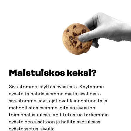
00181 Helsinki
Saapumisohjeet
Y-TUNNUS
0202132-3
PUHELIN
+358 294 618 991
SÄHKÖPOSTI
etunimi.sukunimi@sitra.fi
sitra@sitra.fi
Maistuiskos keksi?
Sivustomme käyttää evästeitä. Käytämme
SITRA SOSIAALISESSA MEDIASSA
evästeitä nähdäksemme mistä sisällöistä
sivustomme käyttäjät ovat kiinnostuneita ja
LinkedIn
mahdollistaaksemme joitakin sivuston
Instagram
toiminnallisuuksia. Voit tutustua tarkemmin
YouTube
evästeiden sisältöön ja hallita asetuksiasi
evästeasetus-sivulla