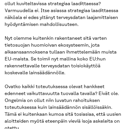
ollut kuviteltavissa strategiaa laadittaessa?
Varmuudella ei. Itse asiassa strategiaa laadittaessa
näköala ei edes yltänyt terveysdatan laajamittaisen
hyödyntämisen mahdollisuuteen.
Nyt olemme kuitenkin rakentaneet sitä varten
tietosuojan huomioivan ekosysteemin, jota
aikaansaannoksena tullaan ihmettelemään muista
EU-maista. Se toimii nyt mallina koko EU:hun
rakennettavalle terveysdatan toisiokäyttöä
koskevalle lainsäädännölle.
Ovatko kaikki toteutuksessa olevat hankkeet
edenneet vaikuttavuutta tuovalla tavalla? Eivät ole.
Ongelmia on ollut niin luvatun rahoituksen
toteutuksessa kuin lainsäädännön sisällöissäkin.
Tämä ei kuitenkaan kumoa sitä tosiasiaa, että uusien
aloitteiden myötä eteenpäin vieviä isoja askeleita on
otettu.