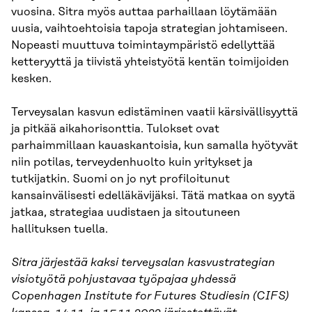
vuosina. Sitra myös auttaa parhaillaan löytämään
uusia, vaihtoehtoisia tapoja strategian johtamiseen.
Nopeasti muuttuva toimintaympäristö edellyttää
ketteryyttä ja tiivistä yhteistyötä kentän toimijoiden
kesken.
Terveysalan kasvun edistäminen vaatii kärsivällisyyttä
ja pitkää aikahorisonttia. Tulokset ovat
parhaimmillaan kauaskantoisia, kun samalla hyötyvät
niin potilas, terveydenhuolto kuin yritykset ja
tutkijatkin. Suomi on jo nyt profiloitunut
kansainvälisesti edelläkävijäksi. Tätä matkaa on syytä
jatkaa, strategiaa uudistaen ja sitoutuneen
hallituksen tuella.
Sitra järjestää kaksi terveysalan kasvustrategian
visiotyötä pohjustavaa työpajaa yhdessä
Copenhagen Institute for Futures Studiesin (CIFS)