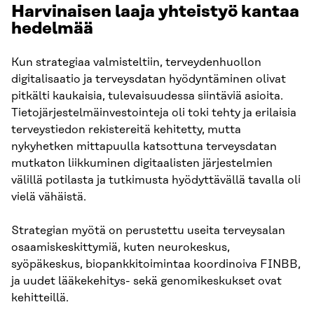
Harvinaisen laaja yhteistyö kantaa
hedelmää
Kun strategiaa valmisteltiin, terveydenhuollon
digitalisaatio ja terveysdatan hyödyntäminen olivat
pitkälti kaukaisia, tulevaisuudessa siintäviä asioita.
Tietojärjestelmäinvestointeja oli toki tehty ja erilaisia
terveystiedon rekistereitä kehitetty, mutta
nykyhetken mittapuulla katsottuna terveysdatan
mutkaton liikkuminen digitaalisten järjestelmien
välillä potilasta ja tutkimusta hyödyttävällä tavalla oli
vielä vähäistä.
Strategian myötä on perustettu useita terveysalan
osaamiskeskittymiä, kuten neurokeskus,
syöpäkeskus, biopankkitoimintaa koordinoiva FINBB,
ja uudet lääkekehitys- sekä genomikeskukset ovat
kehitteillä.