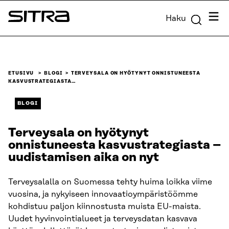
Siirry
Valik
Haku
suoraan
Sitra
sisältöön
↓
ETUSIVU
BLOGI
TERVEYSALA ON HYÖTYNYT ONNISTUNEESTA
KASVUSTRATEGIASTA…
BLOGI
Terveysala on hyötynyt
onnistuneesta kasvustrategiasta –
uudistamisen aika on nyt
Terveysalalla on Suomessa tehty huima loikka viime
vuosina, ja nykyiseen innovaatioympäristöömme
kohdistuu paljon kiinnostusta muista EU-maista.
Uudet hyvinvointialueet ja terveysdatan kasvava