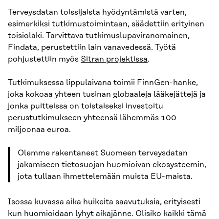
Terveysdatan toissijaista hyödyntämistä varten,
esimerkiksi tutkimustoimintaan, säädettiin erityinen
toisiolaki. Tarvittava tutkimuslupaviranomainen,
Findata, perustettiin lain vanavedessä. Työtä
pohjustettiin myös
Sitran projektissa
.
Tutkimuksessa lippulaivana toimii FinnGen-hanke,
joka kokoaa yhteen tusinan globaaleja lääkejättejä ja
jonka puitteissa on toistaiseksi investoitu
perustutkimukseen yhteensä lähemmäs 100
miljoonaa euroa.
Olemme rakentaneet Suomeen terveysdatan
jakamiseen tietosuojan huomioivan ekosysteemin,
jota tullaan ihmettelemään muista EU-maista.
Isossa kuvassa aika huikeita saavutuksia, erityisesti
kun huomioidaan lyhyt aikajänne. Olisiko kaikki tämä