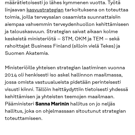
määrätietoisesti jo lähes kymmenen vuotta. Työtä
linjaavan
kasvustrategian
tarkoituksena on toteuttaa
toimia, joilla terveysalan osaamista suunnattaisiin
aiempaa vahvemmin terveydenhuollon kehittämiseen
ja talouskasvuun. Strategian saivat aikaan kolme
keskeistä ministeriötä – STM, OKM ja TEM – sekä
rahoittajat Business Finland (silloin vielä Tekes) ja
Suomen Akatemia.
Ministeriöille yhteisen strategian laatiminen vuonna
2014 oli henkisesti iso askel hallinnon maailmassa,
jossa omista vastuualueista pidetään perinteisesti
visusti kiinni. Tällöin heittäydyttiin tietoisesti yhdessä
kehittämisen ja yhteisten teemojen maailmaan.
Pääministeri
Sanna Marinin
hallitus on jo neljäs
hallitus, joka on ohjelmassaan sitoutunut strategian
toteuttamiseen.