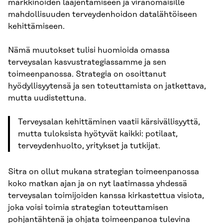
markkinoiden laajentamiseen ja viranomaisille
mahdollisuuden terveydenhoidon datalähtöiseen
kehittämiseen.
Nämä muutokset tulisi huomioida omassa
terveysalan kasvustrategiassamme ja sen
toimeenpanossa. Strategia on osoittanut
hyödyllisyytensä ja sen toteuttamista on jatkettava,
mutta uudistettuna.
Terveysalan kehittäminen vaatii kärsivällisyyttä,
mutta tuloksista hyötyvät kaikki: potilaat,
terveydenhuolto, yritykset ja tutkijat.
Sitra on ollut mukana strategian toimeenpanossa
koko matkan ajan ja on nyt laatimassa yhdessä
terveysalan toimijoiden kanssa kirkastettua visiota,
joka voisi toimia strategian toteuttamisen
pohjantähtenä ja ohjata toimeenpanoa tulevina