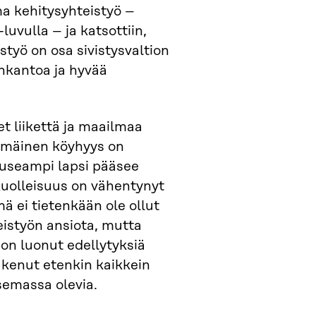
ma kehitysyhteistyö –
vulla – ja katsottiin,
styö on osa sivistysvaltion
nkantoa ja hyvää
et liikettä ja maailmaa
mmäinen köyhyys on
 useampi lapsi pääsee
kuolleisuus on vähentynyt
ä ei tietenkään ole ollut
eistyön ansiota, mutta
 on luonut edellytyksiä
tukenut etenkin kaikkein
emassa olevia.