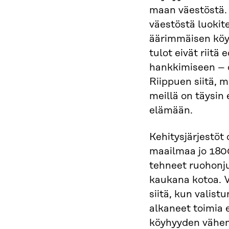
maan väestöstä.
väestöstä luokite
äärimmäisen köyhi
tulot eivät riitä
hankkimiseen – o
Riippuen siitä,
meillä on täysin 
elämään.
Kehitysjärjestöt
maailmaa jo 1800
tehneet ruohonju
kaukana kotoa. V
siitä, kun valist
alkaneet toimia 
köyhyyden vähent