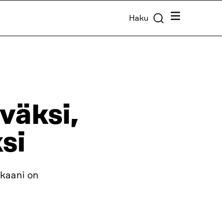
Valikko
Haku
väksi,
ksi
okaani on