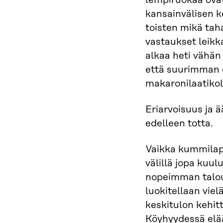
lempiruokaa ovat
kansainvälisen ke
toisten mikä ta
vastaukset leikka
alkaa heti vähän 
että suurimman o
makaronilaatikolla
Eriarvoisuus ja 
edelleen totta.
Vaikka kummila
välillä jopa kuu
nopeimman talou
luokitellaan viel
keskitulon kehit
Köyhyydessä elää