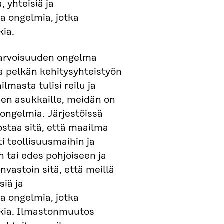
, yhteisiä ja
a ongelmia, jotka
kia.
iarvoisuuden ongelma
a pelkän kehitysyhteistyön
ilmasta tulisi reilu ja
 sen asukkaille, meidän on
 ongelmia. Järjestöissä
staa sitä, että maailma
ti teollisuusmaihin ja
n tai edes pohjoiseen ja
nvastoin sitä, että meillä
siä ja
a ongelmia, jotka
kkia. Ilmastonmuutos