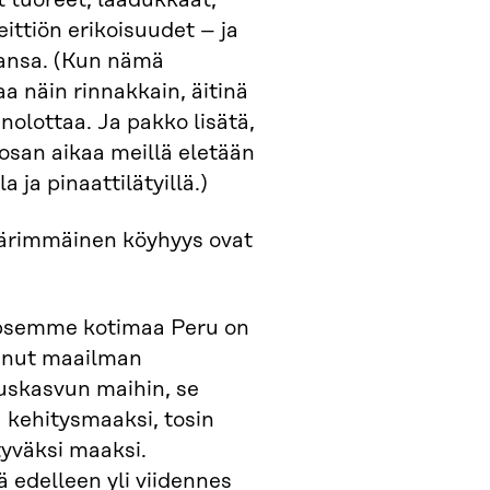
 tuoreet, laadukkaat,
ittiön erikoisuudet – ja
hansa. (Kun nämä
a näin rinnakkain, äitinä
nolottaa. Ja pakko lisätä,
san aikaa meillä eletään
 ja pinaattilätyillä.)
äärimmäinen köyhyys ovat
psemme kotimaa Peru on
lunut maailman
skasvun maihin, se
ä kehitysmaaksi, tosin
tyväksi maaksi.
 edelleen yli viidennes