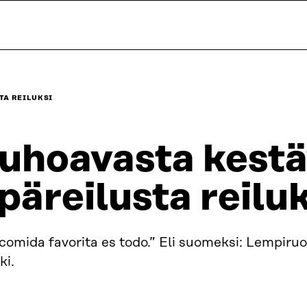
TA REILUKSI
uhoavasta kestä
päreilusta reilu
comida favorita es todo.” Eli suomeksi: Lempiru
ki.