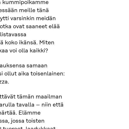
va kummipoikamme
essään meille tänä
ytti varsinkin meidän
jotka ovat saaneet elää
listavassa
sä koko ikänsä. Miten
aa voi olla kaikki?
tauksensa samaan
 ollut aika toisenlainen:
zza.
yttävät tämän maailman
rulla tavalla – niin että
märtää. Elämme
sa, jossa toisten