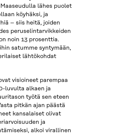
 Maaseudulla lähes puolet
llaan köyhäksi, ja
ä – siis heitä, joiden
 edes peruselintarvikkeiden
n noin 13 prosenttia.
 mihin satumme syntymään,
erilaiset lähtökohdat
 ovat visioineet parempaa
-luvulta alkaen ja
uritason työtä sen eteen
asta pitkän ajan päästä
uneet kansalaiset olivat
eriarvoisuuden ja
ämiseksi, alkoi virallinen