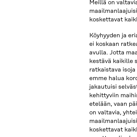
Meillä on valtavia
maailmanlaajuisi
koskettavat kaik
Köyhyyden ja er
ei koskaan ratke
avulla. Jotta maa
kestävä kaikille
ratkaistava isoja
emme halua koro
jakautuisi selväs
kehittyviin maihi
etelään, vaan päi
on valtavia, yhtei
maailmanlaajuisi
koskettavat kai