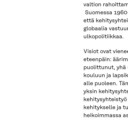
valtion rahoitta
Suomessa 1960-lu
että kehitysyhtei
globaalia vastuu
ulkopolitiikkaa.
Visiot ovat viene
eteenpäin: ääri
puolittunut, yhä
kouluun ja lapsi
alle puoleen. Täm
yksin kehitysyht
kehitysyhteistyö
kehitykselle ja 
heikoimmassa as