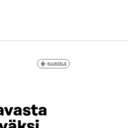
KUUNTELE
avasta
väksi,