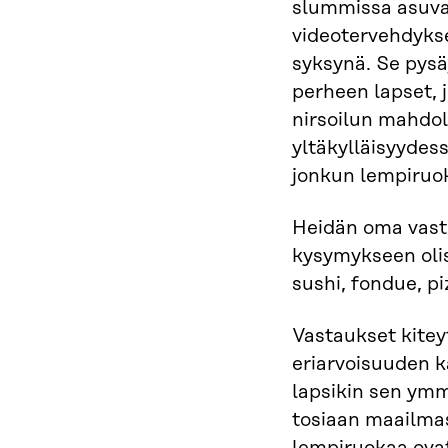
slummissa asu
videotervehdyks
syksynä. Se pysä
perheen lapset, 
nirsoilun mahdol
yltäkylläisyydes
jonkun lempiruok
Heidän oma vas
kysymykseen olisi
sushi, fondue, pi
Vastaukset kite
eriarvoisuuden ka
lapsikin sen ym
tosiaan maailmas