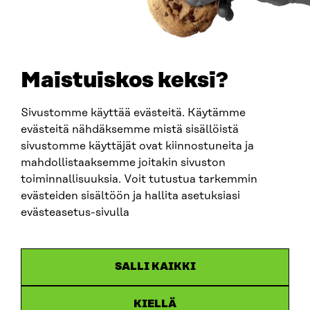
PUHELIN
+358 294 618 991
SÄHKÖPOSTI
etunimi.sukunimi@sitra.fi
sitra@sitra.fi
Maistuiskos keksi?
Sivustomme käyttää evästeitä. Käytämme
SITRA SOSIAALISESSA MEDIASSA
evästeitä nähdäksemme mistä sisällöistä
sivustomme käyttäjät ovat kiinnostuneita ja
LinkedIn
mahdollistaaksemme joitakin sivuston
Instagram
toiminnallisuuksia. Voit tutustua tarkemmin
YouTube
evästeiden sisältöön ja hallita asetuksiasi
evästeasetus-sivulla
Sitra 2025
SALLI KAIKKI
Tietosuoja
KIELLÄ