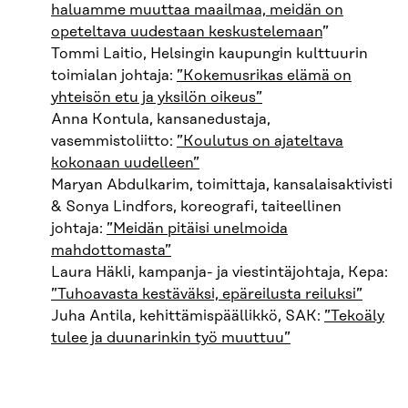
haluamme muuttaa maailmaa, meidän on
opeteltava uudestaan keskustelemaan
”
Tommi Laitio, Helsingin kaupungin kulttuurin
toimialan johtaja:
”Kokemusrikas elämä on
yhteisön etu ja yksilön oikeus”
Anna Kontula, kansanedustaja,
vasemmistoliitto:
”Koulutus on ajateltava
kokonaan uudelleen”
Maryan Abdulkarim, toimittaja, kansalaisaktivisti
& Sonya Lindfors, koreografi, taiteellinen
johtaja:
”Meidän pitäisi unelmoida
mahdottomasta”
Laura Häkli, kampanja- ja viestintäjohtaja, Kepa:
”Tuhoavasta kestäväksi, epäreilusta reiluksi”
Juha Antila, kehittämispäällikkö, SAK:
”Tekoäly
tulee ja duunarinkin työ muuttuu”