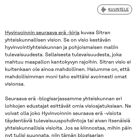
KUUNTELE
Hyvinvoinnin seuraava erä -kirja
kuvaa Sitran
yhteiskunnallisen vision. Se on visio kestävän
hyvinvointiyhteiskunnan ja pohjoismaisen mallin
tulevaisuudesta. Sellaisesta tulevaisuudesta, joka
mahtuu maapallon kantokyvyn rajoihin. Sitran visio ei
kuitenkaan ole ainoa mahdollinen. Halumme on, että
mahdollisimman moni taho esittäisi avoimesti omat
visionsa.
Seuraava erä -blogisarjassamme yhteiskunnan eri
lohkojen edustajat esittävät omia visioajatuksiaan. Ne
voivat olla joko Hyvinvoinnin seuraava erä -visiota
täydentäviä tulevaisuuspohdintoja tai aivan itsenäisiä
yhteiskunnallisia visioita. Jos se kiinnostaa, mihin päin
nyt tulisi suunnata, niin tämän blogisarjan