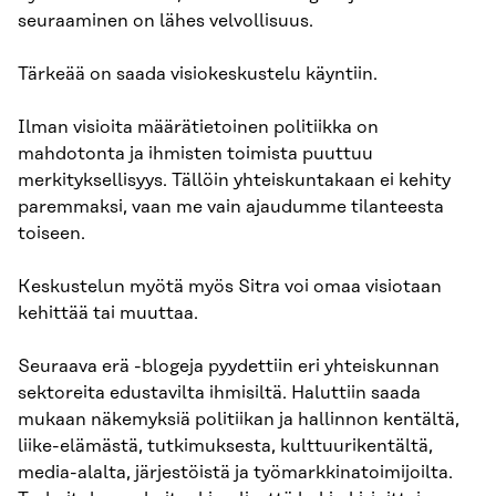
seuraaminen on lähes velvollisuus.
Tärkeää on saada visiokeskustelu käyntiin.
Ilman visioita määrätietoinen politiikka on
mahdotonta ja ihmisten toimista puuttuu
merkityksellisyys. Tällöin yhteiskuntakaan ei kehity
paremmaksi, vaan me vain ajaudumme tilanteesta
toiseen.
Keskustelun myötä myös Sitra voi omaa visiotaan
kehittää tai muuttaa.
Seuraava erä -blogeja pyydettiin eri yhteiskunnan
sektoreita edustavilta ihmisiltä. Haluttiin saada
mukaan näkemyksiä politiikan ja hallinnon kentältä,
liike-elämästä, tutkimuksesta, kulttuurikentältä,
media-alalta, järjestöistä ja työmarkkinatoimijoilta.