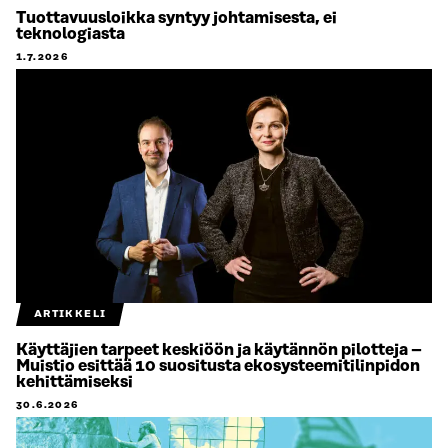
Tuottavuusloikka syntyy johtamisesta, ei
teknologiasta
1.7.2026
ARTIKKELI
Käyttäjien tarpeet keskiöön ja käytännön pilotteja –
Muistio esittää 10 suositusta ekosysteemitilinpidon
kehittämiseksi
30.6.2026