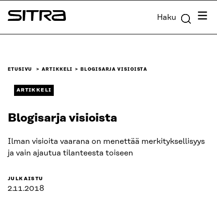
Siirry
Valik
Haku
suoraan
Sitra
sisältöön
↓
ETUSIVU
ARTIKKELI
BLOGISARJA VISIOISTA
ARTIKKELI
Blogisarja visioista
Ilman visioita vaarana on menettää merkityksellisyys
ja vain ajautua tilanteesta toiseen
JULKAISTU
2.11.2018