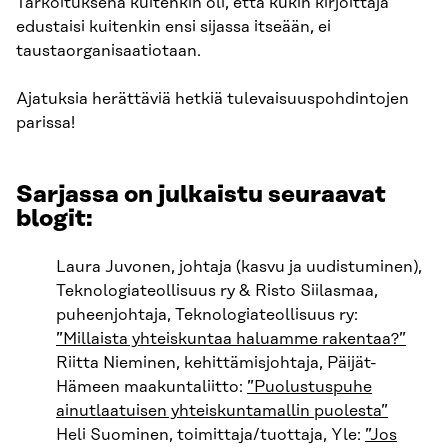
Tarkoituksena kuitenkin oli, että kukin kirjoittaja
edustaisi kuitenkin ensi sijassa itseään, ei
taustaorganisaatiotaan.
Ajatuksia herättäviä hetkiä tulevaisuuspohdintojen
parissa!
Sarjassa on julkaistu seuraavat
blogit:
Laura Juvonen, johtaja (kasvu ja uudistuminen),
Teknologiateollisuus ry & Risto Siilasmaa,
puheenjohtaja, Teknologiateollisuus ry:
”Millaista yhteiskuntaa haluamme rakentaa?”
Riitta Nieminen, kehittämisjohtaja, Päijät-
Hämeen maakuntaliitto:
”Puolustuspuhe
ainutlaatuisen yhteiskuntamallin puolesta”
Heli Suominen, toimittaja/tuottaja, Yle:
”Jos