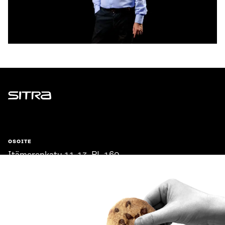
Sitra
OSOITE
Itämerenkatu 11-13, PL 160,
00181 Helsinki
Saapumisohjeet
Y-TUNNUS
0202132-3