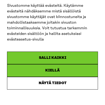
Sivustomme käyttää evästeitä. Käytämme
SITRA SOSIAALISESSA MEDIASSA
evästeitä nähdäksemme mistä sisällöistä
sivustomme käyttäjät ovat kiinnostuneita ja
LinkedIn
mahdollistaaksemme joitakin sivuston
Instagram
toiminnallisuuksia. Voit tutustua tarkemmin
YouTube
evästeiden sisältöön ja hallita asetuksiasi
evästeasetus-sivulla
Sitra 2025
SALLI KAIKKI
Tietosuoja
KIELLÄ
Evästeasetukset
Ilmoituskanava
NÄYTÄ TIEDOT
Saavutettavuusseloste
Asiakirjajulkisuus
Sitran digitaalinen viestintä ja verkkopalvelut