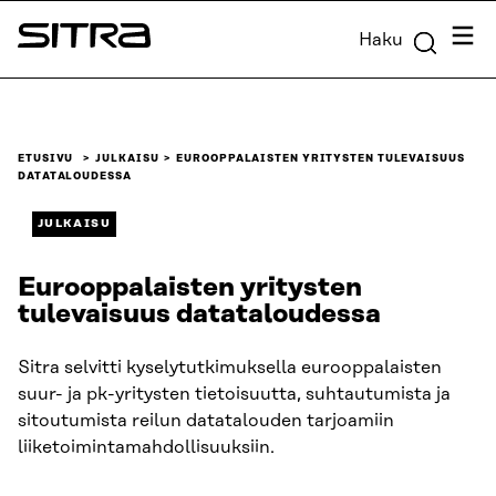
Siirry
Valik
Haku
suoraan
Sitra
sisältöön
↓
ETUSIVU
JULKAISU
EUROOPPALAISTEN YRITYSTEN TULEVAISUUS
DATATALOUDESSA
JULKAISU
Eurooppalaisten yritysten
tulevaisuus datataloudessa
Sitra selvitti kyselytutkimuksella eurooppalaisten
suur- ja pk-yritysten tietoisuutta, suhtautumista ja
sitoutumista reilun datatalouden tarjoamiin
liiketoimintamahdollisuuksiin.