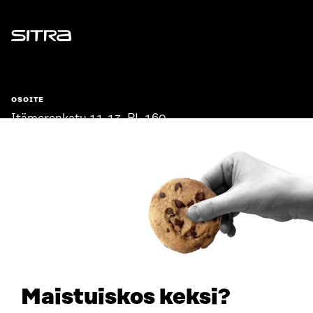
Sitra
OSOITE
Itämerenkatu 11-13, PL 160,
00181 Helsinki
Saapumisohjeet
Y-TUNNUS
0202132-3
PUHELIN
+358 294 618 991
SÄHKÖPOSTI
etunimi.sukunimi@sitra.fi
sitra@sitra.fi
Maistuiskos keksi?