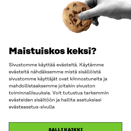
0202132-3
PUHELIN
+358 294 618 991
SÄHKÖPOSTI
etunimi.sukunimi@sitra.fi
sitra@sitra.fi
Maistuiskos keksi?
Sivustomme käyttää evästeitä. Käytämme
SITRA SOSIAALISESSA MEDIASSA
evästeitä nähdäksemme mistä sisällöistä
sivustomme käyttäjät ovat kiinnostuneita ja
LinkedIn
mahdollistaaksemme joitakin sivuston
Instagram
toiminnallisuuksia. Voit tutustua tarkemmin
YouTube
evästeiden sisältöön ja hallita asetuksiasi
evästeasetus-sivulla
Sitra 2025
SALLI KAIKKI