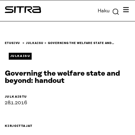
Siirry
Valik
Haku
suoraan
Sitra
sisältöön
↓
ETUSIVU
JULKAISU
GOVERNING THE WELFARE STATE AND…
JULKAISU
Governing the welfare state and
beyond: handout
JULKAISTU
28.1.2016
KIRJOITTAJAT