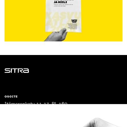
Sitra
OSOITE
Itämerenkatu 11-13, PL 160,
00181 Helsinki
Saapumisohjeet
Y-TUNNUS