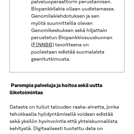
palveluoperaattorin perustamisen.
Biopankkilakia ollaan uudistamassa.
Genomilakiehdotuksen ja sen
myötä suunnitteilla olevan
Genomikeskuksen sekä hiljattain
perustetun Biopankkiosuuskunnan
(
FINNBB
) tavoitteena on
puolestaan edistää suomalaista
geenitutkimusta.
P
arempia palveluja ja hoitoa sekä uutta
liiketoimintaa
Datasta on tullut talouden raaka-ainetta, jonka
tehokkaalla hyödyntämisellä voidaan edistää
sekä yksilön hyvinvointia että yhteiskunnallista
kehitystä. Digitaalisesti tuotettu data on