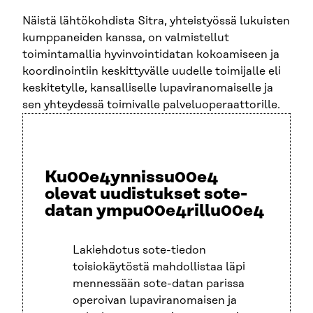
Näistä lähtökohdista Sitra, yhteistyössä lukuisten
kumppaneiden kanssa, on valmistellut
toimintamallia hyvinvointidatan kokoamiseen ja
koordinointiin keskittyvälle uudelle toimijalle eli
keskitetylle, kansalliselle lupaviranomaiselle ja
sen yhteydessä toimivalle palveluoperaattorille.
Ku00e4ynnissu00e4
olevat uudistukset sote-
datan ympu00e4rillu00e4
Lakiehdotus sote-tiedon
toisiokäytöstä mahdollistaa läpi
mennessään sote-datan parissa
operoivan lupaviranomaisen ja