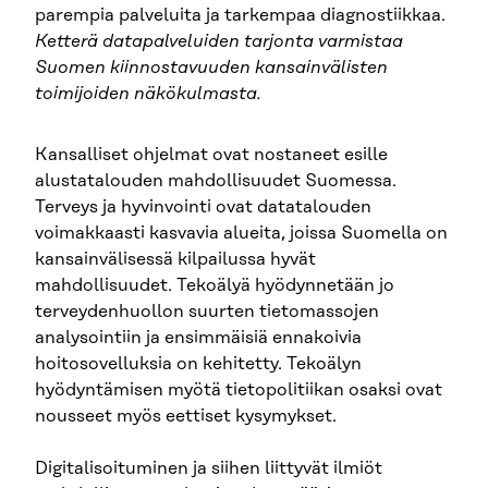
parempia palveluita ja tarkempaa diagnostiikkaa.
Ketterä datapalveluiden tarjonta varmistaa
Suomen kiinnostavuuden kansainvälisten
toimijoiden näkökulmasta
.
Kansalliset ohjelmat ovat nostaneet esille
alustatalouden mahdollisuudet Suomessa.
Terveys ja hyvinvointi ovat datatalouden
voimakkaasti kasvavia alueita, joissa Suomella on
kansainvälisessä kilpailussa hyvät
mahdollisuudet. Tekoälyä hyödynnetään jo
terveydenhuollon suurten tietomassojen
analysointiin ja ensimmäisiä ennakoivia
hoitosovelluksia on kehitetty. Tekoälyn
hyödyntämisen myötä tietopolitiikan osaksi ovat
nousseet myös eettiset kysymykset.
Digitalisoituminen ja siihen liittyvät ilmiöt