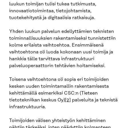
luukun toimijan tulisi tukea tutkimusta,
innovaatiotoimintaa, tietojohtamista,
tuotekehitystä ja digitaalisia ratkaisuja.
Yhden luukun palvelun edellyttämien teknisten
toiminnallisuuksien rakentamiseksi tunnistettiin
kolme erilaista vaihtoehtoa. Ensimmäisenä
vaihtoehtona oli luoda kokonaan uusi toimija ja
hankkia tälle tarvittava infrastruktuuri
palveluoperaattorin tehtävien hoitamiseksi.
Toisena vaihtoehtona oli sopia eri toimijoiden
kesken uuden toimintamallin rakentamisesta
kehittämällä esimerkiksi CSC:n (Tieteen
tietotekniikan keskus Oy)
[2]
palveluita ja teknistä
infrastruktuuria.
Toimijoiden välisen yhteistyön kehittäminen
nähtiin tärkeäksi, joten päädyttiin kolmanteen