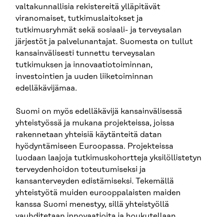
valtakunnallisia rekistereitä ylläpitävät
viranomaiset, tutkimuslaitokset ja
tutkimusryhmät sekä sosiaali- ja terveysalan
järjestöt ja palvelunantajat. Suomesta on tullut
kansainvälisesti tunnettu terveysalan
tutkimuksen ja innovaatiotoiminnan,
investointien ja uuden liiketoiminnan
edelläkävijämaa.
Suomi on myös edelläkävijä kansainvälisessä
yhteistyössä ja mukana projekteissa, joissa
rakennetaan yhteisiä käytänteitä datan
hyödyntämiseen Euroopassa. Projekteissa
luodaan laajoja tutkimuskohortteja yksilöllistetyn
terveydenhoidon toteutumiseksi ja
kansanterveyden edistämiseksi. Tekemällä
yhteistyötä muiden eurooppalaisten maiden
kanssa Suomi menestyy, sillä yhteistyöllä
vauhditetaan innovaatioita ja houkutellaan