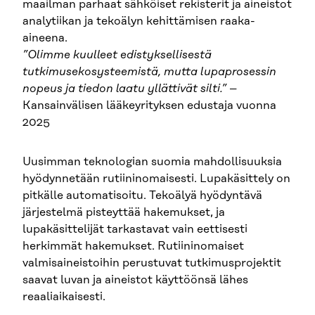
maailman parhaat sähköiset rekisterit ja aineistot
analytiikan ja tekoälyn kehittämisen raaka-
aineena.
”Olimme kuulleet edistyksellisestä
tutkimusekosysteemistä, mutta lupaprosessin
nopeus ja tiedon laatu yllättivät silti.”
–
Kansainvälisen lääkeyrityksen edustaja vuonna
2025
Uusimman teknologian suomia mahdollisuuksia
hyödynnetään rutiininomaisesti. Lupakäsittely on
pitkälle automatisoitu. Tekoälyä hyödyntävä
järjestelmä pisteyttää hakemukset, ja
lupakäsittelijät tarkastavat vain eettisesti
herkimmät hakemukset. Rutiininomaiset
valmisaineistoihin perustuvat tutkimusprojektit
saavat luvan ja aineistot käyttöönsä lähes
reaaliaikaisesti.