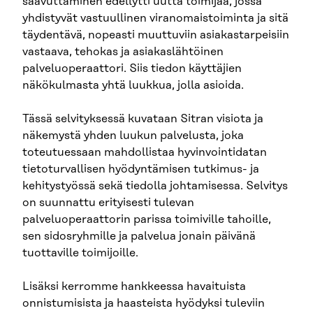
saavuttaminen edellytti uutta toimijaa, jossa
yhdistyvät vastuullinen viranomaistoiminta ja sitä
täydentävä, nopeasti muuttuviin asiakastarpeisiin
vastaava, tehokas ja asiakaslähtöinen
palveluoperaattori. Siis tiedon käyttäjien
näkökulmasta yhtä luukkua, jolla asioida.
Tässä selvityksessä kuvataan Sitran visiota ja
näkemystä yhden luukun palvelusta, joka
toteutuessaan mahdollistaa hyvinvointidatan
tietoturvallisen hyödyntämisen tutkimus- ja
kehitystyössä sekä tiedolla johtamisessa. Selvitys
on suunnattu erityisesti tulevan
palveluoperaattorin parissa toimiville tahoille,
sen sidosryhmille ja palvelua jonain päivänä
tuottaville toimijoille.
Lisäksi kerromme hankkeessa havaituista
onnistumisista ja haasteista hyödyksi tuleviin