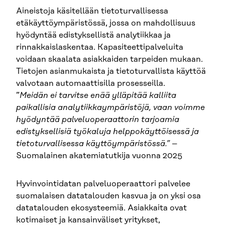
Aineistoja käsitellään tietoturvallisessa
etäkäyttöympäristössä, jossa on mahdollisuus
hyödyntää edistyksellistä analytiikkaa ja
rinnakkaislaskentaa. Kapasiteettipalveluita
voidaan skaalata asiakkaiden tarpeiden mukaan.
Tietojen asianmukaista ja tietoturvallista käyttöä
valvotaan automaattisilla prosesseilla.
”
Meidän ei tarvitse enää ylläpitää kalliita
paikallisia analytiikkaympäristöjä, vaan voimme
hyödyntää palveluoperaattorin tarjoamia
edistyksellisiä työkaluja helppokäyttöisessä ja
tietoturvallisessa käyttöympäristössä.”
–
Suomalainen akatemiatutkija vuonna 2025
Hyvinvointidatan palveluoperaattori palvelee
suomalaisen datatalouden kasvua ja on yksi osa
datatalouden ekosysteemiä. Asiakkaita ovat
kotimaiset ja kansainväliset yritykset,