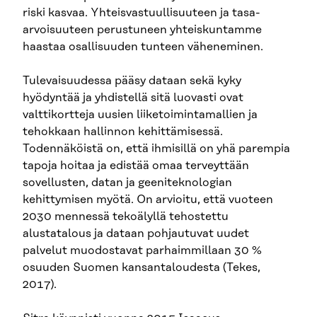
riski kasvaa. Yhteisvastuullisuuteen ja tasa-
arvoisuuteen perustuneen yhteiskuntamme
haastaa osallisuuden tunteen väheneminen.
Tulevaisuudessa pääsy dataan sekä kyky
hyödyntää ja yhdistellä sitä luovasti ovat
valttikortteja uusien liiketoimintamallien ja
tehokkaan hallinnon kehittämisessä.
Todennäköistä on, että ihmisillä on yhä parempia
tapoja hoitaa ja edistää omaa terveyttään
sovellusten, datan ja geeniteknologian
kehittymisen myötä. On arvioitu, että vuoteen
2030 mennessä tekoälyllä tehostettu
alustatalous ja dataan pohjautuvat uudet
palvelut muodostavat parhaimmillaan 30 %
osuuden Suomen kansantaloudesta (Tekes,
2017).