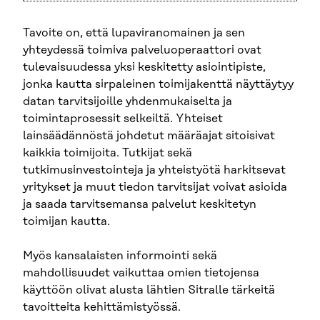
Tavoite on, että lupaviranomainen ja sen
yhteydessä toimiva palveluoperaattori ovat
tulevaisuudessa yksi keskitetty asiointipiste,
jonka kautta sirpaleinen toimijakenttä näyttäytyy
datan tarvitsijoille yhdenmukaiselta ja
toimintaprosessit selkeiltä. Yhteiset
lainsäädännöstä johdetut määräajat sitoisivat
kaikkia toimijoita. Tutkijat sekä
tutkimusinvestointeja ja yhteistyötä harkitsevat
yritykset ja muut tiedon tarvitsijat voivat asioi­da
ja saada tarvitsemansa palvelut keskitetyn
toimijan kautta.
Myös kansalaisten informointi sekä
mahdollisuudet vaikuttaa omien tietojensa
käyttöön olivat alusta lähtien Sitralle tärkeitä
tavoitteita kehittämistyössä.