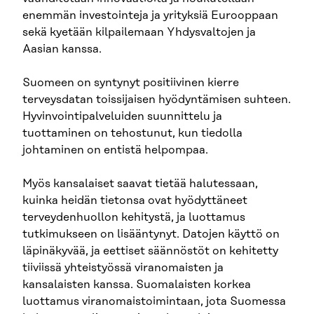
enemmän investointeja ja yrityksiä Eurooppaan
sekä kyetään kilpailemaan Yhdysvaltojen ja
Aasian kanssa.
Suomeen on syntynyt positiivinen kierre
terveysdatan toissijaisen hyödyntämisen suhteen.
Hyvinvointipalveluiden suunnittelu ja
tuottaminen on tehostunut, kun tiedolla
johtaminen on entistä helpompaa.
Myös kansalaiset saavat tietää halutessaan,
kuinka heidän tietonsa ovat hyödyttäneet
terveydenhuollon kehitystä, ja luottamus
tutkimukseen on lisääntynyt. Datojen käyttö on
läpinäkyvää, ja eettiset säännöstöt on kehitetty
tiiviissä yhteistyössä viranomaisten ja
kansalaisten kanssa. Suomalaisten korkea
luottamus viranomaistoimintaan, jota Suomessa