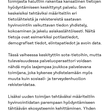
toimijasta haluttiin rakentaa kansallinen tietojen
hyödyntämiseen keskittynyt palvelu. Sen
keskeisiksi tehtäviksi määriteltiin eri
tietolähteistä ja rekistereistä saatavan
hyvinvointiin vaikuttavan tiedon yhdistely,
kokoaminen ja jakelu asiakaslähtöisesti. Näitä
tietoja ovat esimerkiksi potilastiedot,
demografiset tiedot, elintapatiedot ja avoin data.
Tässä vaiheessa keskityttiin sote-tietoihin, mutta
tulevaisuudessa palveluoperaattori voidaan
nähdä myös laajempaa joukkoa palvelevana
toimijana, joka kykenee yhdistelemään myös
muuta kuin sosiaali- ja terveydenhuollon
rekisteridataa.
Lisäksi uuden toimijan tehtäväksi määriteltiin
hyvinvointidatan parempaan hyödyntämiseen
tähtäävän ekosysteemin kehittäminen. Yhden