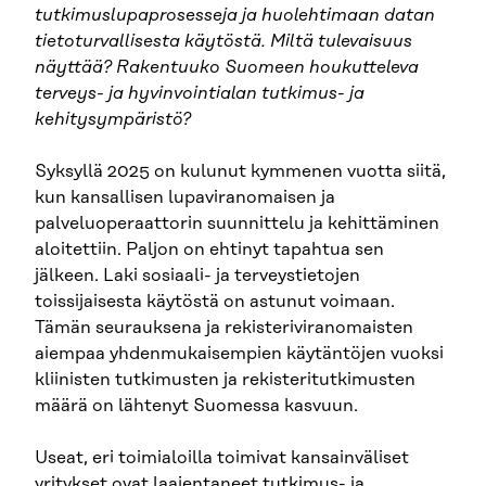
tutkimuslupaprosesseja ja huolehtimaan datan
tietoturvallisesta käytöstä. Miltä tulevaisuus
näyttää? Rakentuuko Suomeen houkutteleva
terveys- ja hyvinvointialan tutkimus- ja
kehitysympäristö?
Syksyllä 2025 on kulunut kymmenen vuotta siitä,
kun kansallisen lupaviranomaisen ja
palveluoperaattorin suunnittelu ja kehittäminen
aloitettiin. Paljon on ehtinyt tapahtua sen
jälkeen. Laki sosiaali- ja terveystietojen
toissijaisesta käytöstä on astunut voimaan.
Tämän seurauksena ja rekisteriviranomaisten
aiempaa yhdenmukaisempien käytäntöjen vuoksi
kliinisten tutkimusten ja rekisteritutkimusten
määrä on lähtenyt Suomessa kasvuun.
Useat, eri toimialoilla toimivat kansainväliset
yritykset ovat laajentaneet tutkimus- ja