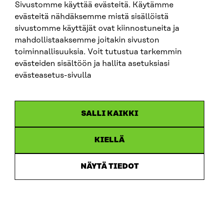
Sivustomme käyttää evästeitä. Käytämme
käyttöönottoon.
evästeitä nähdäksemme mistä sisällöistä
sivustomme käyttäjät ovat kiinnostuneita ja
Painetta palveluoperaattorin perustamiselle
mahdollistaaksemme joitakin sivuston
luovat myös erilaiset yhteiskuntaa muokkaavat
toiminnallisuuksia. Voit tutustua tarkemmin
muutosajurit, joita ovat esimerkiksi digitalisaatio,
evästeiden sisältöön ja hallita asetuksiasi
yksilöllinen lääketiede, keinoäly,
evästeasetus-sivulla
sensoriteknologia, bioteknologian ja
farmakologian teknologinen kehitys, digitaalisten
alustojen nopea kehittyminen sekä ICT-
SALLI KAIKKI
palvelujen ja tuotannon globalisaatio. Myös
lohkoketjuteknologia kehittyy jatkuvasti. Sillä
ennakoidaan olevan toimintatapoja laajasti
KIELLÄ
muuttavia ominaisuuksia.
NÄYTÄ TIEDOT
Kuinka palveluoperaattori palvelee suomalaista
datataloutta?
Keskitetyn yhden luukun datan käyttöön lupia