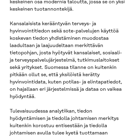
keskeinen osa modernia taloutta, jossa se on yksi
keskeinen tuotannontekijä.
Kansalaisista kerääntyvän terveys- ja
hyvinvointitiedon sekä sote-palvelujen käyttöä
koskevan tiedon yhdistäminen muodostaa
laadultaan ja laajuudeltaan merkittävän
tietopohjan, josta hyötyvät kansalaiset, sosiaali-
ja terveyspalve­lujärjestelmä, tutkimuslaitokset
sekä yritykset. Suomessa tilanne on kuitenkin
pitkään ollut se, että yksilöistä kerätty
hyvinvointidata, kuten potilas- ja elintapatiedot,
on hajallaan eri järjestelmissä ja dataa on vaikea
hyödyntää.
Tulevaisuudessa analytiikan, tiedon
hyödyntämisen ja tiedolla johtamisen merkitys
kuitenkin korostuu entisestään ja tiedolla
johtamisen avulla tulee kyetä tuottamaan