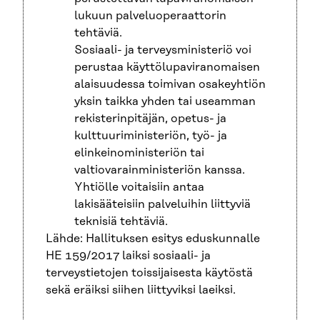
lukuun palveluoperaattorin
tehtäviä.
Sosiaali- ja terveysministeriö voi
perustaa käyttölupaviranomaisen
alaisuudessa toimivan osakeyhtiön
yksin taikka yhden tai useamman
rekisterinpitäjän, opetus- ja
kulttuuriministeriön, työ- ja
elinkeinoministeriön tai
valtiovarainministeriön kanssa.
Yhtiölle voitaisiin antaa
lakisääteisiin palveluihin liittyviä
teknisiä tehtäviä.
Lähde: Hallituksen esitys eduskunnalle
HE 159/2017 laiksi sosiaali- ja
terveystietojen toissijaisesta käytöstä
sekä eräiksi siihen liittyviksi laeiksi.