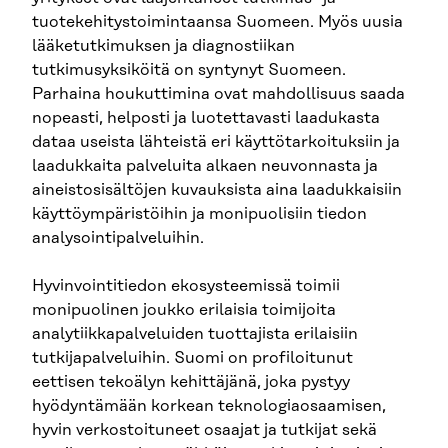
tuotekehitystoimintaansa Suomeen. Myös uusia
lääketutkimuksen ja diagnostiikan
tutkimusyksiköitä on syntynyt Suomeen.
Parhaina houkuttimina ovat mahdollisuus saada
nopeasti, helposti ja luotettavasti laadukasta
dataa useista lähteistä eri käyttötarkoituksiin ja
laadukkaita palveluita alkaen neuvonnasta ja
aineistosisältöjen kuvauksista aina laadukkaisiin
käyttöympäristöihin ja monipuolisiin tiedon
analysointipalveluihin.
Hyvinvointitiedon ekosysteemissä toimii
monipuolinen joukko erilaisia toimijoita
analytiikkapalveluiden tuottajista erilaisiin
tutkijapalveluihin. Suomi on profiloitunut
eettisen tekoälyn kehittäjänä, joka pystyy
hyödyntämään korkean teknologiaosaamisen,
hyvin verkostoituneet osaajat ja tutkijat sekä