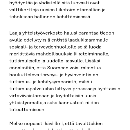
hyödyntää ja yhdistellä sitä luovasti ovat
valttikortteja uusien liiketoimintamallien ja
tehokkaan hallinnon kehittämisessä.
Laaja yhteistyöverkosto halusi parantaa tiedon
avulla edellytyksiä entistä laadukkaammalle
sosiaali- ja terveydenhuollolle sekä luoda
merkittäviä mahdollisuuksia liiketoiminnalle,
tutkimukselle ja uudelle kasvulle. Lisäksi
ennakoitiin, että Suomeen voisi rakentua
houkutteleva terveys- ja hyvinvointialan
tutkimus- ja kehitysympäristö, mikäli
tutkimuspalveluihin liittyviä prosesseja kyettäisiin
virtaviivaistamaan ja löydettäisiin uusia
yhteistyömalleja sekä kannusteet niiden
toteuttamiseen.
Melko nopeasti kävi ilmi, että tavoitteiden