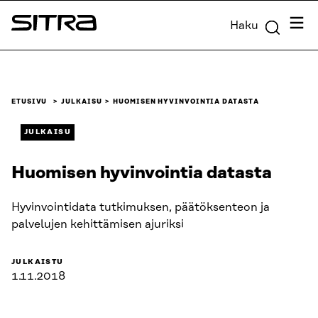
Siirry
Valik
Haku
suoraan
Sitra
sisältöön
↓
ETUSIVU
JULKAISU
HUOMISEN HYVINVOINTIA DATASTA
JULKAISU
Huomisen hyvinvointia datasta
Hyvinvointidata tutkimuksen, päätöksenteon ja
palvelujen kehittämisen ajuriksi
JULKAISTU
1.11.2018