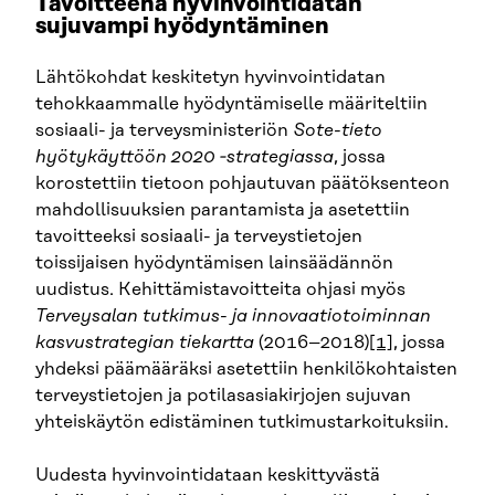
Tavoitteena hyvinvointidatan
sujuvampi hyödyntäminen
Lähtökohdat keskitetyn hyvinvointidatan
tehokkaammalle hyödyntämiselle määriteltiin
sosiaali- ja terveysministeriön
Sote-tieto
hyötykäyttöön 2020 ‑strategiassa
, jossa
korostettiin tietoon pohjautuvan päätöksenteon
mahdollisuuksien parantamista ja asetettiin
tavoitteeksi sosiaali- ja terveystietojen
toissijaisen hyödyntämisen lainsäädännön
uudistus. Kehittämistavoitteita ohjasi myös
Terveysalan tutkimus- ja innovaatiotoiminnan
kasvustrategian tiekartta
(2016–2018)
[1]
, jossa
yhdeksi päämääräksi asetettiin henkilökohtaisten
terveystietojen ja potilasasiakirjojen sujuvan
yhteiskäytön edistäminen tutkimustarkoituksiin.
Uudesta hyvinvointidataan keskittyvästä