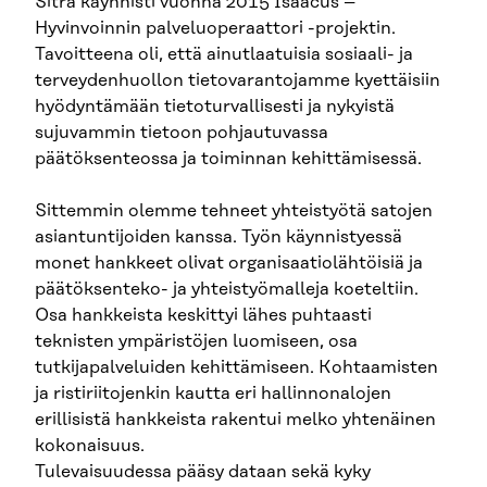
Sitra käynnisti vuonna 2015 Isaacus –
Hyvinvoinnin palveluoperaattori -projektin.
Tavoitteena oli, että ainutlaatuisia sosiaali- ja
terveydenhuollon tietovarantojamme kyettäisiin
hyödyntämään tietoturvallisesti ja nykyistä
sujuvammin tietoon pohjautuvassa
päätöksenteossa ja toiminnan kehittämisessä.
Sittemmin olemme tehneet yhteistyötä satojen
asiantuntijoiden kanssa. Työn käynnistyessä
monet hankkeet olivat organisaatiolähtöisiä ja
päätöksenteko- ja yhteistyömalleja koeteltiin.
Osa hankkeista keskittyi lähes puhtaasti
teknisten ympäristöjen luomiseen, osa
tutkijapalveluiden kehittämiseen. Kohtaamisten
ja ristiriitojenkin kautta eri hallinnonalojen
erillisistä hankkeista rakentui melko yhtenäinen
kokonaisuus.
Tulevaisuudessa pääsy dataan sekä kyky