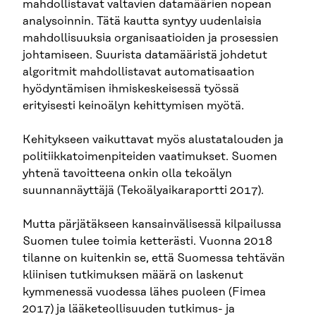
mahdollistavat valtavien datamäärien nopean
analysoinnin. Tätä kautta syntyy uudenlaisia
mahdollisuuksia organisaatioiden ja prosessien
johtamiseen. Suurista datamääristä johdetut
algoritmit mahdollistavat automatisaation
hyödyntämisen ihmiskeskeisessä työssä
erityisesti keinoälyn kehittymisen myötä.
Kehitykseen vaikuttavat myös alustatalouden ja
politiikkatoimenpiteiden vaatimukset. Suomen
yhtenä tavoitteena onkin olla tekoälyn
suunnannäyttäjä (Tekoälyaikaraportti 2017).
Mutta pärjätäkseen kansainvälisessä kilpailussa
Suomen tulee toimia ketterästi. Vuonna 2018
tilanne on kuitenkin se, että Suomessa tehtävän
kliinisen tutkimuksen määrä on laskenut
kymmenessä vuodessa lähes puoleen (Fimea
2017) ja lääketeollisuuden tutkimus- ja