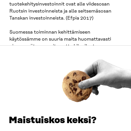
tuotekehitysinvestoinnit ovat alle viidesosan
Ruotsin investoinneista ja alle seitsemäsosan
Tanskan investoinneista. (Efpia 2017)
Suomessa toiminnan kehittämiseen
käytössämme on suuria maita huomattavasti
pienemmät resurssit, mutta kilpailuetunamme on
isoja maita dynaamisempien ja lukumäärältään
harvempien toimijoiden yhteistyö, joka
mahdollistaa muita maita nopeamman
suunnitelmien toimeenpanon.
Jos datan mahdollisuuksia ei kyetä
täysimittaisesti hyödyntämään, aiheuttaa se
haasteita sekä tulevaisuuden palveluiden että
liiketoiminnan kehittymiselle. Yritysten kilpailu-
ja uudistumiskyky kansainvälisillä markkinoilla
Maistuiskos keksi?
perustuu datan hyödyntämiseen sekä uusien
teknologioiden omaksumiseen ja