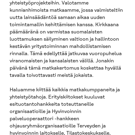
yhteistyöprojekteihin. Valotamme
kunnianhimoista matkaamme, jossa valmisteltiin
uutta lainsäädäntöä samaan aikaa uuden
toimintamallin kehittämisen kanssa. Kirkkaana
päämääränä on varmistaa suomalaisten
luottamuksen säilyminen valtioon ja hallintoon
kestävän yritystoiminnan mahdollistamisen
rinnalla. Tämä edellyttää jatkuvaa vuoropuhelua
viranomaisten ja kansalaisten välillä. Jonakin
päivänä tämä matkakertomus koskettaa hyvällä
tavalla toivottavasti meistä jokaista.
Haluamme kiittää kaikkia matkakumppaneita ja
yhteistyötahoja. Erityiskiitokset kuuluvat
esituotantohankkeita toteuttaneille
organisaatioille ja Hyvinvoinnin
palveluoperaattori -hankkeen
ohjausryhmäorganisaatioille Terveyden ja
hyvinvoinnin laitokselle, Tilastokeskukselle,