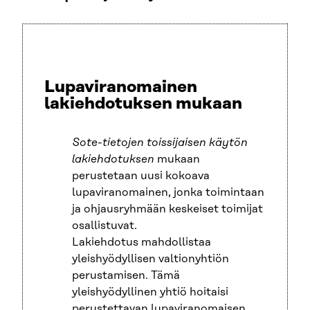
Lupaviranomainen
lakiehdotuksen mukaan
Sote-tietojen toissijaisen käytön
lakiehdotuksen
mukaan
perustetaan uusi kokoava
lupaviranomainen, jonka toimintaan
ja ohjausryhmään keskeiset toimijat
osallistuvat.
Lakiehdotus mahdollistaa
yleishyödyllisen valtionyhtiön
perustamisen. Tämä
yleishyödyllinen yhtiö hoitaisi
perustettavan lupaviranomaisen