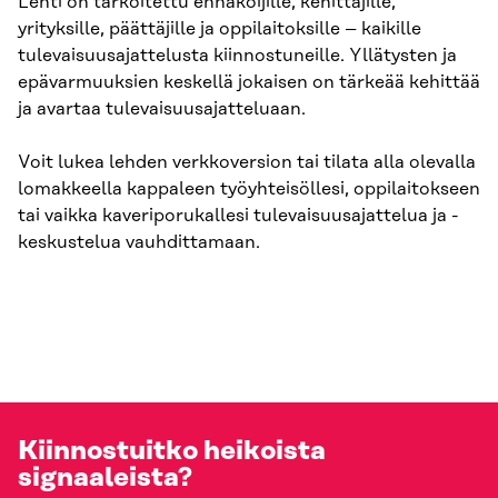
Lehti on tarkoitettu ennakoijille, kehittäjille,
yrityksille, päättäjille ja oppilaitoksille – kaikille
tulevaisuusajattelusta kiinnostuneille. Yllätysten ja
epävarmuuksien keskellä jokaisen on tärkeää kehittää
ja avartaa tulevaisuusajatteluaan.
Voit lukea lehden verkkoversion tai tilata alla olevalla
lomakkeella kappaleen työyhteisöllesi, oppilaitokseen
tai vaikka kaveriporukallesi tulevaisuusajattelua ja -
keskustelua vauhdittamaan.
Kiinnostuitko heikoista
signaaleista?