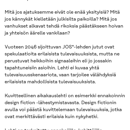
Mitä jos ajatuksemme eivät ole enää yksityisiä? Mitä
jos kännykät kielletään julkisilta paikoilla? Mitä jos
vanhukset alkavat tehdä rikoksia päästäkseen hoivan
ja yhteisön äärelle vankilaan?
Vuoteen 2046 sijoittuvan JOS*-lehden jutut ovat
spekulaatioita erilaisista tulevaisuuksista, mutta ne
perustuvat heikkoihin signaaleihin eli jo jossakin
tapahtuneisiin asioihin. Lehti ei kuvaa yhtä
tulevaisuusskenaariota, vaan tarjoilee välähdyksiä
erilaisista mahdollisista tulevaisuuksista.
Kuvitteellinen aikakauslehti on esimerkki ennakoinnin
design fiction -lähestymistavasta. Design fictionin
avulla voi päästä kuvittelemaan tulevaisuuksia, jotka
ovat merkittävästi erilaisia kuin nykyhetki.