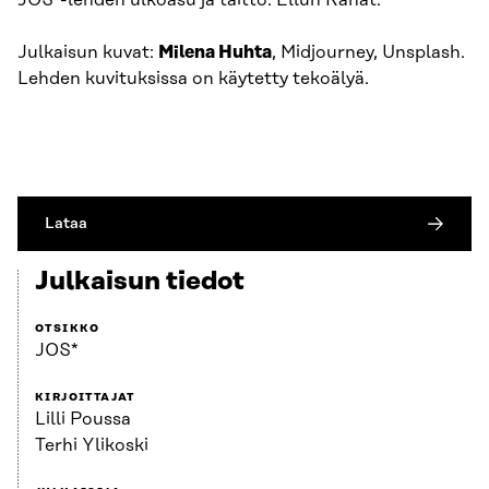
JOS*-lehden ulkoasu ja taitto: Ellun Kanat.
Julkaisun kuvat:
Milena Huhta
, Midjourney, Unsplash.
Lehden kuvituksissa on käytetty tekoälyä.
Lataa
Julkaisun tiedot
OTSIKKO
JOS*
KIRJOITTAJAT
Lilli Poussa
Terhi Ylikoski