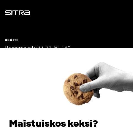
Sitra
OSOITE
Itämerenkatu 11-13, PL 160,
00181 Helsinki
Saapumisohjeet
Y-TUNNUS
0202132-3
PUHELIN
+358 294 618 991
SÄHKÖPOSTI
etunimi.sukunimi@sitra.fi
sitra@sitra.fi
Maistuiskos keksi?