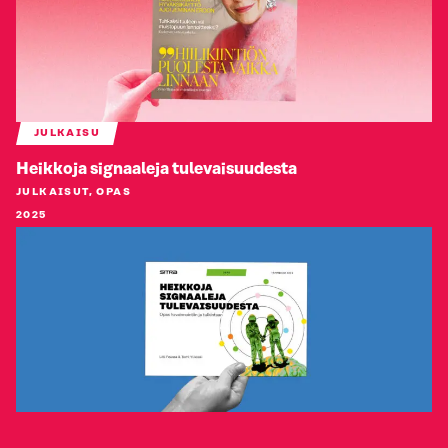
JULKAISU
Heikkoja signaaleja tulevaisuudesta
JULKAISUT, OPAS
2025