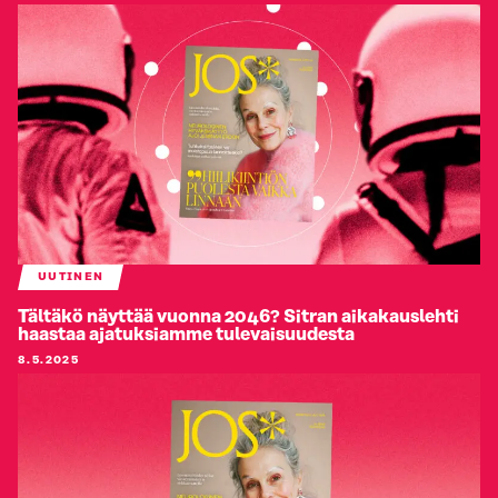
UUTINEN
Tältäkö näyttää vuonna 2046? Sitran aikakauslehti
haastaa ajatuksiamme tulevaisuudesta
8.5.2025