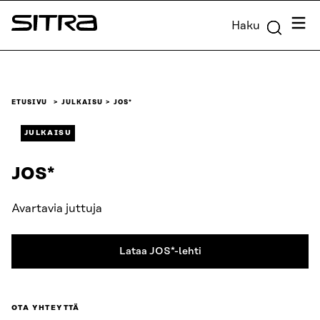
Siirry
Valik
Haku
suoraan
Sitra
sisältöön
↓
ETUSIVU
JULKAISU
JOS*
JULKAISU
JOS*
Avartavia juttuja
Lataa JOS*-lehti
OTA YHTEYTTÄ