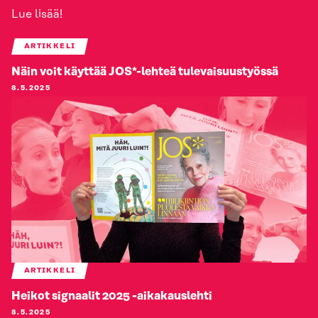
Lue lisää!
ARTIKKELI
Näin voit käyttää JOS*-lehteä tulevaisuustyössä
8.5.2025
ARTIKKELI
Heikot signaalit 2025 -aikakauslehti
8.5.2025