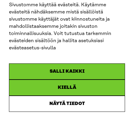
Sivustomme käyttää evästeitä. Käytämme
SITRA SOSIAALISESSA MEDIASSA
evästeitä nähdäksemme mistä sisällöistä
sivustomme käyttäjät ovat kiinnostuneita ja
LinkedIn
mahdollistaaksemme joitakin sivuston
Instagram
toiminnallisuuksia. Voit tutustua tarkemmin
YouTube
evästeiden sisältöön ja hallita asetuksiasi
evästeasetus-sivulla
Sitra 2025
SALLI KAIKKI
Tietosuoja
KIELLÄ
Evästeasetukset
Ilmoituskanava
NÄYTÄ TIEDOT
Saavutettavuusseloste
Asiakirjajulkisuus
Sitran digitaalinen viestintä ja verkkopalvelut