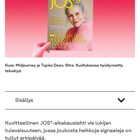
Kuva: Midjourney ja Topias Dean, Sitra. Kuvituksessa hyödynnetty
tekoälyä.
Sisällys
Kuvitteellinen JOS*-aikakauslehti vie lukijan
tulevaisuuteen, jossa joukosta heikkoja signaaleja on
tullut arkipäivää.