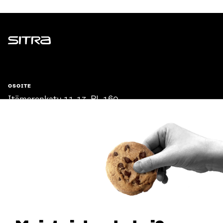
Sitra
OSOITE
Itämerenkatu 11-13, PL 160,
00181 Helsinki
Saapumisohjeet
Y-TUNNUS
0202132-3
PUHELIN
+358 294 618 991
SÄHKÖPOSTI
etunimi.sukunimi@sitra.fi
sitra@sitra.fi