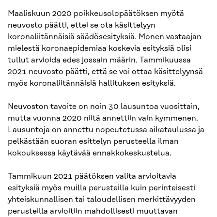
Maaliskuun 2020 poikkeusolopäätöksen myötä
neuvosto päätti, ettei se ota käsittelyyn
koronaliitännäisiä säädösesityksiä. Monen vastaajan
mielestä koronaepidemiaa koskevia esityksiä olisi
tullut arvioida edes jossain määrin. Tammikuussa
2021 neuvosto päätti, että se voi ottaa käsittelyynsä
myös koronaliitännäisiä hallituksen esityksiä.
Neuvoston tavoite on noin 30 lausuntoa vuosittain,
mutta vuonna 2020 niitä annettiin vain kymmenen.
Lausuntoja on annettu nopeutetussa aikataulussa ja
pelkästään suoran esittelyn perusteella ilman
kokouksessa käytävää ennakkokeskustelua.
Tammikuun 2021 päätöksen valita arvioitavia
esityksiä myös muilla perusteilla kuin perinteisesti
yhteiskunnallisen tai taloudellisen merkittävyyden
perusteilla arvioitiin mahdollisesti muuttavan