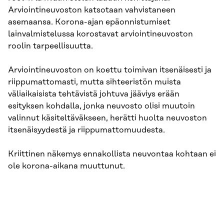
Arviointineuvoston katsotaan vahvistaneen
asemaansa. Korona-ajan epäonnistumiset
lainvalmistelussa korostavat arviointineuvoston
roolin tarpeellisuutta.
Arviointineuvoston on koettu toimivan itsenäisesti ja
riippumattomasti, mutta sihteeristön muista
väliaikaisista tehtävistä johtuva jääviys erään
esityksen kohdalla, jonka neuvosto olisi muutoin
valinnut käsiteltäväkseen, herätti huolta neuvoston
itsenäisyydestä ja riippumattomuudesta.
Kriittinen näkemys ennakollista neuvontaa kohtaan ei
ole korona-aikana muuttunut.