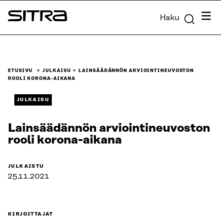
Siirry
Valik
Haku
suoraan
Sitra
sisältöön
↓
ETUSIVU
JULKAISU
LAINSÄÄDÄNNÖN ARVIOINTINEUVOSTON
ROOLI KORONA-AIKANA
JULKAISU
Lainsäädännön arviointineuvoston
rooli korona-aikana
JULKAISTU
25.11.2021
KIRJOITTAJAT