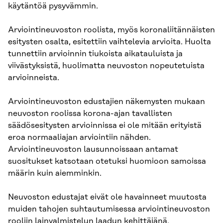
käytäntöä pysyvämmin.
Arviointineuvoston roolista, myös koronaliitännäisten
esitysten osalta, esitettiin vaihtelevia arvioita. Huolta
tunnettiin arvioinnin tiukoista aikatauluista ja
viivästyksistä, huolimatta neuvoston nopeutetuista
arvioinneista.
Arviointineuvoston edustajien näkemysten mukaan
neuvoston roolissa korona-ajan tavallisten
säädösesitysten arvioinnissa ei ole mitään erityistä
eroa normaaliajan arviointiin nähden.
Arviointineuvoston lausunnoissaan antamat
suositukset katsotaan otetuksi huomioon samoissa
määrin kuin aiemminkin.
Neuvoston edustajat eivät ole havainneet muutosta
muiden tahojen suhtautumisessa arviointineuvoston
rooliin lainvalmistelun laadun kehittäjänä.