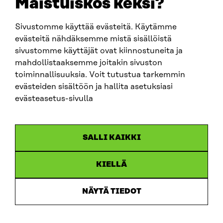
Maistuiskos keksi?
Sivustomme käyttää evästeitä. Käytämme
SITRA SOSIAALISESSA MEDIASSA
evästeitä nähdäksemme mistä sisällöistä
sivustomme käyttäjät ovat kiinnostuneita ja
LinkedIn
mahdollistaaksemme joitakin sivuston
Instagram
toiminnallisuuksia. Voit tutustua tarkemmin
YouTube
evästeiden sisältöön ja hallita asetuksiasi
evästeasetus-sivulla
Sitra 2025
SALLI KAIKKI
Tietosuoja
KIELLÄ
Evästeasetukset
Ilmoituskanava
NÄYTÄ TIEDOT
Saavutettavuusseloste
Asiakirjajulkisuus
Sitran digitaalinen viestintä ja verkkopalvelut