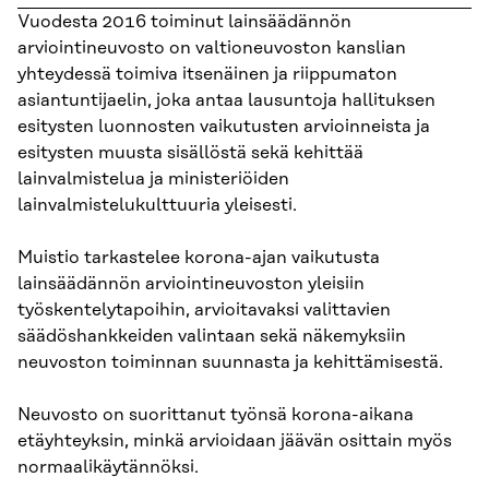
Vuodesta 2016 toiminut lainsäädännön
arviointineuvosto on valtioneuvoston kanslian
yhteydessä toimiva itsenäinen ja riippumaton
asiantuntijaelin, joka antaa lausuntoja hallituksen
esitysten luonnosten vaikutusten arvioinneista ja
esitysten muusta sisällöstä sekä kehittää
lainvalmistelua ja ministeriöiden
lainvalmistelukulttuuria yleisesti.
Muistio tarkastelee korona-ajan vaikutusta
lainsäädännön arviointineuvoston yleisiin
työskentelytapoihin, arvioitavaksi valittavien
säädöshankkeiden valintaan sekä näkemyksiin
neuvoston toiminnan suunnasta ja kehittämisestä.
Neuvosto on suorittanut työnsä korona-aikana
etäyhteyksin, minkä arvioidaan jäävän osittain myös
normaalikäytännöksi.