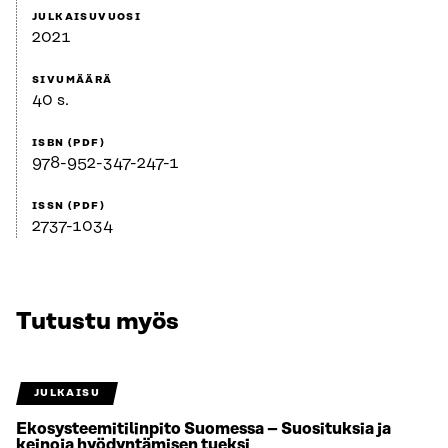
JULKAISUVUOSI
2021
SIVUMÄÄRÄ
40 s.
ISBN (PDF)
978-952-347-247-1
ISSN (PDF)
2737-1034
Tutustu myös
JULKAISU
Ekosysteemitilinpito Suomessa – Suosituksia ja
keinoja hyödyntämisen tueksi