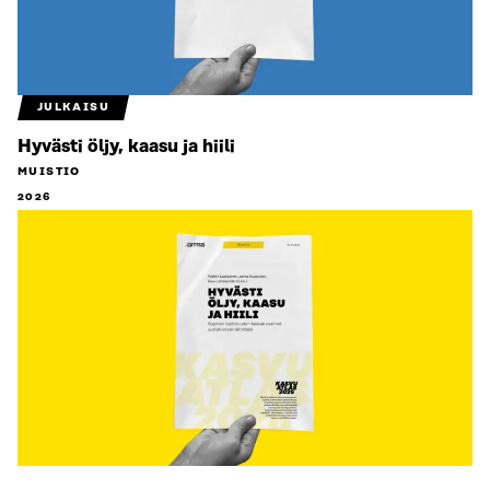
JULKAISU
Hyvästi öljy, kaasu ja hiili
MUISTIO
2026