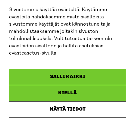
Sivustomme käyttää evästeitä. Käytämme
SITRA SOSIAALISESSA MEDIASSA
evästeitä nähdäksemme mistä sisällöistä
sivustomme käyttäjät ovat kiinnostuneita ja
LinkedIn
mahdollistaaksemme joitakin sivuston
Instagram
toiminnallisuuksia. Voit tutustua tarkemmin
YouTube
evästeiden sisältöön ja hallita asetuksiasi
evästeasetus-sivulla
Sitra 2025
SALLI KAIKKI
Tietosuoja
KIELLÄ
Evästeasetukset
Ilmoituskanava
NÄYTÄ TIEDOT
Saavutettavuusseloste
Asiakirjajulkisuus
Sitran digitaalinen viestintä ja verkkopalvelut