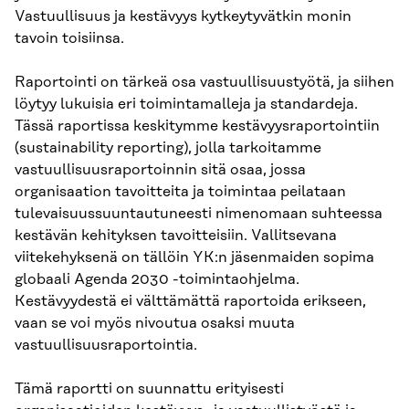
Vastuullisuus ja kestävyys kytkeytyvätkin monin
tavoin toisiinsa.
Raportointi on tärkeä osa vastuullisuustyötä, ja siihen
löytyy lukuisia eri toimintamalleja ja standardeja.
Tässä raportissa keskitymme kestävyysraportointiin
(sustainability reporting), jolla tarkoitamme
vastuullisuusraportoinnin sitä osaa, jossa
organisaation tavoitteita ja toimintaa peilataan
tulevaisuussuuntautuneesti nimenomaan suhteessa
kestävän kehityksen tavoitteisiin. Vallitsevana
viitekehyksenä on tällöin YK:n jäsenmaiden sopima
globaali Agenda 2030 -toimintaohjelma.
Kestävyydestä ei välttämättä raportoida erikseen,
vaan se voi myös nivoutua osaksi muuta
vastuullisuusraportointia.
Tämä raportti on suunnattu erityisesti