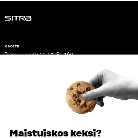
Sitra
OSOITE
Itämerenkatu 11-13, PL 160,
00181 Helsinki
Saapumisohjeet
Y-TUNNUS
0202132-3
PUHELIN
+358 294 618 991
SÄHKÖPOSTI
etunimi.sukunimi@sitra.fi
sitra@sitra.fi
Maistuiskos keksi?