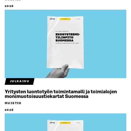
2026
JULKAISU
Yritysten luontotyön toimintamalli ja toimialojen
monimuotoisuustiekartat Suomessa
MUISTIO
2026