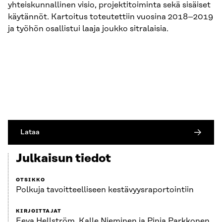
yhteiskunnallinen visio, projektitoiminta sekä sisäiset
käytännöt. Kartoitus toteutettiin vuosina 2018–2019
ja työhön osallistui laaja joukko sitralaisia.
Lataa
Julkaisun tiedot
OTSIKKO
Polkuja tavoitteelliseen kestävyysraportointiin
KIRJOITTAJAT
Eeva Hellström, Kalle Nieminen ja Pinja Parkkonen