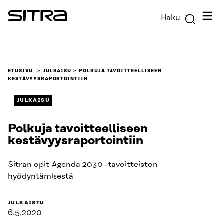
Siirry
Valik
Haku
suoraan
Sitra
sisältöön
↓
ETUSIVU
JULKAISU
POLKUJA TAVOITTEELLISEEN
KESTÄVYYSRAPORTOINTIIN
JULKAISU
Polkuja tavoitteelliseen
kestävyysraportointiin
Sitran opit Agenda 2030 -tavoitteiston
hyödyntämisestä
JULKAISTU
6.5.2020