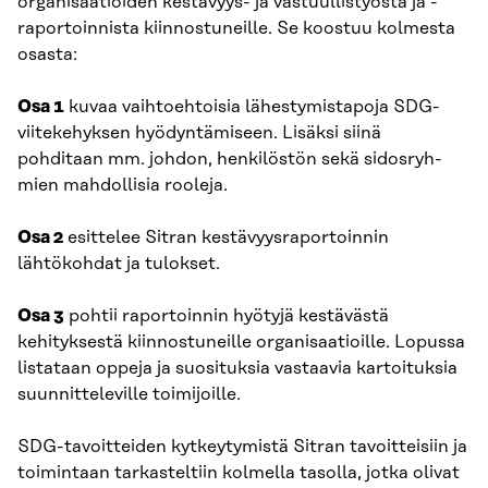
organisaatioiden kestävyys- ja vastuullistyöstä ja -
raportoinnista kiinnostuneille. Se koostuu kolmesta
osasta:
Osa 1
kuvaa vaihtoehtoisia lähestymistapoja SDG-
viitekehyksen hyödyntämiseen. Lisäksi siinä
pohditaan mm. johdon, henkilöstön sekä sidosryh­
mien mahdollisia rooleja.
Osa 2
esittelee Sitran kestävyysraportoinnin
lähtökohdat ja tulok­set.
Osa 3
pohtii raportoinnin hyötyjä kestävästä
kehityksestä kiinnostuneille organisaatioille. Lopussa
listataan oppeja ja suosituksia vastaavia kartoi­tuksia
suunnitteleville toimijoille.
SDG-tavoitteiden kytkeytymistä Sitran tavoitteisiin ja
toimintaan tarkasteltiin kolmella tasolla, jotka olivat