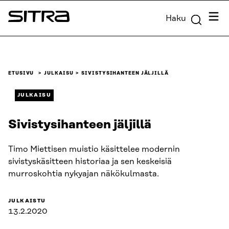
Siirry
Valik
Haku
suoraan
Sitra
sisältöön
↓
ETUSIVU
JULKAISU
SIVISTYSIHANTEEN JÄLJILLÄ
JULKAISU
Sivistysihanteen jäljillä
Timo Miettisen muistio käsittelee modernin
sivistyskäsitteen historiaa ja sen keskeisiä
murroskohtia nykyajan näkökulmasta.
JULKAISTU
13.2.2020