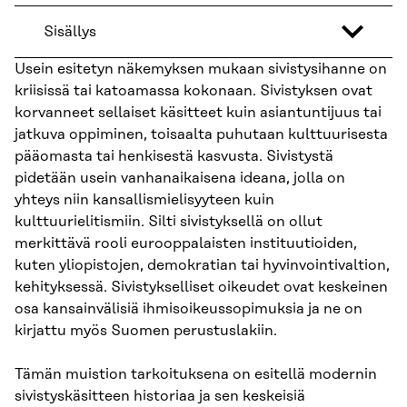
Sisällys
Usein esitetyn näkemyksen mukaan sivistysihanne on
kriisissä tai katoamassa kokonaan. Sivistyksen ovat
korvanneet sellaiset käsitteet kuin asiantuntijuus tai
jatkuva oppiminen, toisaalta puhutaan kulttuurisesta
pääomasta tai henkisestä kasvusta. Sivistystä
pidetään usein vanhanaikaisena ideana, jolla on
yhteys niin kansallismielisyyteen kuin
kulttuurielitismiin. Silti sivistyksellä on ollut
merkittävä rooli eurooppalaisten instituutioiden,
kuten yliopistojen, demokratian tai hyvinvointivaltion,
kehityksessä. Sivistykselliset oikeudet ovat keskeinen
osa kansainvälisiä ihmisoikeussopimuksia ja ne on
kirjattu myös Suomen perustuslakiin.
Tämän muistion tarkoituksena on esitellä modernin
sivistyskäsitteen historiaa ja sen keskeisiä