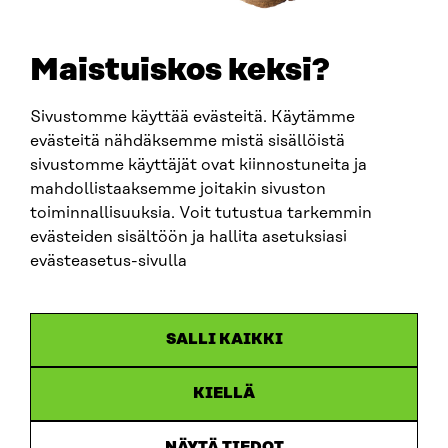
SÄHKÖPOSTI
etunimi.sukunimi@sitra.fi
sitra@sitra.fi
Maistuiskos keksi?
Sivustomme käyttää evästeitä. Käytämme
SITRA SOSIAALISESSA MEDIASSA
evästeitä nähdäksemme mistä sisällöistä
sivustomme käyttäjät ovat kiinnostuneita ja
LinkedIn
mahdollistaaksemme joitakin sivuston
Instagram
toiminnallisuuksia. Voit tutustua tarkemmin
YouTube
evästeiden sisältöön ja hallita asetuksiasi
evästeasetus-sivulla
Sitra 2025
SALLI KAIKKI
Tietosuoja
KIELLÄ
Evästeasetukset
Ilmoituskanava
NÄYTÄ TIEDOT