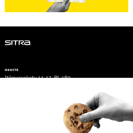
Sitra
OSOITE
Itämerenkatu 11-13, PL 160,
00181 Helsinki
Saapumisohjeet
Y-TUNNUS
0202132-3
PUHELIN
+358 294 618 991