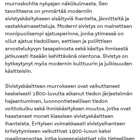
murroskohtia nykyajan näkökulmasta. Sen
tavoitteena on ymmärtää moderniin
sivistyskäsitykseen sisältyviä ihanteita, jännitteitä ja
vastakkainasetteluja. Moderni sivistys on mainettaan
monipuolisempi ajatusperinne, jonka ytimessä on
ollut ajatus tiedollisen, eettisen ja poliittisen
arvostelukyvyn tasapainosta sekä käsitys ihmisestä
jatkuvasti itseään kehittävänä olentona. Sivistys on
kytkeytynyt myös modernin kulttuurin ja julkisuuden
käsitteisiin.
Sivistyskäsitteen murrokseen ovat vaikuttaneet
keskeisesti 1800-luvulta alkanut tiedon järjestelmän
hajaantuminen, luonnontieteellisen tiedon
voittokulku sekä ihmiskäsityksen muutos, jotka ovat
haastaneet monet klassisen sivistyskäsitteen
ihanteista. Erityisen voimakkaasti sivistysihanteen
kriisiytymiseen vaikuttivat 1900-luvun kaksi
maailmansotaa, jotka kyseenalaistivat niin tieteellisen