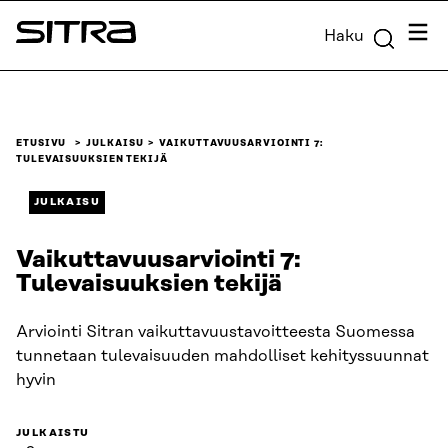
Siirry
Valik
Haku
suoraan
Sitra
sisältöön
↓
ETUSIVU
JULKAISU
VAIKUTTAVUUSARVIOINTI 7:
TULEVAISUUKSIEN TEKIJÄ
JULKAISU
Vaikuttavuusarviointi 7:
Tulevaisuuksien tekijä
Arviointi Sitran vaikuttavuustavoitteesta Suomessa
tunnetaan tulevaisuuden mahdolliset kehityssuunnat
hyvin
JULKAISTU