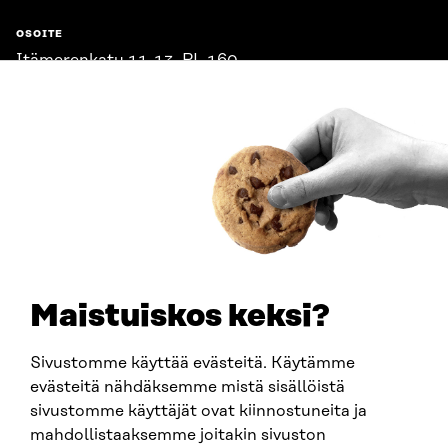
OSOITE
Itämerenkatu 11-13, PL 160,
00181 Helsinki
Saapumisohjeet
Y-TUNNUS
0202132-3
PUHELIN
+358 294 618 991
SÄHKÖPOSTI
etunimi.sukunimi@sitra.fi
sitra@sitra.fi
Maistuiskos keksi?
Sivustomme käyttää evästeitä. Käytämme
SITRA SOSIAALISESSA MEDIASSA
evästeitä nähdäksemme mistä sisällöistä
sivustomme käyttäjät ovat kiinnostuneita ja
LinkedIn
mahdollistaaksemme joitakin sivuston