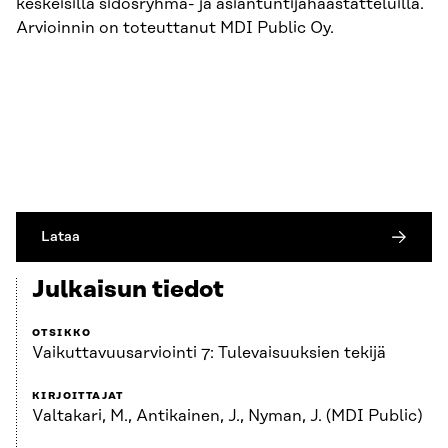
keskeisillä sidosryhmä- ja asiantuntijahaastatteluilla.
Arvioinnin on toteuttanut MDI Public Oy.
Lataa
Julkaisun tiedot
OTSIKKO
Vaikuttavuusarviointi 7: Tulevaisuuksien tekijä
KIRJOITTAJAT
Valtakari, M., Antikainen, J., Nyman, J. (MDI Public)