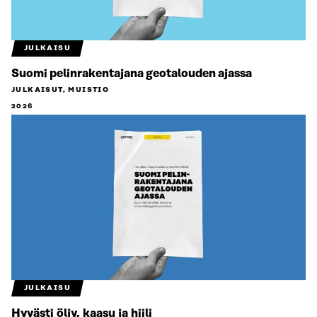
JULKAISU
Suomi pelinrakentajana geotalouden ajassa
JULKAISUT, MUISTIO
2026
JULKAISU
Hyvästi öljy, kaasu ja hiili