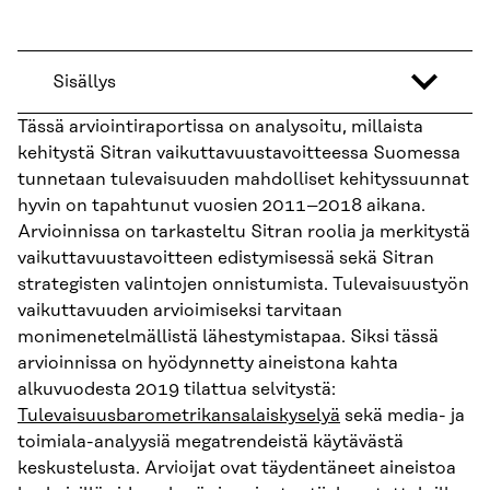
Sisällys
Tässä arviointiraportissa on analysoitu, millaista
kehitystä Sitran vaikuttavuustavoitteessa Suomessa
tunnetaan tulevaisuuden mahdolliset kehityssuunnat
hyvin on tapahtunut vuosien 2011–2018 aikana.
Arvioinnissa on tarkasteltu Sitran roolia ja merkitystä
vaikuttavuustavoitteen edistymisessä sekä Sitran
strategisten valintojen onnistumista. Tulevaisuustyön
vaikuttavuuden arvioimiseksi tarvitaan
monimenetelmällistä lähestymistapaa. Siksi tässä
arvioinnissa on hyödynnetty aineistona kahta
alkuvuodesta 2019 tilattua selvitystä:
Tulevaisuusbarometrikansalaiskyselyä
sekä media- ja
toimiala-analyysiä megatrendeistä käytävästä
keskustelusta. Arvioijat ovat täydentäneet aineistoa