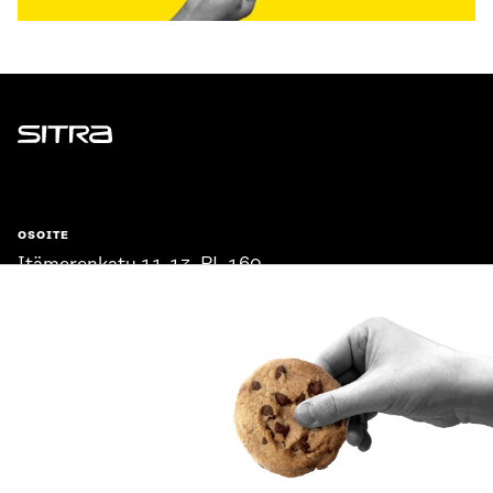
Sitra
OSOITE
Itämerenkatu 11-13, PL 160,
00181 Helsinki
Saapumisohjeet
Y-TUNNUS
0202132-3
PUHELIN
+358 294 618 991
SÄHKÖPOSTI