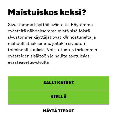
etunimi.sukunimi@sitra.fi
sitra@sitra.fi
Maistuiskos keksi?
Sivustomme käyttää evästeitä. Käytämme
SITRA SOSIAALISESSA MEDIASSA
evästeitä nähdäksemme mistä sisällöistä
sivustomme käyttäjät ovat kiinnostuneita ja
LinkedIn
mahdollistaaksemme joitakin sivuston
Instagram
toiminnallisuuksia. Voit tutustua tarkemmin
YouTube
evästeiden sisältöön ja hallita asetuksiasi
evästeasetus-sivulla
Sitra 2025
SALLI KAIKKI
Tietosuoja
KIELLÄ
Evästeasetukset
Ilmoituskanava
NÄYTÄ TIEDOT
Saavutettavuusseloste