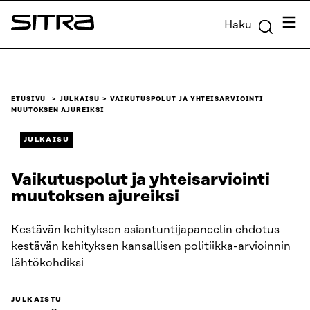
Siirry
Valik
Haku
suoraan
Sitra
sisältöön
↓
ETUSIVU
JULKAISU
VAIKUTUSPOLUT JA YHTEISARVIOINTI
MUUTOKSEN AJUREIKSI
JULKAISU
Vaikutuspolut ja yhteisarviointi
muutoksen ajureiksi
Kestävän kehityksen asiantuntijapaneelin ehdotus
kestävän kehityksen kansallisen politiikka-arvioinnin
lähtökohdiksi
JULKAISTU