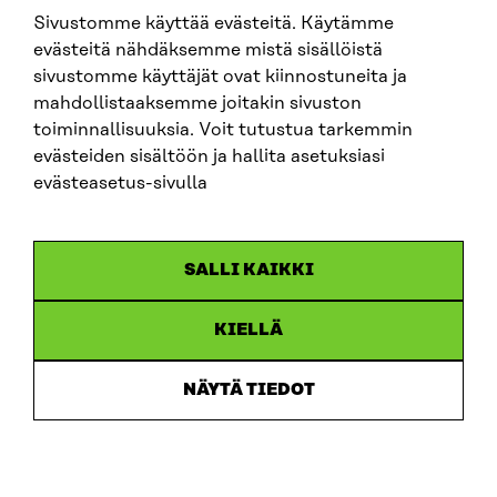
Sivustomme käyttää evästeitä. Käytämme
SITRA SOSIAALISESSA MEDIASSA
evästeitä nähdäksemme mistä sisällöistä
sivustomme käyttäjät ovat kiinnostuneita ja
LinkedIn
mahdollistaaksemme joitakin sivuston
Instagram
toiminnallisuuksia. Voit tutustua tarkemmin
YouTube
evästeiden sisältöön ja hallita asetuksiasi
evästeasetus-sivulla
Sitra 2025
SALLI KAIKKI
Tietosuoja
KIELLÄ
Evästeasetukset
Ilmoituskanava
NÄYTÄ TIEDOT
Saavutettavuusseloste
Asiakirjajulkisuus
Sitran digitaalinen viestintä ja verkkopalvelut