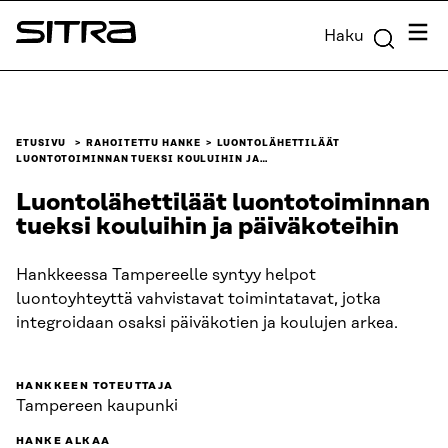
Siirry
Valik
Haku
suoraan
Sitra
sisältöön
↓
ETUSIVU
RAHOITETTU HANKE
LUONTOLÄHETTILÄÄT
LUONTOTOIMINNAN TUEKSI KOULUIHIN JA…
Luontolähettiläät luontotoiminnan
tueksi kouluihin ja päiväkoteihin
Hankkeessa Tampereelle syntyy helpot
luontoyhteyttä vahvistavat toimintatavat, jotka
integroidaan osaksi päiväkotien ja koulujen arkea.
HANKKEEN TOTEUTTAJA
Tampereen kaupunki
HANKE ALKAA