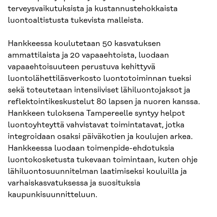
terveysvaikutuksista ja kustannustehokkaista
luontoaltistusta tukevista malleista.
Hankkeessa koulutetaan 50 kasvatuksen
ammattilaista ja 20 vapaaehtoista, luodaan
vapaaehtoisuuteen perustuva kehittyvä
luontolähettiläsverkosto luontotoiminnan tueksi
sekä toteutetaan intensiiviset lähiluontojaksot ja
reflektointikeskustelut 80 lapsen ja nuoren kanssa.
Hankkeen tuloksena Tampereelle syntyy helpot
luontoyhteyttä vahvistavat toimintatavat, jotka
integroidaan osaksi päiväkotien ja koulujen arkea.
Hankkeessa luodaan toimenpide-ehdotuksia
luontokosketusta tukevaan toimintaan, kuten ohje
lähiluontosuunnitelman laatimiseksi kouluilla ja
varhaiskasvatuksessa ja suosituksia
kaupunkisuunnitteluun.