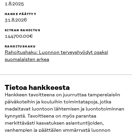
1.8.2025
HANKE PÄÄTTYY
31.8.2026
SITRAN RAHOITUS
144700.00€
RAHOITUSHAKU
Rahoitushaku: Luonnon terveyshyödyt osaksi
suomalaisten arkea
Tietoa hankkeesta
Hankkeen tavoitteena on juurruttaa tamperelaisiin
päiväkoteihin ja kouluihin toimintatapoja, jotka
madaltavat luontoon lähtemisen ja luontotoiminnan
kynnystä. Tavoitteena on myös parantaa
merkittävästi kasvatuksen asiantuntijoiden,
vanhempien ja päättäjien ymmärrystä luonnon