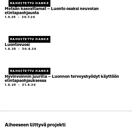
RAHOITETTU HANKE
Metsän kasvattamat – Luonto osaksi neuvolan
elintapaohjausta
1.9.25
-
30.7.26
RAHOITETTU HANKE
Luontovuosi
1.8.25
-
30.8.26
RAHOITETTU HANKE
Hyvinvoinnin juurilla – Luonnon terveyshyödyt käyttöön
elintapaohjauksessa
1.8.25
-
31.8.26
Aiheeseen liittyvä projekti