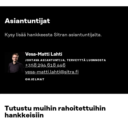
Asiantuntijat
Kysy lisää hankkeesta Sitran asiantuntijalta.
Siirry
Vesa-Matti Lahti
henkilön
JOHTAVA ASIANTUNTIJA, TERVEYTTÄ LUONNOSTA
sivulle
+358 294 618 446
vesa-matti.lahti@sitra.fi
OHJELMAT
Tutustu muihin rahoitettuihin
hankkeisiin