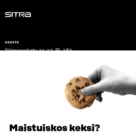
Sitra
OSOITE
Itämerenkatu 11-13, PL 160,
00181 Helsinki
Saapumisohjeet
Y-TUNNUS
0202132-3
PUHELIN
+358 294 618 991
SÄHKÖPOSTI
etunimi.sukunimi@sitra.fi
sitra@sitra.fi
Maistuiskos keksi?