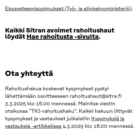
Ekosysteemisopimukset (Työ- ja elinkeinoministeriö)
.
Kaikki Sitran avoimet rahoitushaut
löydät
Hae rahoitusta -sivulta
.
Ota yhteyttä
Rahoitushakua koskevat kysymykset pystyi
lähettämään osoitteeseen rahoitushaut@sitra.fi
3.3.2025 klo 16.00 mennessä. Mainitse viestin
otsikossa ”TKI-rahoitushaku”. Kaikki hakuun liittyvät
kysymykset ja vastaukset julkaistiin
Kysymyksiä ja
vastauksia -artikkelissa
4.3.2025 klo 16.00 mennessä.