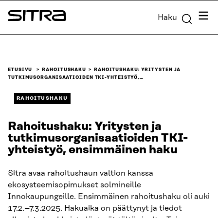
Siirry
Valik
Haku
suoraan
Sitra
sisältöön
↓
ETUSIVU
RAHOITUSHAKU
RAHOITUSHAKU: YRITYSTEN JA
TUTKIMUSORGANISAATIOIDEN TKI-YHTEISTYÖ,…
RAHOITUSHAKU
Rahoitushaku: Yritysten ja
tutkimusorganisaatioiden TKI-
yhteistyö, ensimmäinen haku
Sitra avaa rahoitushaun valtion kanssa
ekosysteemisopimukset solmineille
Innokaupungeille. Ensimmäinen rahoitushaku oli auki
17.2.–7.3.2025. Hakuaika on päättynyt ja tiedot