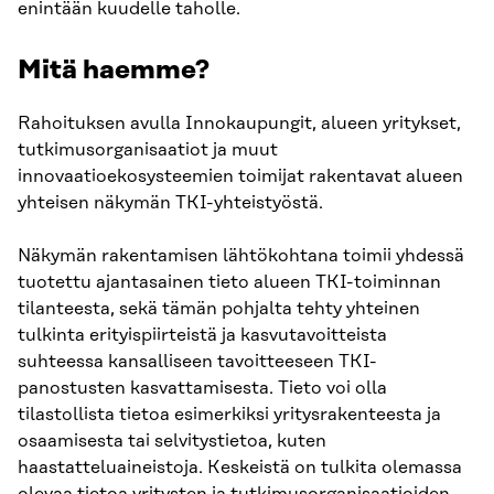
enintään kuudelle taholle.
Mitä haemme?
Rahoituksen avulla Innokaupungit, alueen yritykset,
tutkimusorganisaatiot ja muut
innovaatioekosysteemien toimijat rakentavat alueen
yhteisen näkymän TKI-yhteistyöstä.
Näkymän rakentamisen lähtökohtana toimii yhdessä
tuotettu ajantasainen tieto alueen TKI-toiminnan
tilanteesta, sekä tämän pohjalta tehty yhteinen
tulkinta erityispiirteistä ja kasvutavoitteista
suhteessa kansalliseen tavoitteeseen TKI-
panostusten kasvattamisesta. Tieto voi olla
tilastollista tietoa esimerkiksi yritysrakenteesta ja
osaamisesta tai selvitystietoa, kuten
haastatteluaineistoja. Keskeistä on tulkita olemassa
olevaa tietoa yritysten ja tutkimusorganisaatioiden