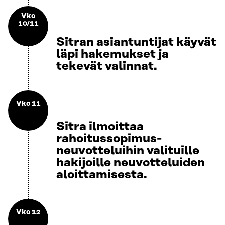
Vko
10/11
Sitran asiantuntijat käyvät
läpi hakemukset ja
tekevät valinnat.
Vko 11
Sitra ilmoittaa
rahoitussopimus-
neuvotteluihin valituille
hakijoille neuvotteluiden
aloittamisesta.
Vko 12