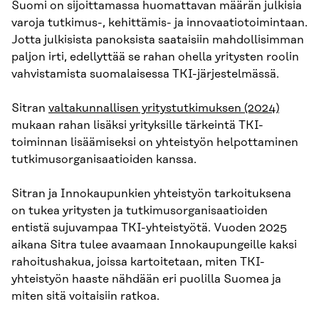
Suomi on sijoittamassa huomattavan määrän julkisia
varoja tutkimus-, kehittämis- ja innovaatiotoimintaan.
Jotta julkisista panoksista saataisiin mahdollisimman
paljon irti, edellyttää se rahan ohella yritysten roolin
vahvistamista suomalaisessa TKI-järjestelmässä.
Sitran
valtakunnallisen yritystutkimuksen (2024)
mukaan rahan lisäksi yrityksille tärkeintä TKI-
toiminnan lisäämiseksi on yhteistyön helpottaminen
tutkimusorganisaatioiden kanssa.
Sitran ja Innokaupunkien yhteistyön tarkoituksena
on tukea yritysten ja tutkimusorganisaatioiden
entistä sujuvampaa TKI-yhteistyötä. Vuoden 2025
aikana Sitra tulee avaamaan Innokaupungeille kaksi
rahoitushakua, joissa kartoitetaan, miten TKI-
yhteistyön haaste nähdään eri puolilla Suomea ja
miten sitä voitaisiin ratkoa.