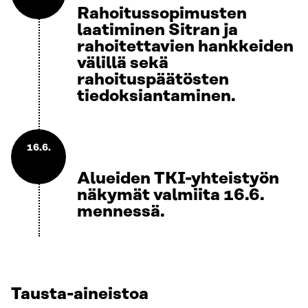
Rahoitussopimusten
laatiminen Sitran ja
rahoitettavien hankkeiden
välillä sekä
rahoituspäätösten
tiedoksiantaminen.
16.6.
Alueiden TKI-yhteistyön
näkymät valmiita 16.6.
mennessä.
Tausta-aineistoa