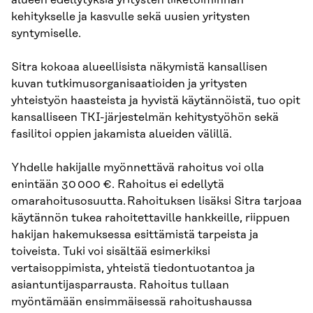
kehitykselle ja kasvulle sekä uusien yritysten
syntymiselle.
Sitra kokoaa alueellisista näkymistä kansallisen
kuvan tutkimusorganisaatioiden ja yritysten
yhteistyön haasteista ja hyvistä käytännöistä, tuo opit
kansalliseen TKI-järjestelmän kehitystyöhön sekä
fasilitoi oppien jakamista alueiden välillä.
Yhdelle hakijalle myönnettävä rahoitus voi olla
enintään 30 000 €. Rahoitus ei edellytä
omarahoitusosuutta. Rahoituksen lisäksi Sitra tarjoaa
käytännön tukea rahoitettaville hankkeille, riippuen
hakijan hakemuksessa esittämistä tarpeista ja
toiveista. Tuki voi sisältää esimerkiksi
vertaisoppimista, yhteistä tiedontuotantoa ja
asiantuntijasparrausta. Rahoitus tullaan
myöntämään ensimmäisessä rahoitushaussa