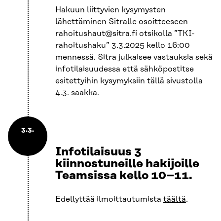
Hakuun liittyvien kysymysten
lähettäminen Sitralle osoitteeseen
rahoitushaut@sitra.fi otsikolla ”TKI-
rahoitushaku” 3.3.2025 kello 16:00
mennessä. Sitra julkaisee vastauksia sekä
infotilaisuudessa että sähköpostitse
esitettyihin kysymyksiin tällä sivustolla
4.3. saakka.
3.3.
Infotilaisuus 3
kiinnostuneille hakijoille
Teamsissa kello 10–11.
Edellyttää ilmoittautumista
täältä
.