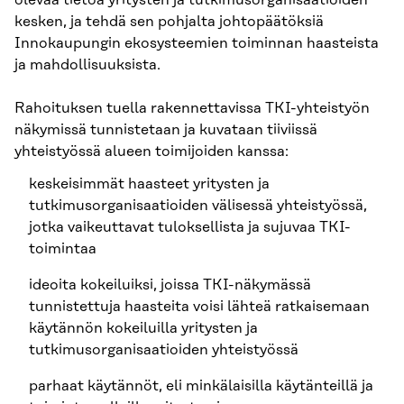
kesken, ja tehdä sen pohjalta johtopäätöksiä
Innokaupungin ekosysteemien toiminnan haasteista
ja mahdollisuuksista.
Rahoituksen tuella rakennettavissa TKI-yhteistyön
näkymissä tunnistetaan ja kuvataan tiiviissä
yhteistyössä alueen toimijoiden kanssa:
keskeisimmät haasteet yritysten ja
tutkimusorganisaatioiden välisessä yhteistyössä,
jotka vaikeuttavat tuloksellista ja sujuvaa TKI-
toimintaa
ideoita kokeiluiksi, joissa TKI-näkymässä
tunnistettuja haasteita voisi lähteä ratkaisemaan
käytännön kokeiluilla yritysten ja
tutkimusorganisaatioiden yhteistyössä
parhaat käytännöt, eli minkälaisilla käytänteillä ja