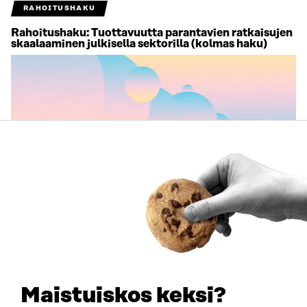
RAHOITUSHAKU
Rahoitushaku: Tuottavuutta parantavien ratkaisujen
skaalaaminen julkisella sektorilla (kolmas haku)
RAHOITUSHAKU
Rahoitushaku: Luonnon terveyshyödyt käyttöön
kunnissa
Maistuiskos keksi?