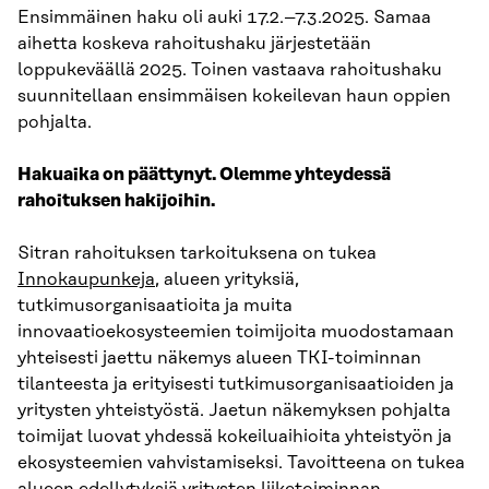
Ensimmäinen haku oli auki 17.2.–7.3.2025. Samaa
aihetta koskeva rahoitushaku järjestetään
loppukeväällä 2025. Toinen vastaava rahoitushaku
suunnitellaan ensimmäisen kokeilevan haun oppien
pohjalta.
Hakuaika on päättynyt. Olemme yhteydessä
rahoituksen hakijoihin.
Sitran rahoituksen tarkoituksena on tukea
Innokaupunkeja
, alueen yrityksiä,
tutkimusorganisaatioita ja muita
innovaatioekosysteemien toimijoita muodostamaan
yhteisesti jaettu näkemys alueen TKI-toiminnan
tilanteesta ja erityisesti tutkimusorganisaatioiden ja
yritysten yhteistyöstä. Jaetun näkemyksen pohjalta
toimijat luovat yhdessä kokeiluaihioita yhteistyön ja
ekosysteemien vahvistamiseksi. Tavoitteena on tukea
alueen edellytyksiä yritysten liiketoiminnan