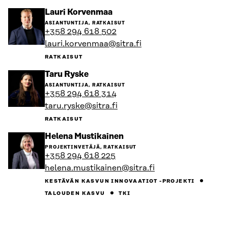
Siirry
Lauri Korvenmaa
henkilön
ASIANTUNTIJA, RATKAISUT
sivulle
+358 294 618 502
lauri.korvenmaa@sitra.fi
RATKAISUT
Siirry
Taru Ryske
henkilön
ASIANTUNTIJA, RATKAISUT
sivulle
+358 294 618 314
taru.ryske@sitra.fi
RATKAISUT
Siirry
Helena Mustikainen
henkilön
PROJEKTINVETÄJÄ, RATKAISUT
sivulle
+358 294 618 225
helena.mustikainen@sitra.fi
KESTÄVÄN KASVUN INNOVAATIOT -PROJEKTI
TALOUDEN KASVU
TKI