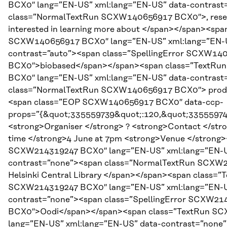
BCX0″ lang=”EN-US” xml:lang=”EN-US” data-contrast
class=”NormalTextRun SCXW140656917 BCX0″>, resea
interested in learning more about </span></span><spa
SCXW140656917 BCX0″ lang=”EN-US” xml:lang=”EN-U
contrast=”auto”><span class=”SpellingError SCXW14
BCX0″>biobased</span></span><span class=”TextR
BCX0″ lang=”EN-US” xml:lang=”EN-US” data-contrast
class=”NormalTextRun SCXW140656917 BCX0″> produ
<span class=”EOP SCXW140656917 BCX0″ data-ccp-
props=”{&quot;335559739&quot;:120,&quot;33555974
<strong>Organiser </strong> ? <strong>Contact </str
time </strong>4 June at 7pm <strong>Venue </strong
SCXW214319247 BCX0″ lang=”EN-US” xml:lang=”EN-U
contrast=”none”><span class=”NormalTextRun SCX
Helsinki Central Library </span></span><span class=”
SCXW214319247 BCX0″ lang=”EN-US” xml:lang=”EN-U
contrast=”none”><span class=”SpellingError SCXW21
BCX0″>Oodi</span></span><span class=”TextRun S
lang=”EN-US” xml:lang=”EN-US” data-contrast=”none