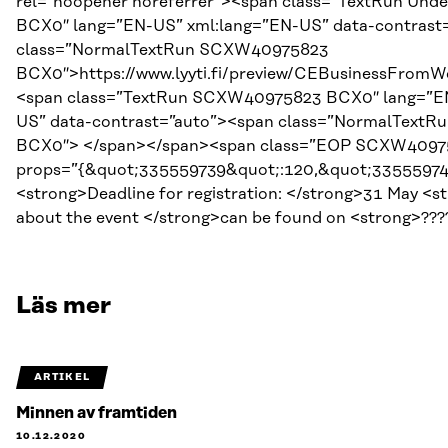
rel=”noopener noreferrer”><span class=”TextRun Un
BCX0″ lang=”EN-US” xml:lang=”EN-US” data-contrast
class=”NormalTextRun SCXW40975823
BCX0″>https://www.lyyti.fi/preview/CEBusinessFrom
<span class=”TextRun SCXW40975823 BCX0″ lang=”EN
US” data-contrast=”auto”><span class=”NormalText
BCX0″> </span></span><span class=”EOP SCXW4097
props=”{&quot;335559739&quot;:120,&quot;33555974
<strong>Deadline for registration: </strong>31 May <
about the event </strong>can be found on <strong>???
Läs mer
ARTIKEL
Minnen av framtiden
10.12.2020