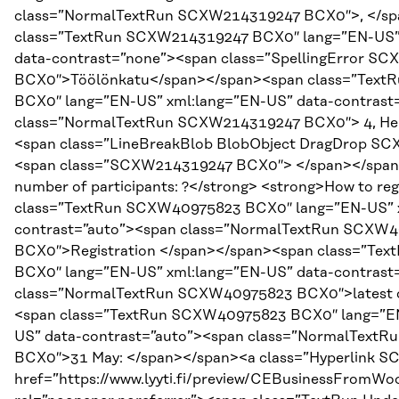
class=”NormalTextRun SCXW214319247 BCX0″>, </sp
class=”TextRun SCXW214319247 BCX0″ lang=”EN-US”
data-contrast=”none”><span class=”SpellingError S
BCX0″>Töölönkatu</span></span><span class=”Tex
BCX0″ lang=”EN-US” xml:lang=”EN-US” data-contrast
class=”NormalTextRun SCXW214319247 BCX0″> 4, Hel
<span class=”LineBreakBlob BlobObject DragDrop 
<span class=”SCXW214319247 BCX0″> </span></spa
number of participants: ?</strong> <strong>How to reg
class=”TextRun SCXW40975823 BCX0″ lang=”EN-US” x
contrast=”auto”><span class=”NormalTextRun SCXW
BCX0″>Registration </span></span><span class=”T
BCX0″ lang=”EN-US” xml:lang=”EN-US” data-contrast
class=”NormalTextRun SCXW40975823 BCX0″>latest 
<span class=”TextRun SCXW40975823 BCX0″ lang=”EN
US” data-contrast=”auto”><span class=”NormalText
BCX0″>31 May: </span></span><a class=”Hyperlink
href=”https://www.lyyti.fi/preview/CEBusinessFromWo