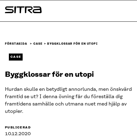
Skip to
content
Sitra
↓
FÖRSTASIDA
CASE
BYGGKLOSSAR FÖR EN UTOPI
CASE
Byggklossar för en utopi
Hurdan skulle en betydligt annorlunda, men önskvärd
framtid se ut? I denna övning får du föreställa dig
framtidens samhälle och utmana nuet med hjälp av
utopier.
PUBLICERAD
10.12.2020