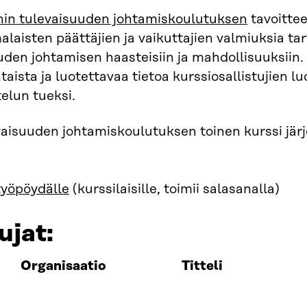
in tulevaisuuden johtamiskoulutuksen
tavoitte
laisten päättäjien ja vaikuttajien valmiuksia ta
uden johtamisen haasteisiin ja mahdollisuuksiin.
taista ja luotettavaa tietoa kurssiosallistujien lu
telun tueksi.
aisuuden johtamiskoulutuksen toinen kurssi järje
työpöydälle
(kurssilaisille, toimii salasanalla)
ujat:
Organisaatio
Titteli