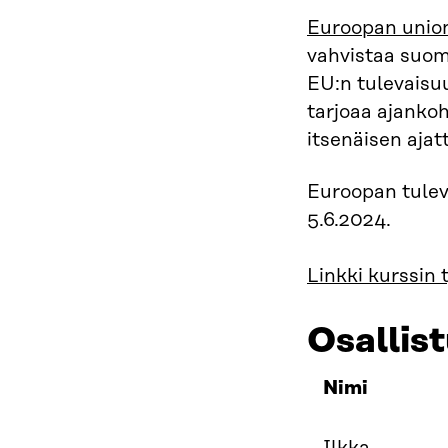
Euroopan union
vahvistaa suoma
EU:n tulevaisu
tarjoaa ajankoh
itsenäisen ajat
Euroopan tulev
5.6.2024.
Linkki kurssin 
Osallist
Nimi