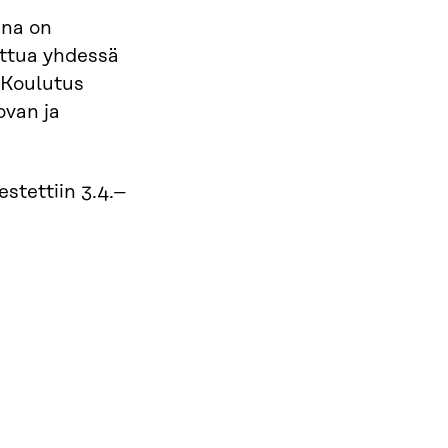
ena on
rttua yhdessä
 Koulutus
ovan ja
stettiin 3.4.–