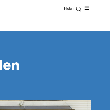
Valikko
Haku
den