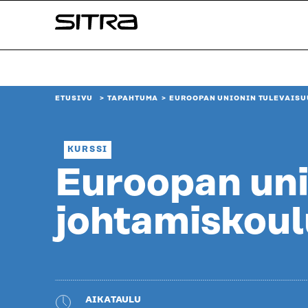
Siirry
Sitra
suoraan
sisältöön
↓
ETUSIVU
TAPAHTUMA
EUROOPAN UNIONIN TULEVAISU
KURSSI
Euroopan uni
johtamiskoulu
AIKATAULU