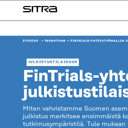
Siirry
Sitra
suoraan
sisältöön
↓
ETUSIVU
TAPAHTUMA
FINTRIALS-YHTEISTYÖMALLIN J
JULKISTUSTILAISUUS
FinTrials-yht
julkistustila
Miten vahvistamme Suomen asemaa 
julkistus merkitsee ensimmäistä k
tutkimusympäristöä. Tule mukaan k