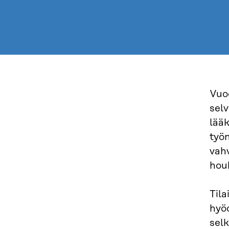
Vuod
selv
lääk
työn
vahv
hou
Til
hyöd
selk