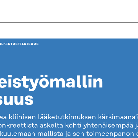
ULKISTUSTILAISUUS
eistyömallin
isuus
kliinisen lääketutkimuksen kärkimaana? 
onkreettista askelta kohti yhtenäisempää 
uulemaan mallista ja sen toimeenpanon en