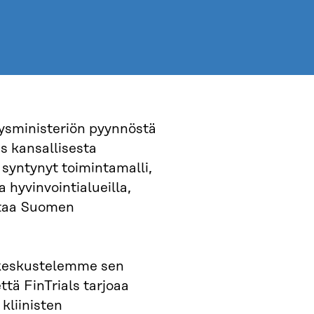
eysministeriön pyynnöstä
us kansallisesta
syntynyt toimintamalli,
 hyvinvointialueilla,
antaa Suomen
a keskustelemme sen
tä FinTrials tarjoaa
kliinisten