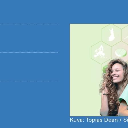
Kuva: Topias Dean / S