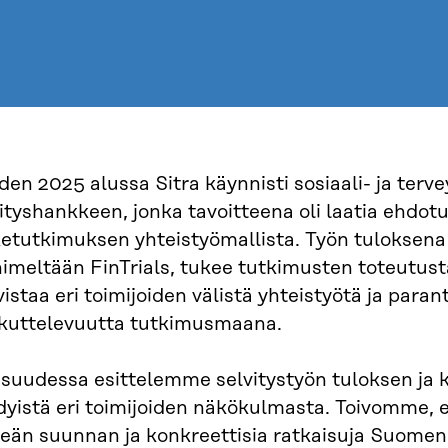
en 2025 alussa Sitra käynnisti sosiaali- ja terv
ityshankkeen, jonka tavoitteena oli laatia ehdot
etutkimuksen yhteistyömallista. Työn tuloksena 
imeltään FinTrials, tukee tutkimusten toteutusta
istaa eri toimijoiden välistä yhteistyötä ja par
kuttelevuutta tutkimusmaana.
aisuudessa esittelemme selvitystyön tuloksen j
yistä eri toimijoiden näkökulmasta. Toivomme, et
eän suunnan ja konkreettisia ratkaisuja Suomen 