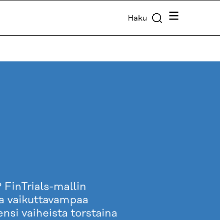
Valikko
Haku
FinTrials-mallin
ja vaikuttavampaa
si vaiheista torstaina