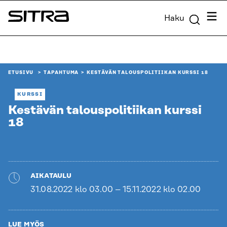
Siirry
Valik
Haku
suoraan
Sitra
sisältöön
↓
ETUSIVU
TAPAHTUMA
KESTÄVÄN TALOUSPOLITIIKAN KURSSI 18
KURSSI
Kestävän talouspolitiikan kurssi
18
AIKATAULU
31.08.2022 klo 03.00 – 15.11.2022 klo 02.00
LUE MYÖS