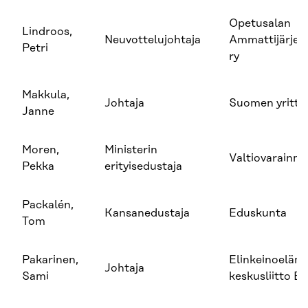
Opetusalan
Lindroos,
Neuvottelujohtaja
Ammattijärjes
Petri
ry
Makkula,
Johtaja
Suomen yrittäj
Janne
Moren,
Ministerin
Valtiovarainmi
Pekka
erityisedustaja
Packalén,
Kansanedustaja
Eduskunta
Tom
Pakarinen,
Elinkeinoeläm
Johtaja
Sami
keskusliitto E