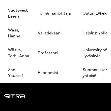
Vuotovesi,
Toiminnanjohtaja
Oulun Liikekes
Leena
Wass,
Varadekaani
Helsingin yliop
Hanna
Wilska,
University of
Professori
Terhi-Anna
Jyväskylä
Zad,
Suomen start
Ekonomisti
Youssef
yhteisö
Sitra