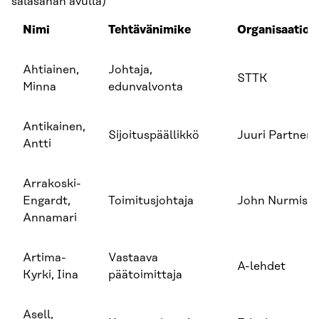
salasanan avulla)
Nimi
Tehtävänimike
Organisaatio
Ahtiainen,
Johtaja,
STTK
Minna
edunvalvonta
Antikainen,
Sijoituspäällikkö
Juuri Partners
Antti
Arrakoski-
Engardt,
Toimitusjohtaja
John Nurmisen
Annamari
Artima-
Vastaava
A-lehdet
Kyrki, Iina
päätoimittaja
Asell,