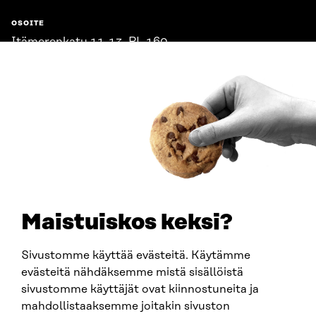
OSOITE
Itämerenkatu 11-13, PL 160,
00181 Helsinki
Saapumisohjeet
Y-TUNNUS
0202132-3
PUHELIN
+358 294 618 991
SÄHKÖPOSTI
etunimi.sukunimi@sitra.fi
sitra@sitra.fi
Maistuiskos keksi?
Sivustomme käyttää evästeitä. Käytämme
SITRA SOSIAALISESSA MEDIASSA
evästeitä nähdäksemme mistä sisällöistä
sivustomme käyttäjät ovat kiinnostuneita ja
LinkedIn
mahdollistaaksemme joitakin sivuston