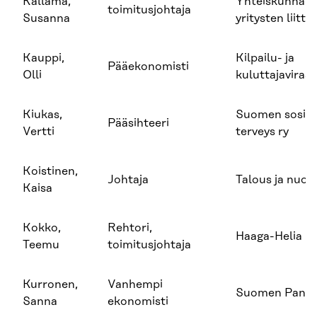
Kallama,
Yhteiskunnalli
toimitusjohtaja
Susanna
yritysten liitto
Kauppi,
Kilpailu- ja
Pääekonomisti
Olli
kuluttajaviras
Kiukas,
Suomen sosiaal
Pääsihteeri
Vertti
terveys ry
Koistinen,
Johtaja
Talous ja nuor
Kaisa
Kokko,
Rehtori,
Haaga-Helia
Teemu
toimitusjohtaja
Kurronen,
Vanhempi
Suomen Pankk
Sanna
ekonomisti