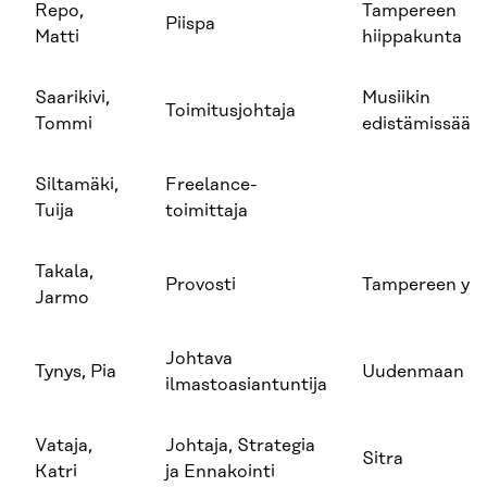
Repo,
Tampereen
Piispa
Matti
hiippakunta
Saarikivi,
Musiikin
Toimitusjohtaja
Tommi
edistämissääti
Siltamäki,
Freelance-
Tuija
toimittaja
Takala,
Provosti
Tampereen yli
Jarmo
Johtava
Tynys, Pia
Uudenmaan lii
ilmastoasiantuntija
Vataja,
Johtaja, Strategia
Sitra
Katri
ja Ennakointi