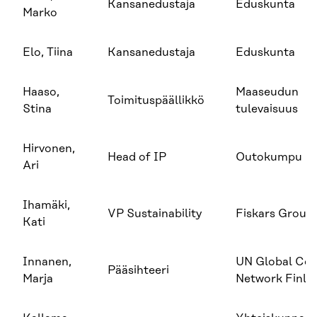
Kansanedustaja
Eduskunta
Marko
Elo, Tiina
Kansanedustaja
Eduskunta
Haaso,
Maaseudun
Toimituspäällikkö
Stina
tulevaisuus
Hirvonen,
Head of IP
Outokumpu Oy
Ari
Ihamäki,
VP Sustainability
Fiskars Group
Kati
Innanen,
UN Global Co
Pääsihteeri
Marja
Network Finla