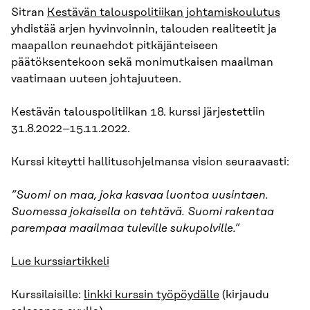
Sitran
Kestävän talouspolitiikan johtamiskoulutus
yhdistää arjen hyvinvoinnin, talouden realiteetit ja
maapallon reunaehdot pitkäjänteiseen
päätöksentekoon sekä monimutkaisen maailman
vaatimaan uuteen johtajuuteen.
Kestävän talouspolitiikan 18. kurssi järjestettiin
31.8.2022–15.11.2022.
Kurssi kiteytti hallitusohjelmansa vision seuraavasti:
”Suomi on maa, joka kasvaa luontoa uusintaen.
Suomessa jokaisella on tehtävä. Suomi rakentaa
parempaa maailmaa tuleville sukupolville.”
Lue kurssiartikkeli
Kurssilaisille:
linkki kurssin työpöydälle
(kirjaudu