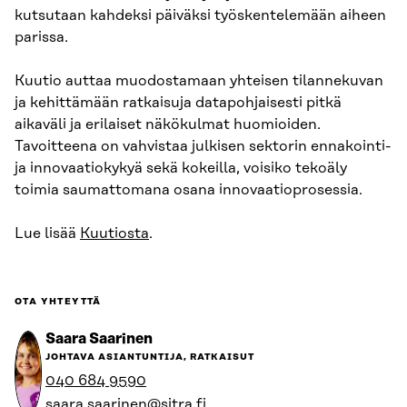
kutsutaan kahdeksi päiväksi työskentelemään aiheen
parissa.
Kuutio auttaa muodostamaan yhteisen tilannekuvan
ja kehittämään ratkaisuja datapohjaisesti pitkä
aikaväli ja erilaiset näkökulmat huomioiden.
Tavoitteena on vahvistaa julkisen sektorin ennakointi-
ja innovaatiokykyä sekä kokeilla, voisiko tekoäly
toimia saumattomana osana innovaatioprosessia.
Lue lisää
Kuutiosta
.
OTA YHTEYTTÄ
Saara Saarinen
JOHTAVA ASIANTUNTIJA, RATKAISUT
040 684 9590
saara.saarinen@sitra.fi