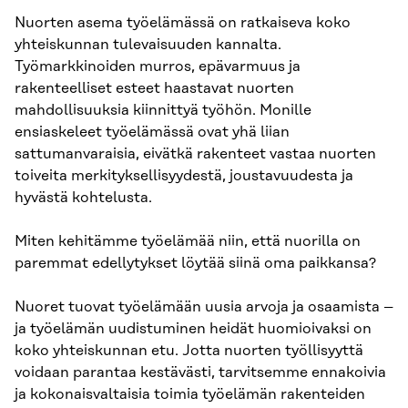
Nuorten asema työelämässä on ratkaiseva koko
yhteiskunnan tulevaisuuden kannalta.
Työmarkkinoiden murros, epävarmuus ja
rakenteelliset esteet haastavat nuorten
mahdollisuuksia kiinnittyä työhön. Monille
ensiaskeleet työelämässä ovat yhä liian
sattumanvaraisia, eivätkä rakenteet vastaa nuorten
toiveita merkityksellisyydestä, joustavuudesta ja
hyvästä kohtelusta.
Miten kehitämme työelämää niin, että nuorilla on
paremmat edellytykset löytää siinä oma paikkansa?
Nuoret tuovat työelämään uusia arvoja ja osaamista –
ja työelämän uudistuminen heidät huomioivaksi on
koko yhteiskunnan etu. Jotta nuorten työllisyyttä
voidaan parantaa kestävästi, tarvitsemme ennakoivia
ja kokonaisvaltaisia toimia työelämän rakenteiden