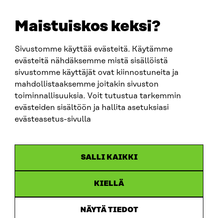
etunimi.sukunimi@sitra.fi
sitra@sitra.fi
Maistuiskos keksi?
Sivustomme käyttää evästeitä. Käytämme
SITRA SOSIAALISESSA MEDIASSA
evästeitä nähdäksemme mistä sisällöistä
sivustomme käyttäjät ovat kiinnostuneita ja
LinkedIn
mahdollistaaksemme joitakin sivuston
Instagram
toiminnallisuuksia. Voit tutustua tarkemmin
YouTube
evästeiden sisältöön ja hallita asetuksiasi
evästeasetus-sivulla
Sitra 2025
SALLI KAIKKI
Tietosuoja
KIELLÄ
Evästeasetukset
Ilmoituskanava
NÄYTÄ TIEDOT
Saavutettavuusseloste