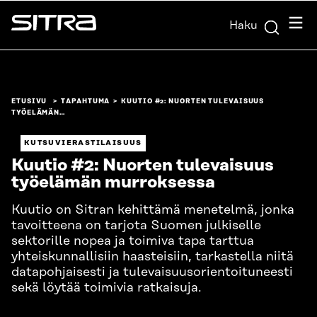
Siirry
Valik
Haku
suoraan
Sitra
sisältöön
↓
ETUSIVU
TAPAHTUMA
KUUTIO #2: NUORTEN TULEVAISUUS
TYÖELÄMÄN…
KUTSUVIERASTILAISUUS
Kuutio #2: Nuorten tulevaisuus
työelämän murroksessa
Kuutio on Sitran kehittämä menetelmä, jonka
tavoitteena on tarjota Suomen julkiselle
sektorille nopea ja toimiva tapa tarttua
yhteiskunnallisiin haasteisiin, tarkastella niitä
datapohjaisesti ja tulevaisuusorientoituneesti
sekä löytää toimivia ratkaisuja.