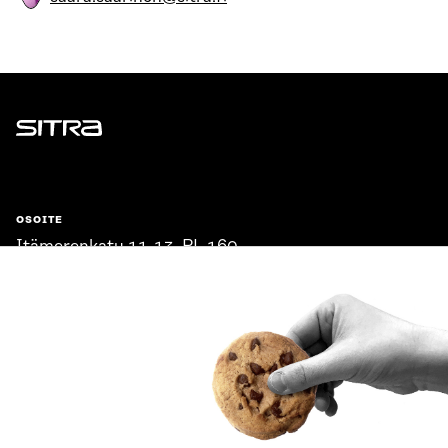
Sitra
OSOITE
Itämerenkatu 11-13, PL 160,
00181 Helsinki
Saapumisohjeet
Y-TUNNUS
0202132-3
PUHELIN
+358 294 618 991
SÄHKÖPOSTI