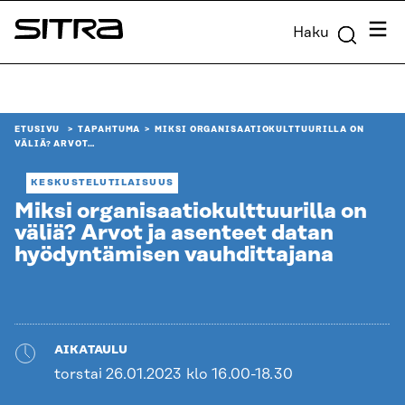
Siirry
Valik
Haku
suoraan
Sitra
sisältöön
↓
ETUSIVU
TAPAHTUMA
MIKSI ORGANISAATIOKULTTUURILLA ON
VÄLIÄ? ARVOT…
KESKUSTELUTILAISUUS
Miksi organisaatiokulttuurilla on
väliä? Arvot ja asenteet datan
hyödyntämisen vauhdittajana
AIKATAULU
torstai 26.01.2023 klo 16.00-18.30