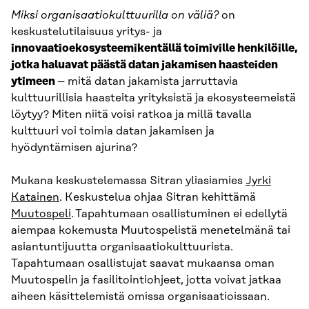
Miksi organisaatiokulttuurilla on väliä?
on
keskustelutilaisuus yritys- ja
innovaatioekosysteemikentällä toimiville henkilöille,
jotka haluavat päästä datan jakamisen haasteiden
ytimeen
– mitä datan jakamista jarruttavia
kulttuurillisia haasteita yrityksistä ja ekosysteemeistä
löytyy? Miten niitä voisi ratkoa ja millä tavalla
kulttuuri voi toimia datan jakamisen ja
hyödyntämisen ajurina?
Mukana keskustelemassa Sitran yliasiamies
Jyrki
Katainen
. Keskustelua ohjaa Sitran kehittämä
Muutospeli
. Tapahtumaan osallistuminen ei edellytä
aiempaa kokemusta Muutospelistä menetelmänä tai
asiantuntijuutta organisaatiokulttuurista.
Tapahtumaan osallistujat saavat mukaansa oman
Muutospelin ja fasilitointiohjeet, jotta voivat jatkaa
aiheen käsittelemistä omissa organisaatioissaan.