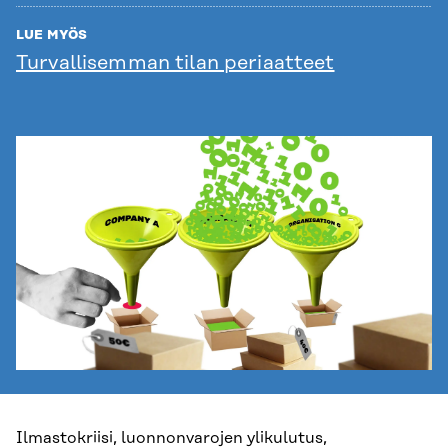
LUE MYÖS
Turvallisemman tilan periaatteet
Ilmastokriisi, luonnonvarojen ylikulutus,