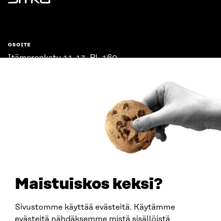
Sitra
OSOITE
Itämerenkatu 11-13, PL 160,
00181 Helsinki
Saapumisohjeet
Y-TUNNUS
0202132-3
PUHELIN
+358 294 618 991
SÄHKÖPOSTI
etunimi.sukunimi@sitra.fi
sitra@sitra.fi
Maistuiskos keksi?
Sivustomme käyttää evästeitä. Käytämme
SITRA SOSIAALISESSA MEDIASSA
evästeitä nähdäksemme mistä sisällöistä