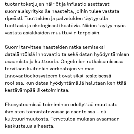
tuotantoketjujen häiriöt ja inflaatio asettavat
suomalaisyrityksille haasteita, joihin tulee vastata
ripeästi. Tuotteiden ja palveluiden täytyy olla
tuottavia ja ekologisesti kestäviä. Niiden täytyy myös
vastata asiakkaiden muuttuviin tarpeisiin.
Suomi tarvitsee haasteiden ratkaisemiseksi
datalähtöisiä innovaatioita sekä datan hyödyntämisen
osaamista ja kulttuuria. Ongelmien ratkaisemisessa
tarvitaan kuitenkin verkostojen voimaa.
Innovaatioekosysteemit ovat siksi keskeisessä
roolissa, kun dataa hyödyntämällä halutaan kehittää
kestävämpää liiketoimintaa.
Ekosysteemissä toimiminen edellyttää muutosta
ihmisten toimintatavoissa ja asenteissa – eli
kulttuurimuutosta. Tervetuloa mukaan avaamaan
keskustelua aiheesta.